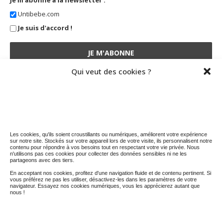
Untibebe.com
Je suis d'accord !
Qui veut des cookies ?
STATISTIQUES DU BLOG
5 036 974 visites depuis le 01 nov. 2014
Les cookies, qu'ils soient croustillants ou numériques, améliorent votre expérience
sur notre site. Stockés sur votre appareil lors de votre visite, ils personnalisent notre
contenu pour répondre à vos besoins tout en respectant votre vie privée. Nous
n'utilisons pas ces cookies pour collecter des données sensibles ni ne les
partageons avec des tiers.
En acceptant nos cookies, profitez d'une navigation fluide et de contenu pertinent. Si
vous préférez ne pas les utiliser, désactivez-les dans les paramètres de votre
navigateur. Essayez nos cookies numériques, vous les apprécierez autant que
nous !