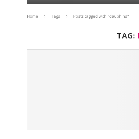
Home
Tags
Posts tagged with "dauphins"
TAG: