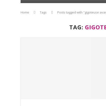
Home
Tags
Posts tagged with "gigoteuse ava
TAG:
GIGOT