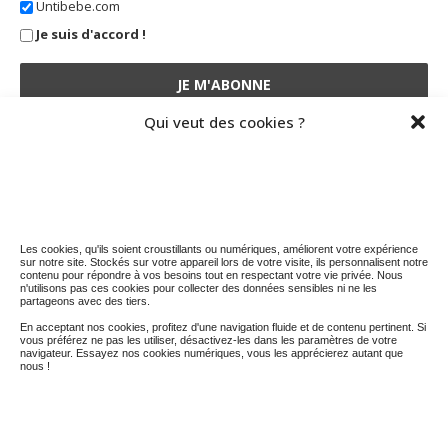
Untibebe.com
Je suis d'accord !
Qui veut des cookies ?
STATISTIQUES DU BLOG
5 036 974 visites depuis le 01 nov. 2014
Les cookies, qu'ils soient croustillants ou numériques, améliorent votre expérience
sur notre site. Stockés sur votre appareil lors de votre visite, ils personnalisent notre
contenu pour répondre à vos besoins tout en respectant votre vie privée. Nous
n'utilisons pas ces cookies pour collecter des données sensibles ni ne les
partageons avec des tiers.
En acceptant nos cookies, profitez d'une navigation fluide et de contenu pertinent. Si
vous préférez ne pas les utiliser, désactivez-les dans les paramètres de votre
navigateur. Essayez nos cookies numériques, vous les apprécierez autant que
nous !