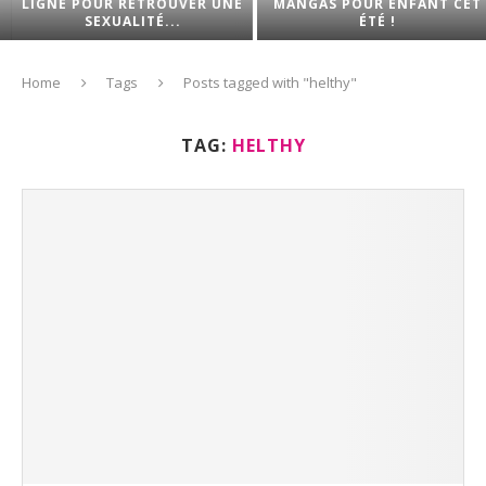
LIGNE POUR RETROUVER UNE
MANGAS POUR ENFANT CET
SEXUALITÉ...
ÉTÉ !
Home
Tags
Posts tagged with "helthy"
TAG:
HELTHY