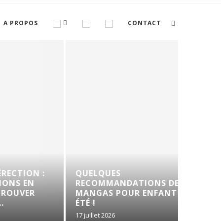
A PROPOS
CONTACT
ON :
QUELQUES
N
RECOMMANDATIONS DE
CONFI
R
MANGAS POUR ENFANT CET
LA GA
ÉTÉ !
17 juillet 2026
26 juin 202