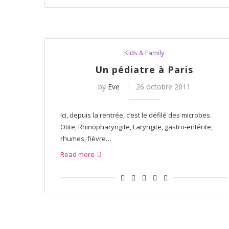
Kids & Family
Un pédiatre à Paris
by
Eve
26 octobre 2011
Ici, depuis la rentrée, c’est le défilé des microbes.
Otite, Rhinopharyngite, Laryngite, gastro-entérite,
rhumes, fièvre…
Read more