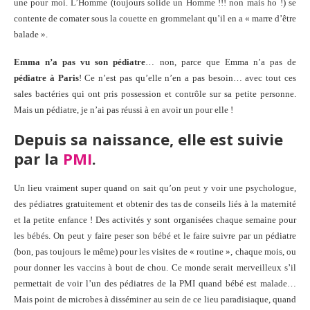
une pour moi. L’Homme (toujours solide un Homme !!! non mais ho !) se
contente de comater sous la couette en grommelant qu’il en a « marre d’être
balade ».
Emma n’a pas vu son pédiatre
… non, parce que Emma n’a pas de
pédiatre à Paris
! Ce n’est pas qu’elle n’en a pas besoin… avec tout ces
sales bactéries qui ont pris possession et contrôle sur sa petite personne.
Mais un pédiatre, je n’ai pas réussi à en avoir un pour elle !
Depuis sa naissance, elle est suivie
par la
PMI
.
Un lieu vraiment super quand on sait qu’on peut y voir une psychologue,
des pédiatres gratuitement et obtenir des tas de conseils liés à la maternité
et la petite enfance ! Des activités y sont organisées chaque semaine pour
les bébés. On peut y faire peser son bébé et le faire suivre par un pédiatre
(bon, pas toujours le même) pour les visites de « routine », chaque mois, ou
pour donner les vaccins à bout de chou. Ce monde serait merveilleux s’il
permettait de voir l’un des pédiatres de la PMI quand bébé est malade…
Mais point de microbes à disséminer au sein de ce lieu paradisiaque, quand