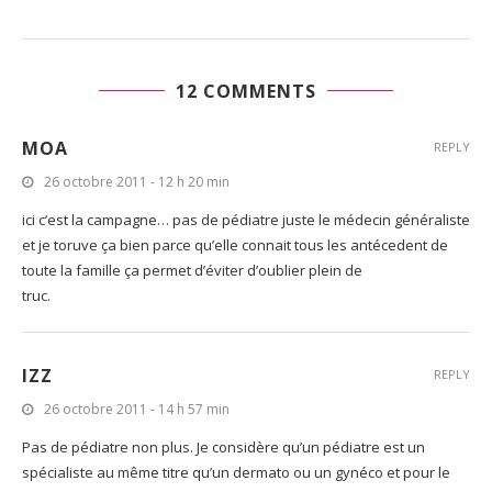
12 COMMENTS
MOA
REPLY
26 octobre 2011 - 12 h 20 min
ici c’est la campagne… pas de pédiatre juste le médecin généraliste
et je toruve ça bien parce qu’elle connait tous les antécedent de
toute la famille ça permet d’éviter d’oublier plein de
truc.
IZZ
REPLY
26 octobre 2011 - 14 h 57 min
Pas de pédiatre non plus. Je considère qu’un pédiatre est un
spécialiste au même titre qu’un dermato ou un gynéco et pour le