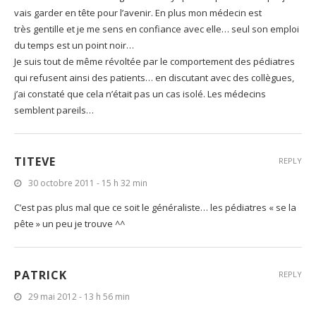
vais garder en tête pour l’avenir. En plus mon médecin est
très gentille et je me sens en confiance avec elle… seul son emploi
du temps est un point noir…
Je suis tout de même révoltée par le comportement des pédiatres
qui refusent ainsi des patients… en discutant avec des collègues,
j’ai constaté que cela n’était pas un cas isolé. Les médecins
semblent pareils…
TITEVE
REPLY
30 octobre 2011 - 15 h 32 min
C’est pas plus mal que ce soit le généraliste… les pédiatres « se la
pête » un peu je trouve ^^
PATRICK
REPLY
29 mai 2012 - 13 h 56 min