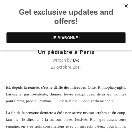
Home
UNTIBEBE FAMILY | Famille & Lifestyle
Kids &
Family
Un pédiatre à Paris
Kids & Family
Un pédiatre à Paris
written by
Eve
26 octobre 2011
Ici, depuis la rentrée,
c’est le défilé des microbes
. Otite, Rhinopharyngite,
Laryngite, gastro-entérite, rhumes, fièvre inexpliquée, dents qui pointes
pour Emma, papa ou maman… C’est la fête du « doc’ et du médoc » !
La fin de la semaine dernière a été assez active niveau ‘crobes et du coup,
faut bien le dire, ici, à la maison, on est lessivés. Rien que durant cette
semaine, on a eu trois consultations avec un médecin : deux pour Emma,