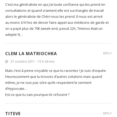
C’est ma généraliste en qui j’ai toute confiance qui les prend en
consultations et quand vraiment elle est surchargée de travail
alors le généraliste de Chéri nous les prend. Il nous est arrivé
au moins 3/4 fois de devoir faire appel aux médecins de garde et
on a payé plus de 70€ (week-end, passé 22h, Timinoo était un
adepte !!)…
CLEM LA MATRIOCHKA
REPLY
27 octobre 2011 - 15 h 04 min
Mais c’est à peine croyable ce que tu racontes ! Je suis choquée.
Heureusement que tu trouves d’autres solutions mais quand
même, je ne suis pas sûre qu’ils respectent le serment
d’Hypocrate…
Est-ce que tu sais pourquoi ils refusent ?
TITEVE
REPLY