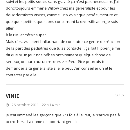
suivi et les petits soucis sans gravité ça n’est pas nécessaire. J’ai
donc toujours emmené Willow chez ma généraliste et pour les
deux dernières visites, comme il n’y avait que pesée, mesure et
quelques petites questions concernant la diversification, je suis
aller
à la PMI et c’était super.
Mais c’est vraiment hallucinant de constater ce genre de réaction
de la part des pédiatres que tu as contacté… ça fait flipper. Je me
dit que si un jour nos bébés ont vraiment quelque chose de
sérieux, on aura aucun recours >.< Peut-être pourrais-tu
demander à ta généraliste si elle peut t'en conseiller un et le
contacter par elle....
VINIE
REPLY
26 octobre 2011 - 22 h 14 min
Je n’ai emmené les garçons que 2/3 fois à la PMI, je n’arrive pas à
accrocher… La dame est pourtant gentille.