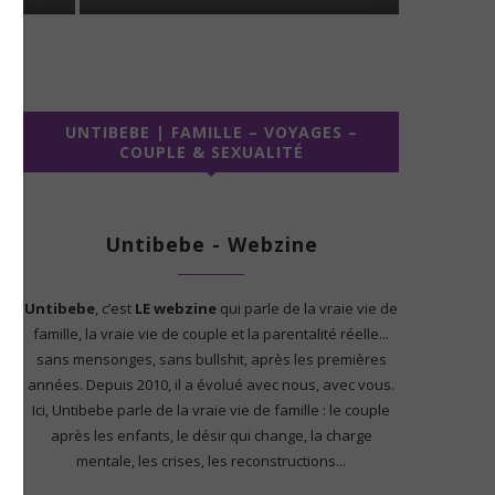
UNTIBEBE | FAMILLE – VOYAGES –
COUPLE & SEXUALITÉ
Untibebe - Webzine
Untibebe
, c’est
LE webzine
qui parle de la vraie vie de
famille, la vraie vie de couple et la parentalité réelle...
sans mensonges, sans bullshit, après les premières
années. Depuis 2010, il a évolué avec nous, avec vous.
Ici, Untibebe parle de la vraie vie de famille : le couple
après les enfants, le désir qui change, la charge
mentale, les crises, les reconstructions...