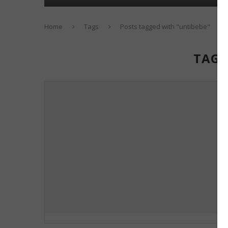
Home
Tags
Posts tagged with "untibebe"
TAG: