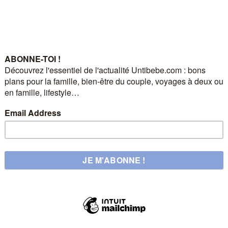
UNTIBEBE
UNTIBEBE FAMILY | Famille & Lifestyle
Est-ce la fin de Untibebe ?
by
Eve
18 octobre 2019
Certain(e)s ont peut-être remarqué mon absence ici
ou même sur Instagram. Quelque chose s’est cassé…
Read more