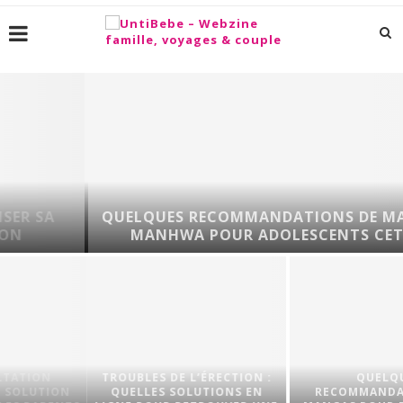
QUELQUES RECOMMANDATIONS DE MANGAS E
MANHWA POUR ADOLESCENTS CET ÉTÉ !
TROUBLES DE L’ÉRECTION :
QUELQUES
N
QUELLES SOLUTIONS EN
RECOMMANDATIONS DE