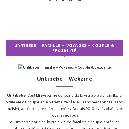
UNTIBEBE | FAMILLE – VOYAGES – COUPLE &
SEXUALITÉ
Untibebe - Webzine
Untibebe
, c’est
LE webzine
qui parle de la vraie vie de famille, la
vraie vie de couple et la parentalité réelle... sans mensonges, sans
bullshit, après les premières années. Depuis 2010, il a évolué avec
nous, avec vous.
Ici, Untibebe parle de la vraie vie de famille : le couple après les
enfants, le désir qui change, la charge mentale, les crises, les