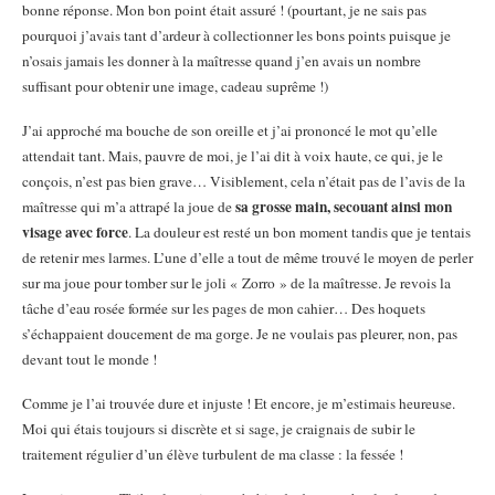
bonne réponse. Mon bon point était assuré ! (pourtant, je ne sais pas
pourquoi j’avais tant d’ardeur à collectionner les bons points puisque je
n’osais jamais les donner à la maîtresse quand j’en avais un nombre
suffisant pour obtenir une image, cadeau suprême !)
J’ai approché ma bouche de son oreille et j’ai prononcé le mot qu’elle
attendait tant. Mais, pauvre de moi, je l’ai dit à voix haute, ce qui, je le
conçois, n’est pas bien grave… Visiblement, cela n’était pas de l’avis de la
sa grosse main, secouant ainsi mon
maîtresse qui m’a attrapé la joue de
visage avec force
. La douleur est resté un bon moment tandis que je tentais
de retenir mes larmes. L’une d’elle a tout de même trouvé le moyen de perler
sur ma joue pour tomber sur le joli « Zorro » de la maîtresse. Je revois la
tâche d’eau rosée formée sur les pages de mon cahier… Des hoquets
s’échappaient doucement de ma gorge. Je ne voulais pas pleurer, non, pas
devant tout le monde !
Comme je l’ai trouvée dure et injuste ! Et encore, je m’estimais heureuse.
Moi qui étais toujours si discrète et si sage, je craignais de subir le
traitement régulier d’un élève turbulent de ma classe : la fessée !