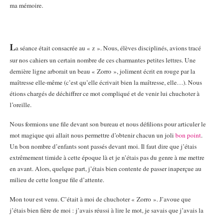
ma mémoire.
L
a séance était consacrée au « z ». Nous, élèves disciplinés, avions tracé
sur nos cahiers un certain nombre de ces charmantes petites lettres. Une
dernière ligne arborait un beau « Zorro », joliment écrit en rouge par la
maîtresse elle-même (c’est qu’elle écrivait bien la maîtresse, elle…). Nous
étions chargés de déchiffrer ce mot compliqué et de venir lui chuchoter à
l’oreille.
Nous formions une file devant son bureau et nous défilions pour articuler le
mot magique qui allait nous permettre d’obtenir chacun un joli
bon point
.
Un bon nombre d’enfants sont passés devant moi. Il faut dire que j’étais
extrêmement timide à cette époque là et je n’étais pas du genre à me mettre
en avant. Alors, quelque part, j’étais bien contente de passer inaperçue au
milieu de cette longue file d’attente.
Mon tour est venu. C’était à moi de chuchoter « Zorro ». J’avoue que
j’étais bien fière de moi : j’avais réussi à lire le mot, je savais que j’avais la