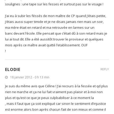
soulignes : une tape sur les fesses et surtout pas sur le visage !
J’ai eu à subir les féssés de mon maître de CP quand j’étais petite,
j’étais aussi super timide et je ne disais jamais rien mais un soir,
ma mère était en retard et ma retrouvée en larmes sur un
banc devant l’école. Elle pensait que c’était dû à son retard mais je
lui ai tout dit. Elle a été aussitôt trouver le proviseur et quelques
mois après ce maître avait quitté l’etablissement. OUF
!
ELODIE
REPLY
18 janvier 2012 - 0 h 13 min
Je suis du même avis que Céline ! J’ai recours à la fessée et qd plus
rien ne marche et ça ne lui fait vraiment pas plaisir et à moi non
plus et qu’est ce que je peux culpbabiliser à ce moment la
, mais il faut que ça soit expliqué car sinon le sentiment d’injustice
est enorme alors bon après chacun fait de son mieux et comme il