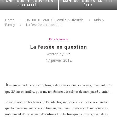
LIGNE POUR RETROUVER UNE
MANGAS POUR ENFANT CET
SEXUALITÉ...
ÉTÉ !
Home
UNTIBEBE FAMILY | Famille & Lifestyle
Kids &
Family
La fessée en question
Kids & Family
La fessée en question
written by
Eve
17 janvier 2012
I
l m’arrive parfois de me replonger dans mes vieux souvenirs, revenant près
que 25 ans en arrière, pour me remémorer des scènes de mon passé d’enfant.
Je me revois sur les bancs de l’école, traçant des « a » et des « o » tandis
que la maîtresse, assise à son bureau, maîtrisait le silence. Je me souviens
notamment d’une séance d’écriture et de lecture qui est resté gravée dans