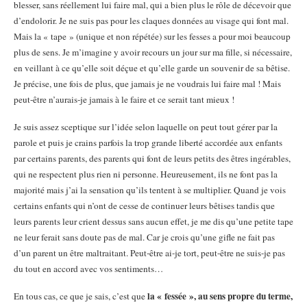
blesser, sans réellement lui faire mal, qui a bien plus le rôle de décevoir que
d’endolorir. Je ne suis pas pour les claques données au visage qui font mal.
Mais la « tape » (unique et non répétée) sur les fesses a pour moi beaucoup
plus de sens. Je m’imagine y avoir recours un jour sur ma fille, si nécessaire,
en veillant à ce qu’elle soit déçue et qu’elle garde un souvenir de sa bêtise.
Je précise, une fois de plus, que jamais je ne voudrais lui faire mal ! Mais
peut-être n’aurais-je jamais à le faire et ce serait tant mieux !
Je suis assez sceptique sur l’idée selon laquelle on peut tout gérer par la
parole et puis je
crains parfois la trop grande liberté accordée aux enfants
par certains parents, des parents qui font de leurs petits des êtres ingérables,
qui ne respectent plus rien ni personne. Heureusement, ils ne font pas la
majorité mais j’ai la sensation qu’ils tentent à se multiplier.
Quand je vois
certains enfants qui n’ont de cesse de continuer leurs bêtises tandis que
leurs parents leur crient dessus sans aucun effet, je me dis qu’une petite tape
ne leur ferait sans doute pas de mal. Car je crois qu’une gifle ne fait pas
d’un parent un être maltraitant. Peut-être ai-je tort, peut-être ne suis-je pas
du tout en accord avec vos sentiments…
la « fessée », au sens propre du terme,
En tous cas, ce que je sais, c’est que