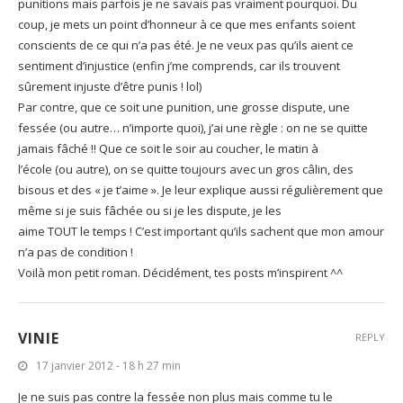
punitions mais parfois je ne savais pas vraiment pourquoi. Du
coup, je mets un point d’honneur à ce que mes enfants soient
conscients de ce qui n’a pas été. Je ne veux pas qu’ils aient ce
sentiment d’injustice (enfin j’me comprends, car ils trouvent
sûrement injuste d’être punis ! lol)
Par contre, que ce soit une punition, une grosse dispute, une
fessée (ou autre… n’importe quoi), j’ai une règle : on ne se quitte
jamais fâché !! Que ce soit le soir au coucher, le matin à
l’école (ou autre), on se quitte toujours avec un gros câlin, des
bisous et des « je t’aime ». Je leur explique aussi régulièrement que
même si je suis fâchée ou si je les dispute, je les
aime TOUT le temps ! C’est important qu’ils sachent que mon amour
n’a pas de condition !
Voilà mon petit roman. Décidément, tes posts m’inspirent ^^
VINIE
REPLY
17 janvier 2012 - 18 h 27 min
Je ne suis pas contre la fessée non plus mais comme tu le