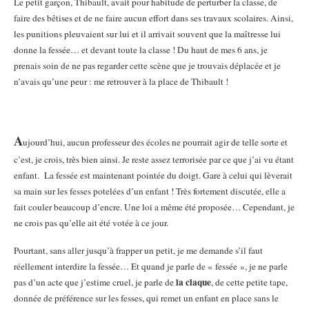
Le petit garçon, Thibault, avait pour habitude de perturber la classe, de
faire des bêtises et de ne faire aucun effort dans ses travaux scolaires. Ainsi,
les punitions pleuvaient sur lui et il arrivait souvent que la maîtresse lui
donne la fessée… et devant toute la classe !
Du haut de mes 6 ans, je
prenais soin de ne pas regarder cette scène que je trouvais déplacée et je
n’avais qu’une peur : me retrouver à la place de Thibault !
A
ujourd’hui, aucun professeur des écoles ne pourrait agir de telle sorte et
c’est, je crois, très bien ainsi. Je reste assez terrorisée par ce que j’ai vu étant
enfant.
La fessée est maintenant pointée du doigt.
Gare à celui qui lèverait
sa main sur les fesses potelées d’un enfant !
Très fortement discutée, elle a
fait couler beaucoup d’encre. Une loi a même été proposée… Cependant, je
ne crois pas qu’elle ait été votée à ce jour.
Pourtant, sans aller jusqu’à frapper un petit, je me demande s’il faut
réellement interdire la fessée… Et quand je parle de « fessée », je ne parle
la claque
pas d’un acte que j’estime cruel, je parle de
, de cette petite tape,
donnée de préférence sur les fesses, qui remet un enfant en place sans le