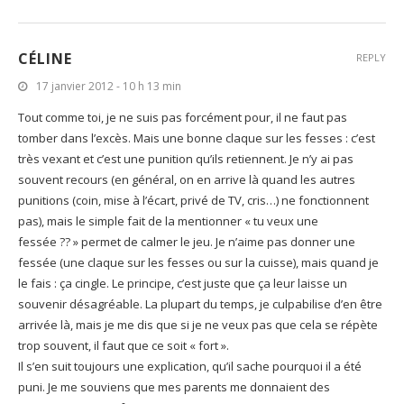
CÉLINE
REPLY
17 janvier 2012 - 10 h 13 min
Tout comme toi, je ne suis pas forcément pour, il ne faut pas
tomber dans l’excès. Mais une bonne claque sur les fesses : c’est
très vexant et c’est une punition qu’ils retiennent. Je n’y ai pas
souvent recours (en général, on en arrive là quand les autres
punitions (coin, mise à l’écart, privé de TV, cris…) ne fonctionnent
pas), mais le simple fait de la mentionner « tu veux une
fessée ?? » permet de calmer le jeu. Je n’aime pas donner une
fessée (une claque sur les fesses ou sur la cuisse), mais quand je
le fais : ça cingle. Le principe, c’est juste que ça leur laisse un
souvenir désagréable. La plupart du temps, je culpabilise d’en être
arrivée là, mais je me dis que si je ne veux pas que cela se répète
trop souvent, il faut que ce soit « fort ».
Il s’en suit toujours une explication, qu’il sache pourquoi il a été
puni. Je me souviens que mes parents me donnaient des