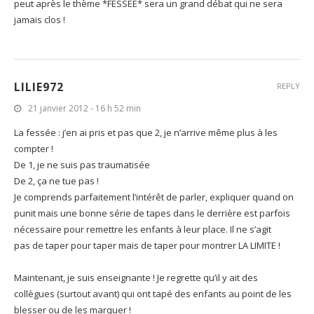
peut après le thème *FESSEE* sera un grand débat qui ne sera
jamais clos !
LILIE972
REPLY
21 janvier 2012 - 16 h 52 min
La fessée : j’en ai pris et pas que 2, je n’arrive même plus à les
compter !
De 1, je ne suis pas traumatisée
De 2, ça ne tue pas !
Je comprends parfaitement l’intérêt de parler, expliquer quand on
punit mais une bonne série de tapes dans le derrière est parfois
nécessaire pour remettre les enfants à leur place. Il ne s’agit
pas de taper pour taper mais de taper pour montrer LA LIMITE !
Maintenant, je suis enseignante ! Je regrette qu’il y ait des
collègues (surtout avant) qui ont tapé des enfants au point de les
blesser ou de les marquer !