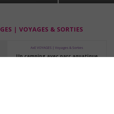
GES | VOYAGES & SORTIES
AxE VOYAGES | Voyages & Sorties
Un camping avec parc aquatique
pour les vacances ?
by
Eve
31 janvier 2024
Nous sommes en janvier et nos yeux regardent déjà
vers l’été… L’heure est à la…
Read more