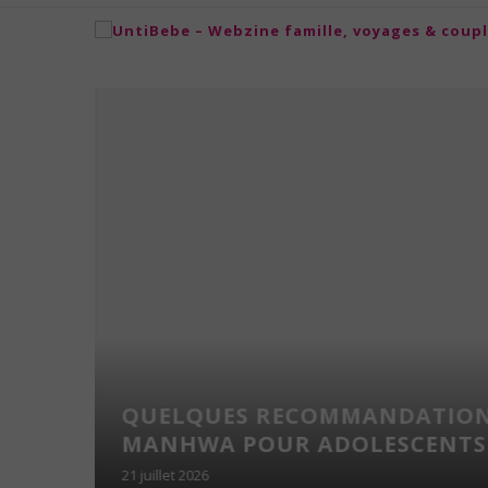
N
UTION
QUELQUES RECOMMANDATIONS
MANHWA POUR ADOLESCENTS C
21 juillet 2026