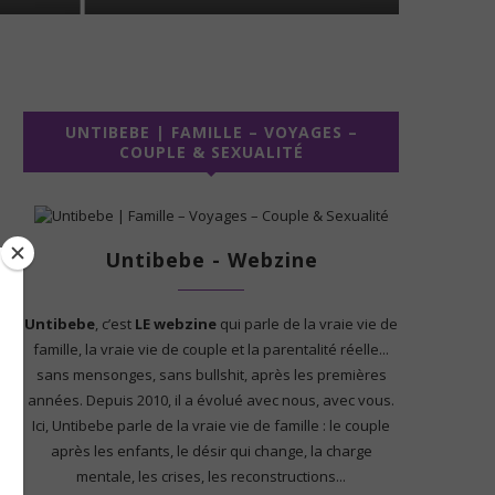
UNTIBEBE | FAMILLE – VOYAGES –
COUPLE & SEXUALITÉ
Untibebe - Webzine
Untibebe
, c’est
LE webzine
qui parle de la vraie vie de
famille, la vraie vie de couple et la parentalité réelle...
sans mensonges, sans bullshit, après les premières
années. Depuis 2010, il a évolué avec nous, avec vous.
Ici, Untibebe parle de la vraie vie de famille : le couple
après les enfants, le désir qui change, la charge
mentale, les crises, les reconstructions...