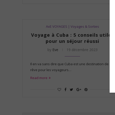
AxE VOYAGES | Voyages & Sorties
Voyage à Cuba : 5 conseils utiles
pour un séjour réussi
by
Eve
19 décembre 2023
Il en va sans dire que Cuba est une destination de
rêve pour les voyageurs…
Read more