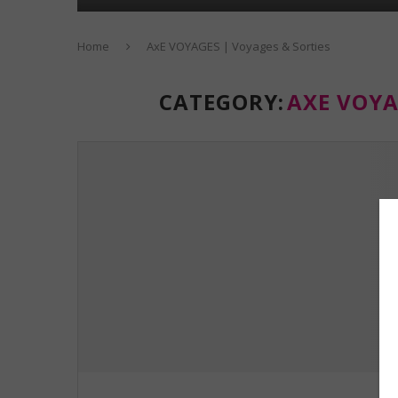
Home
AxE VOYAGES | Voyages & Sorties
CATEGORY:
AXE VOYA