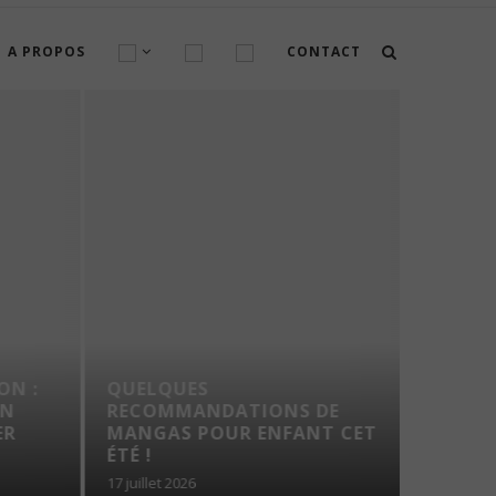
A PROPOS
CONTACT
ON :
QUELQUES
N
RECOMMANDATIONS DE
CONFI
R
MANGAS POUR ENFANT CET
LA GA
ÉTÉ !
17 juillet 2026
26 juin 202