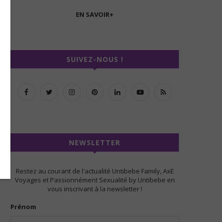
EN SAVOIR+
SUIVEZ-NOUS !
NEWSLETTER
Restez au courant de l'actualité Untibebe Family, AxE
Voyages et Passionnément Sexualité by Untibebe en
vous inscrivant à la newsletter !
Prénom