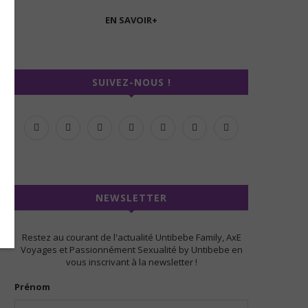
EN SAVOIR+
SUIVEZ-NOUS !
NEWSLETTER
Restez au courant de l'actualité Untibebe Family, AxE
Voyages et Passionnément Sexualité by Untibebe en
vous inscrivant à la newsletter !
Prénom