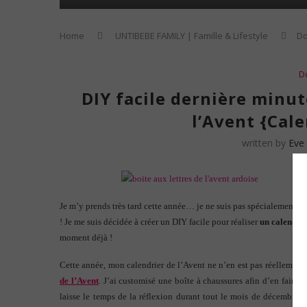
Home
UNTIBEBE FAMILY | Famille & Lifestyle
Do
D
DIY facile dernière minute
l’Avent {Cale
written by
Eve
Je m’y prends très tard cette année… je ne suis pas spécialement rap
! Je me suis décidée à créer un DIY facile pour réaliser
un calendrie
moment déjà !
Cette année, mon calendrier de l’Avent ne n’en est pas réellement 
de l’Avent
. J’ai customisé une boîte à chaussures afin d’en faire
laisse le temps de la réflexion durant tout le mois de décembre po