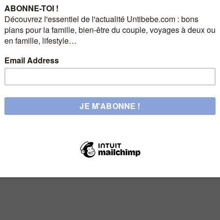
nt les 24 jours qui vont précéder Noël ! pour l’heure, je n’ai que quelques
des idées plus variées et vite… je ne manquerais pas d’en trouver.
» (sinon, il vous faudra la bidouiller… j’explique comment dans ma vidéo)