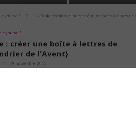
 it yourself
DIY facile dernière minute : créer une boîte à lettres de 
o it yourself
 : créer une boîte à lettres de
ndrier de l’Avent}
29 novembre 2015
ide sur le sujet habituellement mais je crois que cette fois-ci, c’est le pompon
r de l’Avent de dernière minute
. Pourtant j’avais l’idée en tête depuis un bon
un. Il s’agit plutôt d’un DIY de dernière minute pour créer
une boîte à lettres
 une boîte aux lettres que je pourrais garnir au jour le jour… Comme ça, ça me
ur le remplir petit à petit. Parce que, pour tout vous avouer, je suis loin de