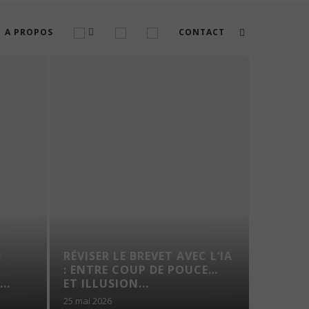
A PROPOS
CONTACT
E
RÉVISER LE BREVET AVEC L’IA
AMÉNA
N
: ENTRE COUP DE POUCE…
CONSE
..
ET ILLUSION...
25 mai 2026
4 août 202