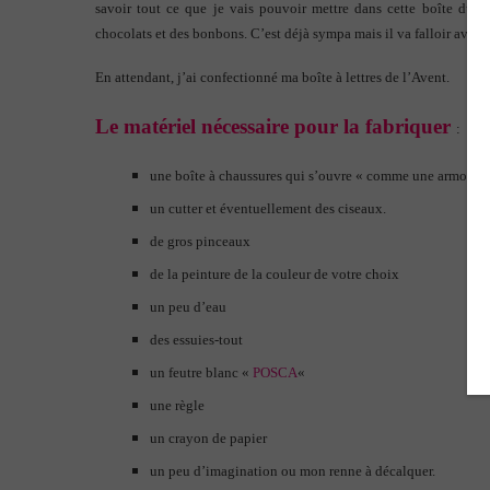
savoir tout ce que je vais pouvoir mettre dans cette boîte dura
chocolats et des bonbons. C’est déjà sympa mais il va falloir avoir 
En attendant, j’ai confectionné ma boîte à lettres de l’Avent.
Le matériel nécessaire pour la fabriquer
:
une boîte à chaussures qui s’ouvre « comme une armoire 
un cutter et éventuellement des ciseaux.
de gros pinceaux
de la peinture de la couleur de votre choix
un peu d’eau
des essuies-tout
un feutre blanc «
POSCA
«
une règle
un crayon de papier
un peu d’imagination ou mon renne à décalquer.