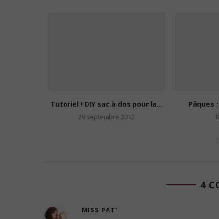
s pour la...
Tutoriel ! DIY sac à dos pour la...
Pâques :
013
29 septembre 2013
1
4 
MISS PAT'