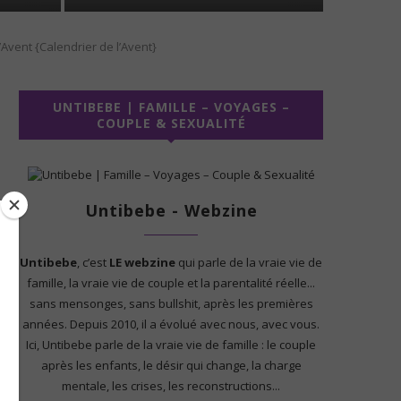
l’Avent {Calendrier de l’Avent}
UNTIBEBE | FAMILLE – VOYAGES –
COUPLE & SEXUALITÉ
Untibebe - Webzine
Untibebe
, c’est
LE webzine
qui parle de la vraie vie de
famille, la vraie vie de couple et la parentalité réelle...
sans mensonges, sans bullshit, après les premières
années. Depuis 2010, il a évolué avec nous, avec vous.
Ici, Untibebe parle de la vraie vie de famille : le couple
après les enfants, le désir qui change, la charge
mentale, les crises, les reconstructions...