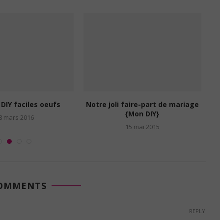
 DIY faciles oeufs
Notre joli faire-part de mariage
{Mon DIY}
8 mars 2016
15 mai 2015
COMMENTS
REPLY