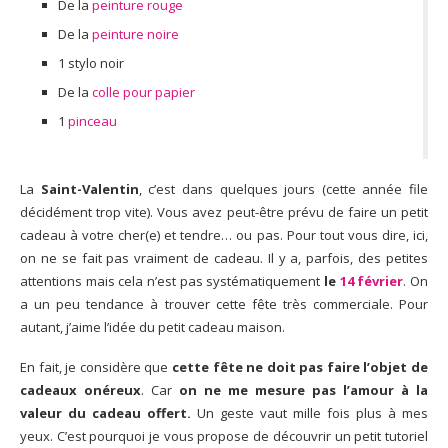
De la
peinture rouge
De la
peinture noire
1 stylo noir
De la
colle pour papier
1
pinceau
La
Saint-Valentin
, c’est dans quelques jours (cette année file
décidément trop vite). Vous avez peut-être prévu de faire un petit
cadeau à votre cher(e) et tendre… ou pas. Pour tout vous dire, ici,
on ne se fait pas vraiment de cadeau. Il y a, parfois, des petites
attentions mais cela n’est pas systématiquement
le
14 février
. On
a un peu tendance à trouver cette fête très commerciale. Pour
autant, j’aime l’idée du petit cadeau maison.
En fait, je considère que
cette fête ne doit pas faire l’objet de
cadeaux onéreux
. Car
on ne me mesure pas l’amour à la
valeur du cadeau offert.
Un geste vaut mille fois plus à mes
yeux. C’est pourquoi je vous propose de découvrir un petit tutoriel