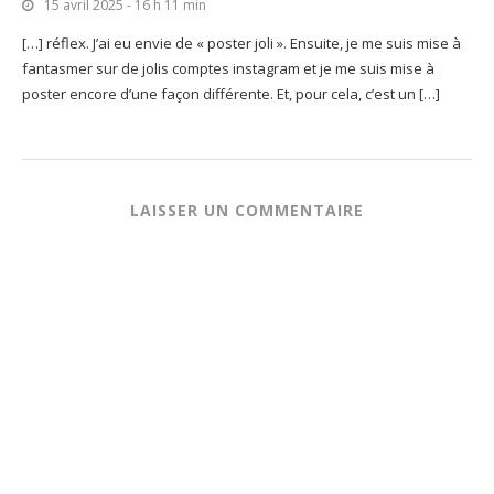
15 avril 2025 - 16 h 11 min
[…] réflex. J’ai eu envie de « poster joli ». Ensuite, je me suis mise à
fantasmer sur de jolis comptes instagram et je me suis mise à
poster encore d’une façon différente. Et, pour cela, c’est un […]
LAISSER UN COMMENTAIRE