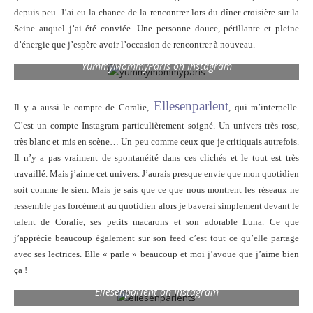
depuis peu. J’ai eu la chance de la rencontrer lors du dîner croisière sur la
Seine auquel j’ai été conviée. Une personne douce, pétillante et pleine
d’énergie que j’espère avoir l’occasion de rencontrer à nouveau.
YummyMommyParis on Instagram
Ellesenparlent
Il y a aussi le compte de Coralie,
, qui m’interpelle.
C’est un compte Instagram particulièrement soigné. Un univers très rose,
très blanc et mis en scène… Un peu comme ceux que je critiquais autrefois.
Il n’y a pas vraiment de spontanéité dans ces clichés et le tout est très
travaillé. Mais j’aime cet univers. J’aurais presque envie que mon quotidien
soit comme le sien. Mais je sais que ce que nous montrent les réseaux ne
ressemble pas forcément au quotidien alors je baverai simplement devant le
talent de Coralie, ses petits macarons et son adorable Luna. Ce que
j’apprécie beaucoup également sur son feed c’est tout ce qu’elle partage
avec ses lectrices. Elle « parle » beaucoup et moi j’avoue que j’aime bien
ça !
Ellesenparlent on Instagram