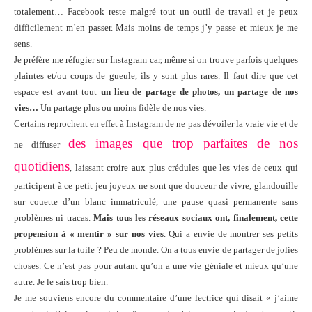
totalement… Facebook reste malgré tout un outil de travail et je peux
difficilement m’en passer. Mais moins de temps j’y passe et mieux je me
sens.
Je préfère me réfugier sur Instagram car, même si on trouve parfois quelques
plaintes et/ou coups de gueule, ils y sont plus rares. Il faut dire que cet
espace est avant tout
un lieu de partage de photos, un partage de nos
vies…
Un partage plus ou moins fidèle de nos vies.
Certains reprochent en effet à Instagram de ne pas dévoiler la vraie vie et de
des images que trop parfaites de nos
ne diffuser
quotidiens
, laissant croire aux plus crédules que les vies de ceux qui
participent à ce petit jeu joyeux ne sont que douceur de vivre, glandouille
sur couette d’un blanc immatriculé, une pause quasi permanente sans
problèmes ni tracas.
Mais tous les réseaux sociaux ont, finalement, cette
propension à « mentir » sur nos vies
. Qui a envie de montrer ses petits
problèmes sur la toile ? Peu de monde. On a tous envie de partager de jolies
choses. Ce n’est pas pour autant qu’on a une vie géniale et mieux qu’une
autre. Je le sais trop bien.
Je me souviens encore du commentaire d’une lectrice qui disait « j’aime