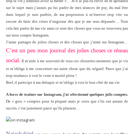
trop ta vie j’aimerais avoir la même »… Je n’ai pas eu envie de m’apesantir
sur le sujet mais j’aurais pu lui parler de mes séances de psy, du mal être
dans lequel je suis parfois, de ma propension à m’énerver trop vite ou
encore de faire des crises d’angoisse dès que je me sens dépassée… Tout
cela fait partie de ma vie mais ce sont des choses que vous ne trouverez pas
sur mon compte Instagram.
J’aime partager de jolies choses et des choses que j’aime sur Instagram…
C’est un peu mon journal des jolies choses ce réseau
social.
Il m’aide à me souvenir de tous ces chouettes moments que je vis
et m’oblige à me concentrer sur autre chose que du négatif. Parce que j’ai
trop tendance à voir le verre à moitié plein !
Bref, il participe à ma thérapie et m’oblige à voir le bon côté de ma vie.
A force de traîner sur Instagram, j’ai sélectionné quelques jolis comptes.
De « gros » comptes pour la plupart mais je crois que s’ils ont autant de
succès, c’est justement parce qu’ils plaisent…
Natachabird