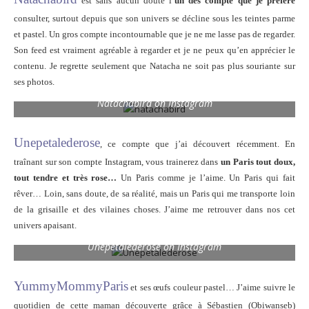
est sans aucun doute l’
un des compte que je préfère
consulter, surtout depuis que son univers se décline sous les teintes parme
et pastel. Un gros compte incontournable que je ne me lasse pas de regarder.
Son feed est vraiment agréable à regarder et je ne peux qu’en apprécier le
contenu. Je regrette seulement que Natacha ne soit pas plus souriante sur
ses photos.
Natachabird on Instagram
Unepetalederose
, ce compte que j’ai découvert récemment. En
traînant sur son compte Instagram, vous trainerez dans
un Paris tout doux,
tout tendre et très rose…
Un Paris comme je l’aime. Un Paris qui fait
rêver… Loin, sans doute, de sa réalité, mais un Paris qui me transporte loin
de la grisaille et des vilaines choses. J’aime me retrouver dans nos cet
univers apaisant.
Unepetalederose on Instagram
YummyMommyParis
et ses œufs couleur pastel… J’aime suivre le
quotidien de cette maman découverte grâce à Sébastien (Obiwanseb)