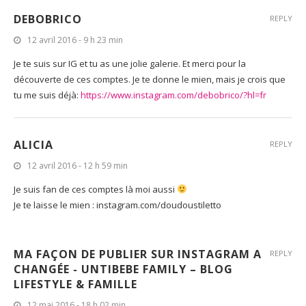
DEBOBRICO
REPLY
12 avril 2016 - 9 h 23 min
Je te suis sur IG et tu as une jolie galerie. Et merci pour la
découverte de ces comptes. Je te donne le mien, mais je crois que
tu me suis déjà:
https://www.instagram.com/debobrico/?hl=fr
ALICIA
REPLY
12 avril 2016 - 12 h 59 min
Je suis fan de ces comptes là moi aussi
Je te laisse le mien : instagram.com/doudoustiletto
MA FAÇON DE PUBLIER SUR INSTAGRAM A
REPLY
CHANGÉE - UNTIBEBE FAMILY – BLOG
LIFESTYLE & FAMILLE
12 mai 2016 - 18 h 02 min