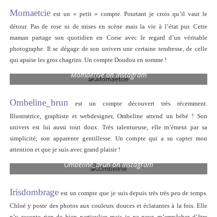
Momaetcie
est un « petit » compte. Pourtant je crois qu’il vaut le
détour. Pas de rose ni de mises en scène mais la vie à l’état pur. Cette
maman partage son quotidien en Corse avec le regard d’un véritable
photographe. Il se dégage de son univers une certaine tendresse, de celle
qui apaise les gros chagrins. Un compte Doudou en somme !
Momaetcie on Instagram
Ombeline_brun
est un compte découvert très récemment.
Illustratrice, graphiste et webdesigner, Ombeline attend un bébé ! Son
univers est lui aussi tout doux. Très talentueuse, elle m’émeut par sa
simplicité, son apparente gentillesse. Un compte qui a su capter mon
attention et que je suis avec grand plaisir !
Ombeline_brun on Instagram
Irisdombrage
est un compte que je suis depuis très très peu de temps.
Chloé y poste des photos aux couleurs douces et éclatantes à la fois. Elle
n’y raconte rien de bien particulier mais je ne peux m’empêcher d’être