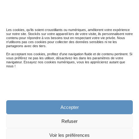
STATISTIQUES DU BLOG
5 036 974 visites depuis le 01 nov. 2014
Les cookies, qu'ils soient croustillants ou numériques, améliorent votre expérience
sur notre site. Stockés sur votre appareil lors de votre visite, ils personnalisent notre
contenu pour répondre à vos besoins tout en respectant votre vie privée. Nous
n'utilisons pas ces cookies pour collecter des données sensibles ni ne les
partageons avec des tiers.
En acceptant nos cookies, profitez d'une navigation fluide et de contenu pertinent. Si
vous préférez ne pas les utiliser, désactivez-les dans les paramètres de votre
navigateur. Essayez nos cookies numériques, vous les apprécierez autant que
nous !
Accepter
Politique de confidentialité (RGPD)
Mentions légales
Refuser
@2010-2019 - Untibebe - Tous droits réservés
Voir les préférences