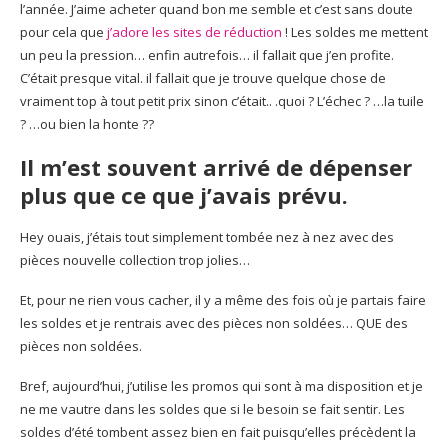
l’année. J’aime acheter quand bon me semble et c’est sans doute
pour cela que
j’adore les sites de réduction
! Les soldes me mettent
un peu la pression… enfin autrefois… il fallait que j’en profite.
C’était presque vital. il fallait que je trouve quelque chose de
vraiment top à tout petit prix sinon c’était.. .quoi ? L’échec ? …la tuile
? …ou bien la honte ??
Il m’est souvent arrivé de dépenser
plus que ce que j’avais prévu.
Hey ouais, j’étais tout simplement tombée nez à nez avec des
pièces nouvelle collection trop jolies…
Et, pour ne rien vous cacher, il y a même des fois où je partais faire
les soldes et je rentrais avec des pièces non soldées… QUE des
pièces non soldées.
Bref, aujourd’hui, j’utilise les promos qui sont à ma disposition et je
ne me vautre dans les soldes que si le besoin se fait sentir. Les
soldes d’été tombent assez bien en fait puisqu’elles précèdent la