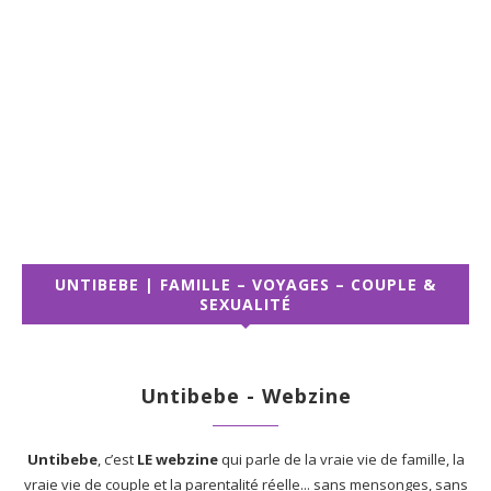
UNTIBEBE | FAMILLE – VOYAGES – COUPLE &
SEXUALITÉ
Untibebe - Webzine
Untibebe
, c’est
LE webzine
qui parle de la vraie vie de famille, la
vraie vie de couple et la parentalité réelle... sans mensonges, sans