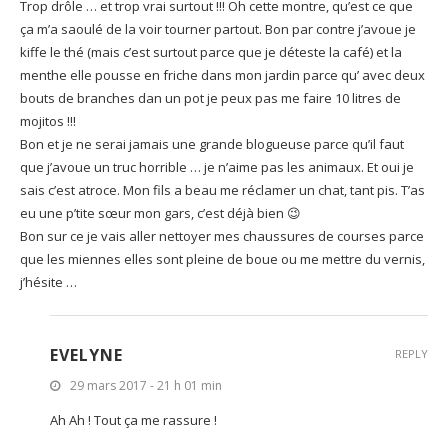
Trop drôle … et trop vrai surtout !!! Oh cette montre, qu’est ce que
ça m’a saoulé de la voir tourner partout. Bon par contre j’avoue je
kiffe le thé (mais c’est surtout parce que je déteste la café) et la
menthe elle pousse en friche dans mon jardin parce qu’ avec deux
bouts de branches dan un pot je peux pas me faire 10 litres de
mojitos !!!
Bon et je ne serai jamais une grande blogueuse parce qu’il faut
que j’avoue un truc horrible … je n’aime pas les animaux. Et oui je
sais c’est atroce. Mon fils a beau me réclamer un chat, tant pis. T’as
eu une p’tite sœur mon gars, c’est déjà bien 😉
Bon sur ce je vais aller nettoyer mes chaussures de courses parce
que les miennes elles sont pleine de boue ou me mettre du vernis,
j’hésite …
EVELYNE
REPLY
29 mars 2017 - 21 h 01 min
Ah Ah ! Tout ça me rassure !