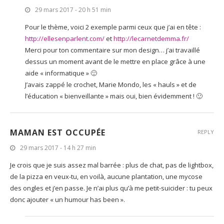
29 mars 2017 - 20 h 51 min
Pour le thème, voici 2 exemple parmi ceux que j’ai en tête :
http://ellesenparlent.com/
et
http://lecarnetdemma.fr/
Merci pour ton commentaire sur mon design… j’ai travaillé
dessus un moment avant de le mettre en place grâce à une
aide « informatique » 🙂
J’avais zappé le crochet, Marie Mondo, les « hauls » et de
l’éducation « bienveillante » mais oui, bien évidemment ! 🙂
MAMAN EST OCCUPÉE
REPLY
29 mars 2017 - 14 h 27 min
Je crois que je suis assez mal barrée : plus de chat, pas de lightbox,
de la pizza en veux-tu, en voilà, aucune plantation, une mycose
des ongles et j’en passe. Je n’ai plus qu’à me petit-suicider : tu peux
donc ajouter « un humour has been ».