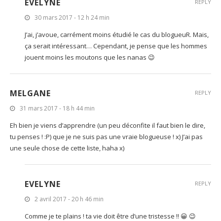
EVELYNE
REPLY
30 mars 2017 - 12 h 24 min
J’ai, j’avoue, carrément moins étudié le cas du blogueuR. Mais,
ça serait intéressant… Cependant, je pense que les hommes
jouent moins les moutons que les nanas 😉
MELGANE
REPLY
31 mars 2017 - 18 h 44 min
Eh bien je viens d’apprendre (un peu déconfite il faut bien le dire,
tu penses ! :P) que je ne suis pas une vraie blogueuse ! x) J’ai pas
une seule chose de cette liste, haha x)
EVELYNE
REPLY
2 avril 2017 - 20 h 46 min
Comme je te plains ! ta vie doit être d’une tristesse !! 😀 😉