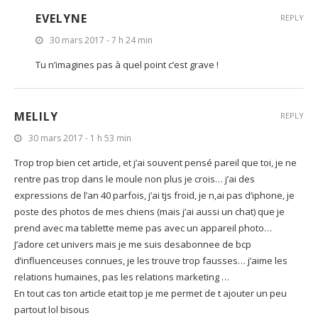
EVELYNE
REPLY
30 mars 2017 - 7 h 24 min
Tu n’imagines pas à quel point c’est grave !
MELILY
REPLY
30 mars 2017 - 1 h 53 min
Trop trop bien cet article, et j’ai souvent pensé pareil que toi, je ne
rentre pas trop dans le moule non plus je crois… j’ai des
expressions de l’an 40 parfois, j’ai tjs froid, je n,ai pas d’iphone, je
poste des photos de mes chiens (mais j’ai aussi un chat) que je
prend avec ma tablette meme pas avec un appareil photo…
J’adore cet univers mais je me suis desabonnee de bcp
d’influenceuses connues, je les trouve trop fausses… j’aime les
relations humaines, pas les relations marketing …
En tout cas ton article etait top je me permet de t ajouter un peu
partout lol bisous