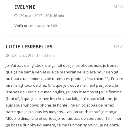
EVELYNE
REPLY
29 mars 2017 - 20 h 46 min
Voilà qui me rassure ! 🙂
LUCIE LESREBELLES
REPLY
29 mars 2017 - 14 h 38 min
Je n’ai pas de lightbox, oui ça fait des jolies photos mais je trouve
que ça ne sert à rien et que ça prendrait de la place pour rien (et
au bout d’un moment, voir toutes ces photos, c’est chiant^^). Encore
pire, la lightbox de chez Gifi, que je trouve vraiment pas jolie… Je
n’ai pas de vernis sur mes ongles, j’ai pas le temps et j’ai la flemme
(faut déjà que je me lave les cheveux lol). Je n’ai pas d’iphone, je
suis sous windows phone, la honte…j’ai un pc et pas de reflex
parce que je n’ai pas les moyens… ah! j’ai un chat! ouf! Je mange
MCdo le dimanche et surtout je ne fais pas de sport pour l’éliminer
(je bosse dur physiquement, ça me fait mon sport ^^). Je ne porte