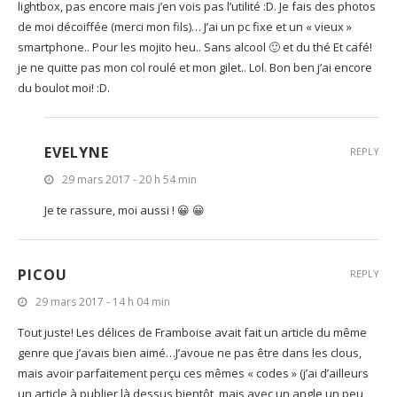
lightbox, pas encore mais j’en vois pas l’utilité :D. Je fais des photos
de moi décoiffée (merci mon fils)… J’ai un pc fixe et un « vieux »
smartphone.. Pour les mojito heu.. Sans alcool 🙂 et du thé Et café!
je ne quitte pas mon col roulé et mon gilet.. Lol. Bon ben j’ai encore
du boulot moi! :D.
EVELYNE
REPLY
29 mars 2017 - 20 h 54 min
Je te rassure, moi aussi ! 😀 😀
PICOU
REPLY
29 mars 2017 - 14 h 04 min
Tout juste! Les délices de Framboise avait fait un article du même
genre que j’avais bien aimé…J’avoue ne pas être dans les clous,
mais avoir parfaitement perçu ces mêmes « codes » (j’ai d’ailleurs
un article à publier là dessus bientôt, mais avec un angle un peu