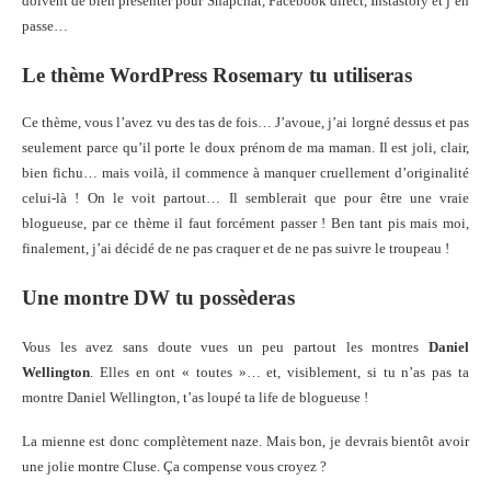
doivent de bien présenter pour Snapchat, Facebook direct, Instastory et j’en
passe…
Le thème WordPress Rosemary tu utiliseras
Ce thème, vous l’avez vu des tas de fois… J’avoue, j’ai lorgné dessus et pas
seulement parce qu’il porte le doux prénom de ma maman. Il est joli, clair,
bien fichu… mais voilà, il commence à manquer cruellement d’originalité
celui-là ! On le voit partout… Il semblerait que pour être une vraie
blogueuse, par ce thème il faut forcément passer ! Ben tant pis mais moi,
finalement, j’ai décidé de ne pas craquer et de ne pas suivre le troupeau !
Une montre DW tu possèderas
Vous les avez sans doute vues un peu partout les montres
Daniel
Wellington
. Elles en ont « toutes »… et, visiblement, si tu n’as pas ta
montre Daniel Wellington, t’as loupé ta life de blogueuse !
La mienne est donc complètement naze. Mais bon, je devrais bientôt avoir
une jolie montre Cluse. Ça compense vous croyez ?