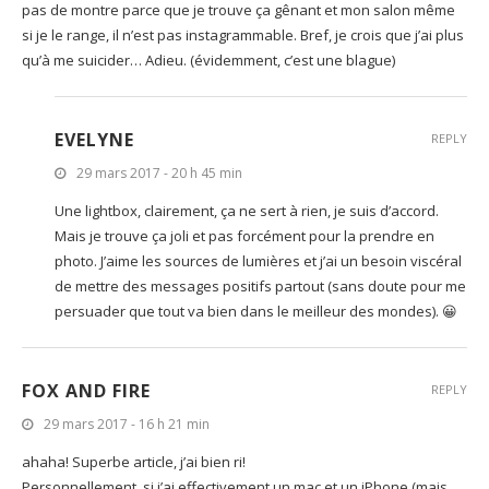
pas de montre parce que je trouve ça gênant et mon salon même
si je le range, il n’est pas instagrammable. Bref, je crois que j’ai plus
qu’à me suicider… Adieu. (évidemment, c’est une blague)
EVELYNE
REPLY
29 mars 2017 - 20 h 45 min
Une lightbox, clairement, ça ne sert à rien, je suis d’accord.
Mais je trouve ça joli et pas forcément pour la prendre en
photo. J’aime les sources de lumières et j’ai un besoin viscéral
de mettre des messages positifs partout (sans doute pour me
persuader que tout va bien dans le meilleur des mondes). 😀
FOX AND FIRE
REPLY
29 mars 2017 - 16 h 21 min
ahaha! Superbe article, j’ai bien ri!
Personnellement, si j’ai effectivement un mac et un iPhone (mais