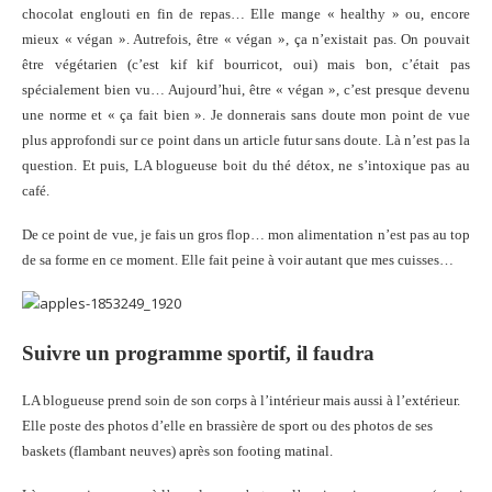
chocolat englouti en fin de repas… Elle mange « healthy » ou, encore
mieux « végan ». Autrefois, être « végan », ça n’existait pas. On pouvait
être végétarien (c’est kif kif bourricot, oui) mais bon, c’était pas
spécialement bien vu… Aujourd’hui, être « végan », c’est presque devenu
une norme et « ça fait bien ». Je donnerais sans doute mon point de vue
plus approfondi sur ce point dans un article futur sans doute. Là n’est pas la
question. Et puis, LA blogueuse boit du thé détox, ne s’intoxique pas au
café.
De ce point de vue, je fais un gros flop… mon alimentation n’est pas au top
de sa forme en ce moment. Elle fait peine à voir autant que mes cuisses…
Suivre un programme sportif, il faudra
LA blogueuse prend soin de son corps à l’intérieur mais aussi à l’extérieur.
Elle poste des photos d’elle en brassière de sport ou des photos de ses
baskets (flambant neuves) après son footing matinal.