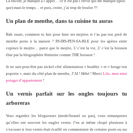
Là encore, je manque à l’appel… ce n’est pas l’envie qui me manque (quoi
que) mais le temps… et puis, crotte, j’ai trop de boulot !!!
Un plan de menthe, dans ta cuisine tu auras
Bah ouais, comment tu fais pour faire ses mojitos si t’as pas ton pied de
menthe perso à la maison ? IN-DIS-PEN-SA-BLE pour les apéros entre
copines le mojito… parce que le mojito, 1/ c’est la vie, 2/ c’est la boisson
élue par la blogosphère féminine comme THE boisson !
Je ne suis peut-être pas nickel côté alimentation « healthy » et « bouge ton
popotin », mais du côté plan de menthe, J’AI ! Héhé ! Merci
Lilo, mon mini
potager d’appartement
!
Un vernis parfait sur les ongles toujours tu
arboreras
Vous regardez les blogueuses (mode/beauté ou pas), vous remarquerez
qu’elles ont souvent les ongles vernis. J’en ai même chopé plusieurs à
s’excuser si leur vernis était écaillé en commentaire de certains posts ou sur