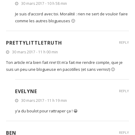
30 mars 2017 - 10 h 58 min
Je suis d’accord avec toi. Moralité : rien ne sert de vouloir faire
comme les autres blogueuses 🙂
PRETTYLITTLETRUTH
REPLY
30 mars 2017 - 11 h 00 min
Ton article m’a bien fait rire! Et m’a fait me rendre compte, que je
suis un peu une blogueuse en pacotilles (et sans vernis!) 🙂
EVELYNE
REPLY
30 mars 2017 - 11 h 19 min
y’a du boulot pour rattraper ça ! 😀
BEN
REPLY