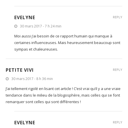
EVELYNE
REPLY
30 mars 2017 - 7 h 24 min
Moi aussi j’ai besoin de ce rapport humain qui manque à
certaines influenceuses. Mais heureusement beaucoup sont
sympas et chaleureuses.
PETITE VIVI
REPLY
30 mars 2017 - 8 h 36 min
J’ai tellement rigolé en lisant cet article ! C’est vrai qu’il y a une vraie
tendance dans le milieu de la blogosphère, mais celles qui se font
remarquer sont celles qui sont différentes !
EVELYNE
REPLY