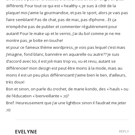
différent). Pour tout ce qui est « healthy », je suis à côté de la
plaque! moi j’aime la gourmandise, et pas le sport, alors je vais pas
faire semblant! Pas de chat, pas de mac, pas d’iphone…Et ça
m’empêche pas de publier et commenter régulièrement pour
autant! Pour le make up et le vernis, j’ai du bol comme je ne me
montre pas, je botte en touche!
et pour ce fameux thème wordpress, je vois pas lequel c’est mais
j’imagine, fond blanc, bannière en aquarelle ou autre?? Je suis
d’accord avec toi, il est joli mais trop vu, vu et revu, autant se
différencier! mon design est peut être moins à la mode, mais au
moins il est un peu plus différenciant! J’aime bien le tien, d’ailleurs,
très doux!
Bon et sinon, on parle du crochet, de marie kondo, des « hauls » ou
de l’éducation « bienveillante » ;o)?
Bref. Heureusement que j’ai une lightbox sinon il faudrait me jeter
;o)
EVELYNE
REPLY