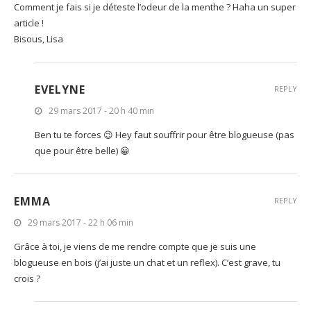
Comment je fais si je déteste l’odeur de la menthe ? Haha un super
article !
Bisous, Lisa
EVELYNE
REPLY
29 mars 2017 - 20 h 40 min
Ben tu te forces 😉 Hey faut souffrir pour être blogueuse (pas
que pour être belle) 😀
EMMA
REPLY
29 mars 2017 - 22 h 06 min
Grâce à toi, je viens de me rendre compte que je suis une
blogueuse en bois (j’ai juste un chat et un reflex). C’est grave, tu
crois ?