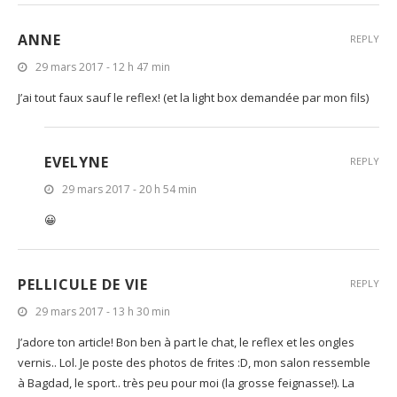
ANNE
REPLY
29 mars 2017 - 12 h 47 min
J’ai tout faux sauf le reflex! (et la light box demandée par mon fils)
EVELYNE
REPLY
29 mars 2017 - 20 h 54 min
😀
PELLICULE DE VIE
REPLY
29 mars 2017 - 13 h 30 min
J’adore ton article! Bon ben à part le chat, le reflex et les ongles
vernis.. Lol. Je poste des photos de frites :D, mon salon ressemble
à Bagdad, le sport.. très peu pour moi (la grosse feignasse!). La