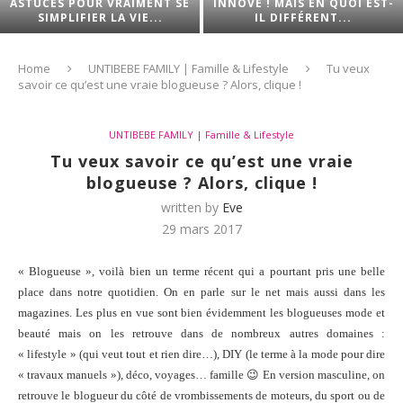
ASTUCES POUR VRAIMENT SE
INNOVE ! MAIS EN QUOI EST-
SIMPLIFIER LA VIE...
IL DIFFÉRENT...
Home
UNTIBEBE FAMILY | Famille & Lifestyle
Tu veux
savoir ce qu’est une vraie blogueuse ? Alors, clique !
UNTIBEBE FAMILY | Famille & Lifestyle
Tu veux savoir ce qu’est une vraie
blogueuse ? Alors, clique !
written by
Eve
29 mars 2017
« Blogueuse », voilà bien un terme récent qui a pourtant pris une belle
place dans notre quotidien. On en parle sur le net mais aussi dans les
magazines. Les plus en vue sont bien évidemment les blogueuses mode et
beauté mais on les retrouve dans de nombreux autres domaines :
« lifestyle » (qui veut tout et rien dire…), DIY (le terme à la mode pour dire
« travaux manuels »), déco, voyages… famille 😉 En version masculine, on
retrouve le blogueur du côté de vrombissements de moteurs, du sport ou de