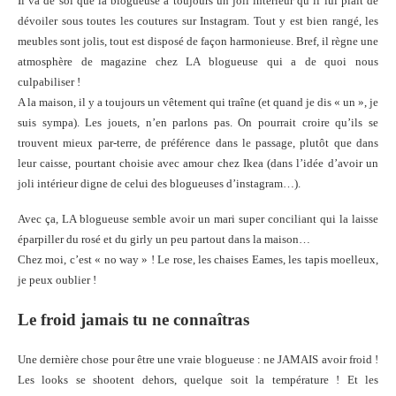
Il va de soi que la blogueuse a toujours un joli intérieur qu’il lui plaît de
dévoiler sous toutes les coutures sur Instagram. Tout y est bien rangé, les
meubles sont jolis, tout est disposé de façon harmonieuse. Bref, il règne une
atmosphère de magazine chez LA blogueuse qui a de quoi nous
culpabiliser !
A la maison, il y a toujours un vêtement qui traîne (et quand je dis « un », je
suis sympa). Les jouets, n’en parlons pas. On pourrait croire qu’ils se
trouvent mieux par-terre, de préférence dans le passage, plutôt que dans
leur caisse, pourtant choisie avec amour chez Ikea (dans l’idée d’avoir un
joli intérieur digne de celui des blogueuses d’instagram…).
Avec ça, LA blogueuse semble avoir un mari super conciliant qui la laisse
éparpiller du rosé et du girly un peu partout dans la maison…
Chez moi, c’est « no way » ! Le rose, les chaises Eames, les tapis moelleux,
je peux oublier !
Le froid j
amais tu ne connaîtras
Une dernière chose pour être une vraie blogueuse : ne JAMAIS avoir froid !
Les looks se shootent dehors, quelque soit la température ! Et les