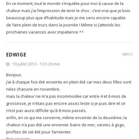
En ce moment, tout le monde s’inquiète pour moi à cause de la
chaleur mais j’ai l’impression de tenir le choc : c’est vrai que je bois
beaucoup plus que d’habitude mais je me sens encore capable
de faire plein de trucs dans la journée ! Même si j’attends les
prochaines vacances avec impatience ^^
EDWIGE
REPLY
19 juillet 2013 - 10 h 29 min
Bonjour,
j’ai à chaque fois été enceinte en plein été car mes deus filles sont
nées chacune en novembre.
mais la chaleur ne m’a pas incommodée car entre 4 et 6 mois de
grossesse, je n’étais pas encore assez leste si je puis dire et ce
n’est pas aussi difficile qu’à 8 mois passés.
enfin, en ce qui me concerne, même enceinte de la deuxième, la
chaleur n’a pas été une ennemie: bains de mer, siestes à gogo,
profitez de cet été pour farnienter.
Bon courage.