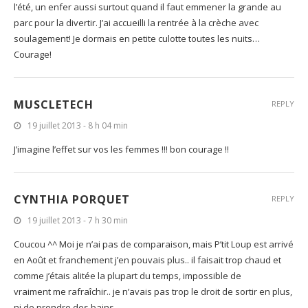
l’été, un enfer aussi surtout quand il faut emmener la grande au
parc pour la divertir. J’ai accueilli la rentrée à la crèche avec
soulagement! Je dormais en petite culotte toutes les nuits…
Courage!
MUSCLETECH
REPLY
19 juillet 2013 - 8 h 04 min
J’imagine l’effet sur vos les femmes !!! bon courage !!
CYNTHIA PORQUET
REPLY
19 juillet 2013 - 7 h 30 min
Coucou ^^ Moi je n’ai pas de comparaison, mais P’tit Loup est arrivé
en Août et franchement j’en pouvais plus.. il faisait trop chaud et
comme j’étais alitée la plupart du temps, impossible de
vraiment me rafraîchir.. je n’avais pas trop le droit de sortir en plus,
ni de prendre des bains..