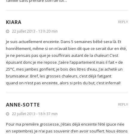
famille sans prendre soin de toi…
KIARA
REPLY
22 juillet 2013 - 13 h 20 min
Je suis actuellement enceinte. Dans 5 semaines bébé sera là. Et
honnêtement, même si on m’avait bien dit que ce serait dur en été,
je ne pensais pas que je souffrirais autant de la chaleur! C’est
épuisant donc je me repose. J’aère l’appartement mais il fait + de
25°C, mes jambes gonflent, je bois des litres d’eau, j’ai acheté un
brumisateur. Bref, les grosses chaleurs, c’est déjà fatigant
quand on n’est pas enceinte, alors si près du but, c’est infernal!
ANNE-SOTTE
REPLY
22 juillet 2013 - 18 h 37 min
Pour ma première grossesse, j’étais déjà enceinte l’été (puce née
en septembre). Je n’ai pas souvenir d’en avoir souffert. Nous étions