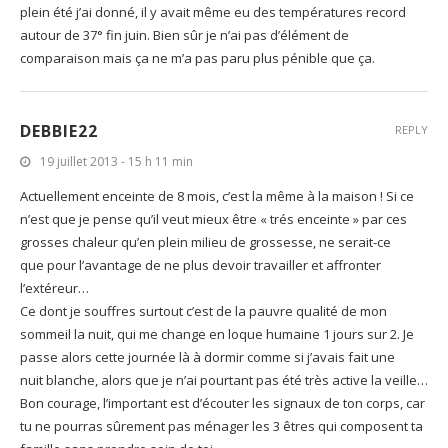
plein été j’ai donné, il y avait même eu des températures record
autour de 37° fin juin. Bien sûr je n’ai pas d’élément de
comparaison mais ça ne m’a pas paru plus pénible que ça.
DEBBIE22
REPLY
19 juillet 2013 - 15 h 11 min
Actuellement enceinte de 8 mois, c’est la même à la maison ! Si ce
n’est que je pense qu’il veut mieux être « trés enceinte » par ces
grosses chaleur qu’en plein milieu de grossesse, ne serait-ce
que pour l’avantage de ne plus devoir travailler et affronter
l’extéreur…
Ce dont je souffres surtout c’est de la pauvre qualité de mon
sommeil la nuit, qui me change en loque humaine 1 jours sur 2. Je
passe alors cette journée là à dormir comme si j’avais fait une
nuit blanche, alors que je n’ai pourtant pas été très active la veille…
Bon courage, l’important est d’écouter les signaux de ton corps, car
tu ne pourras sûrement pas ménager les 3 êtres qui composent ta