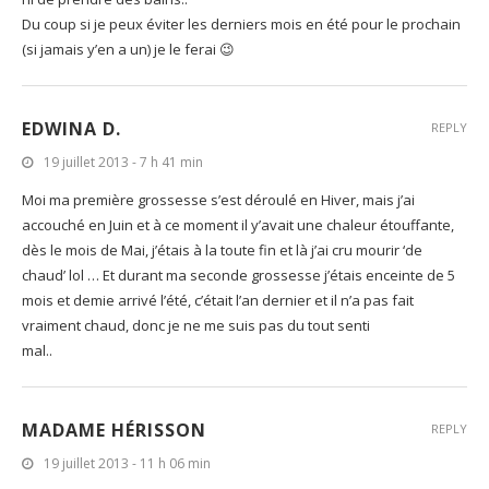
Du coup si je peux éviter les derniers mois en été pour le prochain
(si jamais y’en a un) je le ferai 😉
EDWINA D.
REPLY
19 juillet 2013 - 7 h 41 min
Moi ma première grossesse s’est déroulé en Hiver, mais j’ai
accouché en Juin et à ce moment il y’avait une chaleur étouffante,
dès le mois de Mai, j’étais à la toute fin et là j’ai cru mourir ‘de
chaud’ lol … Et durant ma seconde grossesse j’étais enceinte de 5
mois et demie arrivé l’été, c’était l’an dernier et il n’a pas fait
vraiment chaud, donc je ne me suis pas du tout senti
mal..
MADAME HÉRISSON
REPLY
19 juillet 2013 - 11 h 06 min