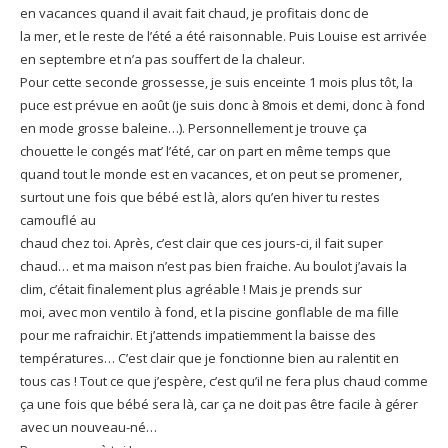
en vacances quand il avait fait chaud, je profitais donc de
la mer, et le reste de l’été a été raisonnable. Puis Louise est arrivée
en septembre et n’a pas souffert de la chaleur.
Pour cette seconde grossesse, je suis enceinte 1 mois plus tôt, la
puce est prévue en août (je suis donc à 8mois et demi, donc à fond
en mode grosse baleine…). Personnellement je trouve ça
chouette le congés mat’ l’été, car on part en même temps que
quand tout le monde est en vacances, et on peut se promener,
surtout une fois que bébé est là, alors qu’en hiver tu restes
camouflé au
chaud chez toi. Après, c’est clair que ces jours-ci, il fait super
chaud… et ma maison n’est pas bien fraiche. Au boulot j’avais la
clim, c’était finalement plus agréable ! Mais je prends sur
moi, avec mon ventilo à fond, et la piscine gonflable de ma fille
pour me rafraichir. Et j’attends impatiemment la baisse des
températures… C’est clair que je fonctionne bien au ralentit en
tous cas ! Tout ce que j’espère, c’est qu’il ne fera plus chaud comme
ça une fois que bébé sera là, car ça ne doit pas être facile à gérer
avec un nouveau-né…