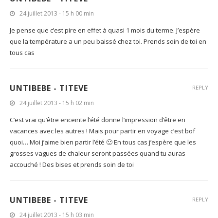
24 juillet 2013 - 15 h 00 min
Je pense que c’est pire en effet à quasi 1 mois du terme. J’espère
que la température a un peu baissé chez toi. Prends soin de toi en
tous cas
UNTIBEBE - TITEVE
REPLY
24 juillet 2013 - 15 h 02 min
C’est vrai qu’être enceinte l’été donne l’impression d’être en
vacances avec les autres ! Mais pour partir en voyage c’est bof
quoi… Moi j’aime bien partir l’été 🙂 En tous cas j’espère que les
grosses vagues de chaleur seront passées quand tu auras
accouché ! Des bises et prends soin de toi
UNTIBEBE - TITEVE
REPLY
24 juillet 2013 - 15 h 03 min