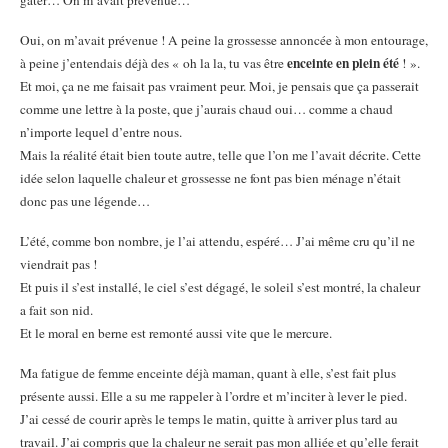
gâter… On m’avait prévenue…
Oui, on m’avait prévenue ! A peine la grossesse annoncée à mon entourage,
enceinte en plein été
à peine j’entendais déjà des « oh la la, tu vas être
! ».
Et moi, ça ne me faisait pas vraiment peur. Moi, je pensais que ça passerait
comme une lettre à la poste, que j’aurais chaud oui… comme a chaud
n’importe lequel d’entre nous.
Mais la réalité était bien toute autre, telle que l’on me l’avait décrite. Cette
idée selon laquelle chaleur et grossesse ne font pas bien ménage n’était
donc pas une légende…
L’été, comme bon nombre, je l’ai attendu, espéré… J’ai même cru qu’il ne
viendrait pas !
Et puis il s’est installé, le ciel s’est dégagé, le soleil s’est montré, la chaleur
a fait son nid.
Et le moral en berne est remonté aussi vite que le mercure.
Ma fatigue de femme enceinte déjà maman, quant à elle, s’est fait plus
présente aussi. Elle a su me rappeler à l’ordre et m’inciter à lever le pied.
J’ai cessé de courir après le temps le matin, quitte à arriver plus tard au
travail. J’ai compris que la chaleur ne serait pas mon alliée et qu’elle ferait