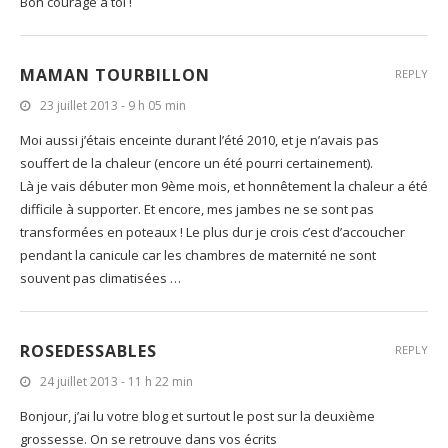
Bon courage à toi !
MAMAN TOURBILLON
REPLY
23 juillet 2013 - 9 h 05 min
Moi aussi j’étais enceinte durant l’été 2010, et je n’avais pas
souffert de la chaleur (encore un été pourri certainement).
Là je vais débuter mon 9ème mois, et honnêtement la chaleur a été
difficile à supporter. Et encore, mes jambes ne se sont pas
transformées en poteaux ! Le plus dur je crois c’est d’accoucher
pendant la canicule car les chambres de maternité ne sont
souvent pas climatisées …
ROSEDESSABLES
REPLY
24 juillet 2013 - 11 h 22 min
Bonjour, j’ai lu votre blog et surtout le post sur la deuxième
grossesse. On se retrouve dans vos écrits