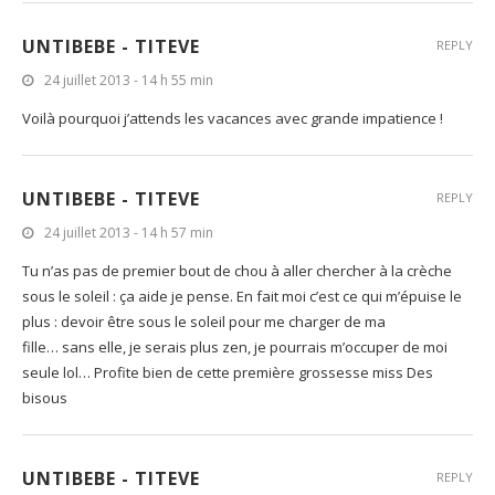
UNTIBEBE - TITEVE
REPLY
24 juillet 2013 - 14 h 55 min
Voilà pourquoi j’attends les vacances avec grande impatience !
UNTIBEBE - TITEVE
REPLY
24 juillet 2013 - 14 h 57 min
Tu n’as pas de premier bout de chou à aller chercher à la crèche
sous le soleil : ça aide je pense. En fait moi c’est ce qui m’épuise le
plus : devoir être sous le soleil pour me charger de ma
fille… sans elle, je serais plus zen, je pourrais m’occuper de moi
seule lol… Profite bien de cette première grossesse miss Des
bisous
UNTIBEBE - TITEVE
REPLY