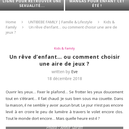
LIGNE POUR RETROUVER UNE
MANGAS POUR ENFANT CET
SEXUALITÉ...
ÉTÉ !
Home
UNTIBEBE FAMILY | Famille & Lifestyle
Kids &
Family
Un rêve d’enfant… ou comment choisir une aire de
jeux ?
Kids & Family
Un rêve d’enfant… ou comment choisir
une aire de jeux ?
written by
Eve
18 décembre 2018
Ouvrir les yeux… Fixer le plafond… Se frotter les yeux doucement
tout en s’étirant… Il fait chaud. Je suis bien sous ma couette. Dans
la maison, il ne semble y avoir aucun bruit. Le jour n’est pas encore
levé à en croire le peu de lumière à travers le volet encore clos.
Tout le monde dort encore… Mais quelle heure est-il ?
Photo : Annie Spratt