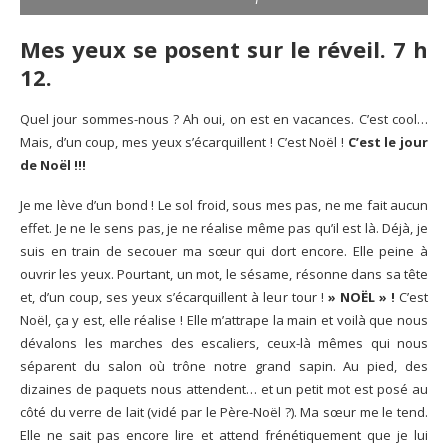
Mes yeux se posent sur le réveil. 7 h
12.
Quel jour sommes-nous ? Ah oui, on est en vacances. C’est cool…
Mais, d’un coup, mes yeux s’écarquillent ! C’est Noël !
C’est le jour
de Noël !!!
Je me lève d’un bond ! Le sol froid, sous mes pas, ne me fait aucun
effet. Je ne le sens pas, je ne réalise même pas qu’il est là. Déjà, je
suis en train de secouer ma sœur qui dort encore. Elle peine à
ouvrir les yeux. Pourtant, un mot, le sésame, résonne dans sa tête
et, d’un coup, ses yeux s’écarquillent à leur tour !
» NOËL » !
C’est
Noël, ça y est, elle réalise ! Elle m’attrape la main et voilà que nous
dévalons les marches des escaliers, ceux-là mêmes qui nous
séparent du salon où trône notre grand sapin. Au pied, des
dizaines de paquets nous attendent… et un petit mot est posé au
côté du verre de lait (vidé par le Père-Noël ?). Ma sœur me le tend.
Elle ne sait pas encore lire et attend frénétiquement que je lui