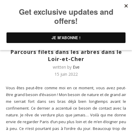
Home
AxE VOYAGES | Voyages & Sorties
Parcours
filets dans les arbres dans le Loir-et-Cher
AxE VOYAGES | Voyages & Sorties
Parcs d'attractions
Parcours filets dans les arbres dans le
Loir-et-Cher
written by
Eve
15 juin 2022
Vous êtes peut-être comme moi en ce moment, vous avez peut-
être grand besoin d’évasion ! Mon besoin de nature et de grand air
me serrait fort dans ses bras déjà bien longtemps avant le
confinement. Ce dernier a accentué ce besoin de contact avec la
nature. Je rêve de verdure plus que jamais… Voilà qui me donne
envie de regarder Paris d’un peu plus loin et de m’en éloigner peu
à peu. Ce n’est pourtant pas à l’ordre du jour. Beaucoup trop de