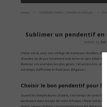
Home
UNTIBEBE FAMILY | Famille & Lifestyle
Fe
Sublimer un pendentif en 
written by
Eve
L’hiver est là, avec son cortège de manteaux douillets, d’é
chaudes ne dit pas forcément look terne et sans éclat ! C’est
illuminer vos journées les plus grises. Cet accessoire, souve
est temps d’affronter le froid avec élégance !
Choisir le bon pendentif pour l’h
Quand les températures chutent, il est temps de sortir l’artil
perdraient dans les plis de votre écharpe. L’hiver est la 
grand, pensez brillant ! Un pendentif imposant attirera tou