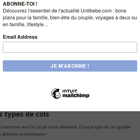
ette saison. Un saphir profond, un rubis flamboyant ou une émeraude
eutres de vos vêtements d’hiver. Ne craignez pas d’opter pour des
ométrie abstraite ou un motif art déco apporteront une dimension
-robe hivernale penche vers les tons sombres, optez pour des
des associations suivantes :
foncée.
s types de cols
n harmonie avec le col de votre vêtement. Chaque type de col appelle
e alchimie vestimentaire !