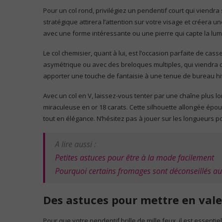
Pour un col rond, privilégiez un pendentif court qui viendra
stratégique attirera l’attention sur votre visage et créera un
avec une forme intéressante ou une pierre qui capte la lu
Le col chemisier, quant à lui, est l’occasion parfaite de cas
asymétrique ou avec des breloques multiples, qui viendra da
apporter une touche de fantaisie à une tenue de bureau hi
Avec un col en V, laissez-vous tenter par une chaîne plus 
miraculeuse en or 18 carats. Cette silhouette allongée épou
tout en élégance. N’hésitez pas à jouer sur les longueurs po
A lire aussi :
Petites astuces pour être à la mode facilement
Pourquoi certains fromages sont déconseillés a
Des astuces pour mettre en vale
Pour que votre pendentif brille de mille feux, il est essent