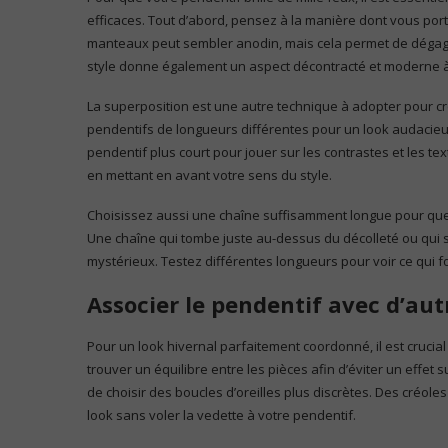
efficaces. Tout d’abord, pensez à la manière dont vous po
manteaux peut sembler anodin, mais cela permet de dégager le
style donne également un aspect décontracté et moderne à
La superposition est une autre technique à adopter pour cré
pendentifs de longueurs différentes pour un look audacieu
pendentif plus court pour jouer sur les contrastes et les 
en mettant en avant votre sens du style.
Choisissez aussi une chaîne suffisamment longue pour que 
Une chaîne qui tombe juste au-dessus du décolleté ou qui s
mystérieux. Testez différentes longueurs pour voir ce qui f
Associer le pendentif avec d’aut
Pour un look hivernal parfaitement coordonné, il est crucial
trouver un équilibre entre les pièces afin d’éviter un effet
de choisir des boucles d’oreilles plus discrètes. Des créol
look sans voler la vedette à votre pendentif.