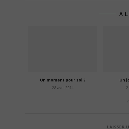
A L
sé avant de
Un moment pour soi ?
Un j
28 avril 2014
2
11
LAISSER