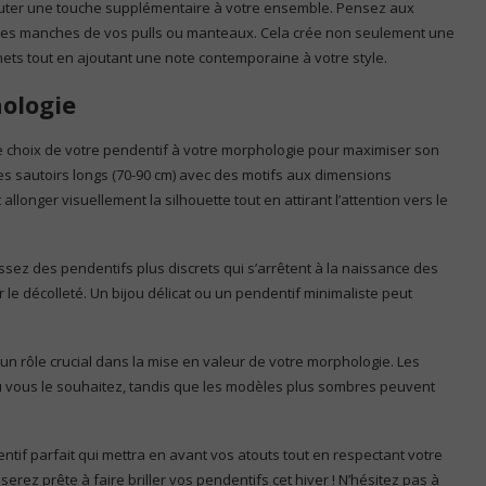
outer une touche supplémentaire à votre ensemble. Pensez aux
les manches de vos pulls ou manteaux. Cela crée non seulement une
nets tout en ajoutant une note contemporaine à votre style.
hologie
 le choix de votre pendentif à votre morphologie pour maximiser son
des sautoirs longs (70-90 cm) avec des motifs aux dimensions
llonger visuellement la silhouette tout en attirant l’attention vers le
issez des pendentifs plus discrets qui s’arrêtent à la naissance des
r le décolleté. Un bijou délicat ou un pendentif minimaliste peut
 un rôle crucial dans la mise en valeur de votre morphologie. Les
 où vous le souhaitez, tandis que les modèles plus sombres peuvent
tif parfait qui mettra en avant vos atouts tout en respectant votre
serez prête à faire briller vos pendentifs cet hiver ! N’hésitez pas à