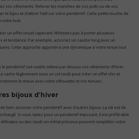
rtez vos vêtements. Relever les manches de vos pulls ou de vos
 bijou et d’attirer l’œil sur votre pendentif. Cette petite touche de
 votre look.
er un effet visuel captivant. N’hésitez pas à porter plusieurs
x et tendance. Par exemple, associez un sautoir long avec un
textures. Cette approche apportera une dynamique à votre tenue tout
le pendentif soit visible même par-dessus vos vêtements d’hiver.
e cache légèrement sous un col roulé peut créer un effet chic et
onctionne le mieux avec votre silhouette et vos tenues.
res bijoux d’hiver
 de bien associer votre pendentif avec d’autres bijoux. La clé est de
 surchargé. Si vous optez pour un pendentif imposant, il est préférable
es délicates ou des studs en métal précieux peuvent compléter votre