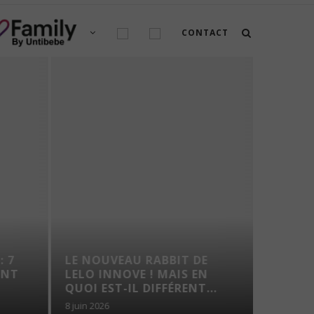
CONTACT
: 7
LE NOUVEAU RABBIT DE
VOYAG
ENT
LELO INNOVE ! MAIS EN
TROUS
QUOI EST-IL DIFFÉRENT...
8 juin 2026
7 août 202