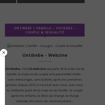
UNTIBEBE | FAMILLE – VOYAGES –
COUPLE & SEXUALITÉ
Untibebe - Webzine
Untibebe
, c’est
LE webzine
qui parle de la vraie vie de
famille, la vraie vie de couple et la parentalité réelle...
sans mensonges, sans bullshit, après les premières
années. Depuis 2010, il a évolué avec nous, avec vous.
Ici, Untibebe parle de la vraie vie de famille : le couple
après les enfants, le désir qui change, la charge
mentale, les crises, les reconstructions...