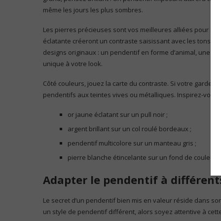
même les jours les plus sombres.
Les pierres précieuses sont vos meilleures alliées pour c
éclatante créeront un contraste saisissant avec les tons n
designs originaux : un pendentif en forme d’animal, une gé
unique à votre look.
Côté couleurs, jouez la carte du contraste. Si votre garde
pendentifs aux teintes vives ou métalliques. Inspirez-vous 
or jaune éclatant sur un pull noir ;
argent brillant sur un col roulé bordeaux ;
pendentif multicolore sur un manteau gris ;
pierre blanche étincelante sur un fond de couleur 
Adapter le pendentif à différent
Le secret d’un pendentif bien mis en valeur réside dans so
un style de pendentif différent, alors soyez attentive à cett