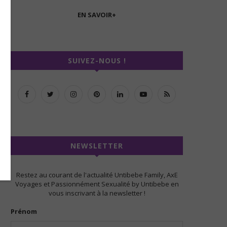
EN SAVOIR+
SUIVEZ-NOUS !
NEWSLETTER
Restez au courant de l'actualité Untibebe Family, AxE
Voyages et Passionnément Sexualité by Untibebe en
vous inscrivant à la newsletter !
Prénom