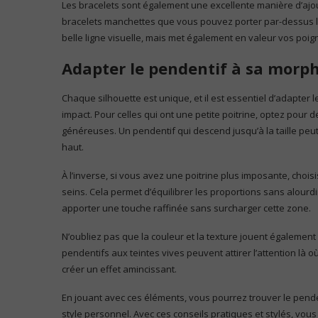
Les bracelets sont également une excellente manière d’aj
bracelets manchettes que vous pouvez porter par-dessus 
belle ligne visuelle, mais met également en valeur vos poig
Adapter le pendentif à sa morp
Chaque silhouette est unique, et il est essentiel d’adapter
impact. Pour celles qui ont une petite poitrine, optez pour 
généreuses. Un pendentif qui descend jusqu’à la taille peut a
haut.
À l’inverse, si vous avez une poitrine plus imposante, chois
seins. Cela permet d’équilibrer les proportions sans alourdi
apporter une touche raffinée sans surcharger cette zone.
N’oubliez pas que la couleur et la texture jouent également
pendentifs aux teintes vives peuvent attirer l’attention là
créer un effet amincissant.
En jouant avec ces éléments, vous pourrez trouver le penden
style personnel. Avec ces conseils pratiques et stylés, vous 