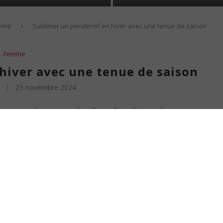
mme
Sublimer un pendentif en hiver avec une tenue de saison
Femme
hiver avec une tenue de saison
25 novembre 2024
charpes enveloppantes et de pulls moelleux. Mais qui dit tenues
 là que le pendentif entre en scène, tel un héros scintillant prêt à
nt négligé, peut devenir la pièce maîtresse de votre style hivernal. Il
iver
lerie lourde côté bijoux ! Oubliez les pendentifs discrets qui se
saison idéale pour oser les modèles audacieux et volumineux. Pensez
s les regards et apportera une touche de lumière à votre tenue,