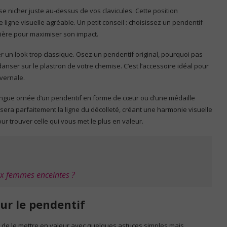
 se nicher juste au-dessus de vos clavicules. Cette position
e ligne visuelle agréable. Un petit conseil : choisissez un pendentif
mière pour maximiser son impact.
ser un look trop classique. Osez un pendentif original, pourquoi pas
nser sur le plastron de votre chemise. C’est l’accessoire idéal pour
vernale.
longue ornée d’un pendentif en forme de cœur ou d’une médaille
sera parfaitement la ligne du décolleté, créant une harmonie visuelle
ur trouver celle qui vous met le plus en valeur.
ux femmes enceintes ?
ur le pendentif
iel de le mettre en valeur avec quelques astuces simples mais