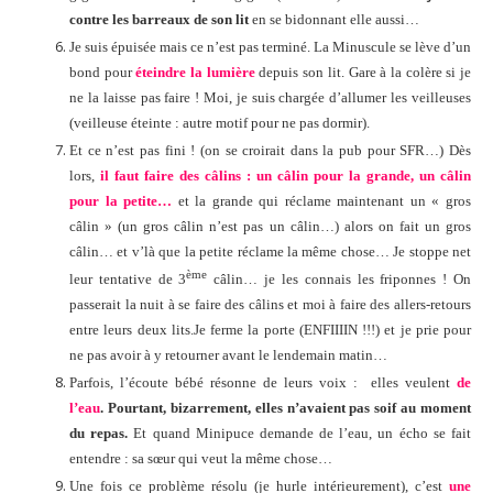
contre les barreaux de son lit
en se bidonnant elle aussi…
Je suis épuisée mais ce n’est pas terminé. La Minuscule se lève d’un
bond pour
éteindre la lumière
depuis son lit. Gare à la colère si je
ne la laisse pas faire ! Moi, je suis chargée d’allumer les veilleuses
(veilleuse éteinte : autre motif pour ne pas dormir).
Et ce n’est pas fini ! (on se croirait dans la pub pour SFR…) Dès
lors,
il faut faire des câlins : un câlin pour la grande, un câlin
pour la petite…
et la grande qui réclame maintenant un « gros
câlin » (un gros câlin n’est pas un câlin…) alors on fait un gros
câlin… et v’là que la petite réclame la même chose… Je stoppe net
ème
leur tentative de 3
câlin… je les connais les friponnes ! On
passerait la nuit à se faire des câlins et moi à faire des allers-retours
entre leurs deux lits.
Je ferme la porte (ENFIIIIN !!!) et je prie pour
ne pas avoir à y retourner avant le lendemain matin…
Parfois, l’écoute bébé résonne de leurs voix : elles veulent
de
l’eau
. Pourtant, bizarrement, elles n’avaient pas soif au moment
du repas.
Et quand Minipuce demande de l’eau, un écho se fait
entendre : sa sœur qui veut la même chose…
Une fois ce problème résolu (je hurle intérieurement), c’est
une