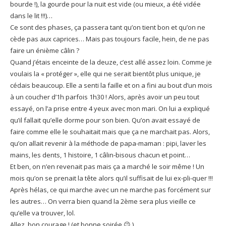
bourde !), la gourde pour la nuit est vide (ou mieux, a été vidée
dans le lit !!!)…
Ce sont des phases, ça passera tant qu’on tient bon et qu’on ne
cède pas aux caprices… Mais pas toujours facile, hein, de ne pas
faire un énième câlin ?
Quand j’étais enceinte de la deuze, c’est allé assez loin. Comme je
voulais la « protéger », elle qui ne serait bientôt plus unique, je
cédais beaucoup. Elle a senti la faille et on a fini au bout d’un mois
à un coucher d’1h parfois 1h30 ! Alors, après avoir un peu tout
essayé, on l’a prise entre 4 yeux avec mon mari. On lui a expliqué
qu’il fallait qu’elle dorme pour son bien. Qu’on avait essayé de
faire comme elle le souhaitait mais que ça ne marchait pas. Alors,
qu’on allait revenir à la méthode de papa-maman : pipi, laver les
mains, les dents, 1 histoire, 1 câlin-bisous chacun et point…
Et ben, on n’en revenait pas mais ça a marché le soir même ! Un
mois qu’on se prenait la tête alors qu’il suffisait de lui ex-pli-quer !!!
Après hélas, ce qui marche avec un ne marche pas forcément sur
les autres… On verra bien quand la 2ème sera plus vieille ce
qu’elle va trouver, lol.
Allez, bon courage ! (et bonne soirée 😉 )