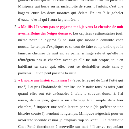
Minipuce qui hurle sur sa maladroite de sœur… Parfois, c’est une
bagarre entre les deux montres qui éclate. En jeu ? le gobelet
d’eau… c’est à qui l’aura la première…
« Maiiiis ! Je veux pas ce pyjama moi, je veux la chemise de nuit
avec la Reine des Neiges dessus »
.
Les caprices vestimentaires (oui,
même pour un pyjama !) ne sont que monnaie courante chez
nous… Le temps d’expliquer et surtout de faire comprendre que la
fameuse chemise de nuit est au panier à linge sale et qu’elle ne
réintégrera pas sa chambre avant qu’elle ne soit propre, tout en
habillant sa sœur qui, elle, veut se déshabiller seule sans y
parvenir… et on peut passer à la suite…
« Encore une histoire, maman ! »
(avec le regard de Chat Potté qui
tue !). J’ai pris l’habitude de leur lire une histoire tous les soirs (sauf
quand elles ont été exécrables à table… souvent donc…). J’ai
réussi, depuis peu, grâce à un affichage tout simple dans leur
chambre, à imposer une seule lecture par soir (de préférence une
histoire courte !). Pendant longtemps, Minipuce négociait pour en
avoir une seconde et moi je craquais trop souvent… La technique
Chat Potté fonctionne à merveille sur moi ! Il arrive cependant