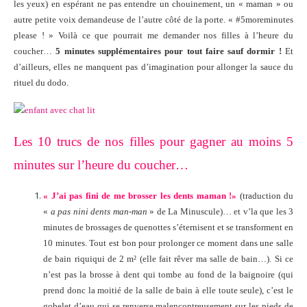
les yeux) en espérant ne pas entendre un chouinement, un « maman » ou
autre petite voix demandeuse de l’autre côté de la porte. « #5moreminutes
please ! » Voilà ce que pourrait me demander nos filles à l’heure du
coucher…
5 minutes supplémentaires pour tout faire sauf dormir !
Et
d’ailleurs, elles ne manquent pas d’imagination pour allonger la sauce du
rituel du dodo.
Les 10 trucs de nos filles pour gagner au moins 5
minutes sur l’heure du coucher…
« J’ai pas fini de me brosser les dents maman !»
(traduction du
«
a pas nini dents man-man
» de La Minuscule)… et v’la que les 3
minutes de brossages de quenottes s’éternisent et se transforment en
10 minutes. Tout est bon pour prolonger ce moment dans une salle
de bain riquiqui de 2 m² (elle fait rêver ma salle de bain…). Si ce
n’est pas la brosse à dent qui tombe au fond de la baignoire (qui
prend donc la moitié de la salle de bain à elle toute seule), c’est le
gobelet d’eau qui se renverse malencontreusement sur les pieds de