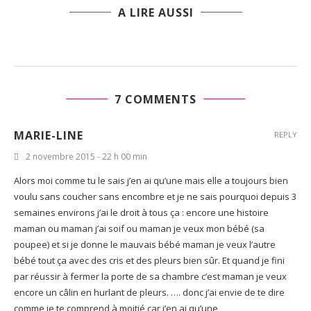
A LIRE AUSSI
7 COMMENTS
MARIE-LINE
REPLY
2 novembre 2015 - 22 h 00 min
Alors moi comme tu le sais j’en ai qu’une mais elle a toujours bien
voulu sans coucher sans encombre et je ne sais pourquoi depuis 3
semaines environs j’ai le droit à tous ça : encore une histoire
maman ou maman j’ai soif ou maman je veux mon bébé (sa
poupee) et si je donne le mauvais bébé maman je veux l’autre
bébé tout ça avec des cris et des pleurs bien sûr. Et quand je fini
par réussir à fermer la porte de sa chambre c’est maman je veux
encore un câlin en hurlant de pleurs. …. donc j’ai envie de te dire
comme je te comprend à moitié car j’en ai qu’une