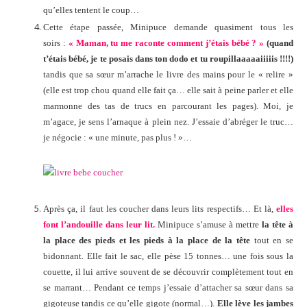
qu’elles tentent le coup…
Cette étape passée, Minipuce demande quasiment tous les
soirs :
« Maman, tu me raconte comment j’étais bébé ? »
(quand
t’étais bébé, je te posais dans ton dodo et tu roupillaaaaaiiiiis !!!!)
tandis que sa sœur m’arrache le livre des mains pour le « relire »
(elle est trop chou quand elle fait ça… elle sait à peine parler et elle
marmonne des tas de trucs en parcourant les pages). Moi, je
m’agace, je sens l’arnaque à plein nez. J’essaie d’abréger le truc…
je négocie : « une minute, pas plus ! »…
Après ça, il faut les coucher dans leurs lits respectifs… Et là,
elles
font l’andouille dans leur lit.
Minipuce s’amuse à mettre
la tête à
la place des pieds et les pieds à la place de la tête
tout en se
bidonnant. Elle fait le sac, elle pèse 15 tonnes… une fois sous la
couette, il lui arrive souvent de se découvrir complètement tout en
se marrant… Pendant ce temps j’essaie d’attacher sa sœur dans sa
gigoteuse tandis ce qu’elle gigote (normal…).
Elle lève les jambes