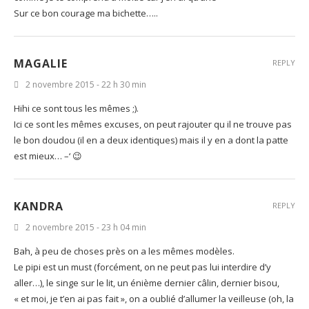
Sur ce bon courage ma bichette…..
MAGALIE
REPLY
2 novembre 2015 - 22 h 30 min
Hihi ce sont tous les mêmes ;).
Ici ce sont les mêmes excuses, on peut rajouter qu il ne trouve pas
le bon doudou (il en a deux identiques) mais il y en a dont la patte
est mieux… –‘ 😉
KANDRA
REPLY
2 novembre 2015 - 23 h 04 min
Bah, à peu de choses près on a les mêmes modèles.
Le pipi est un must (forcément, on ne peut pas lui interdire d’y
aller…), le singe sur le lit, un énième dernier câlin, dernier bisou,
« et moi, je t’en ai pas fait », on a oublié d’allumer la veilleuse (oh, la