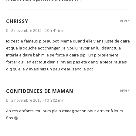
CHRISSY
REPLY
2 novembre 2015 - 23 h 41 min
Ici c’est le fameux pipi au pot. Meme quand elle viens juste de daire
et que la xouche eqt changer. J’ai voulu l’avoir en lui disant tu a
intérêt a daire bah mlle se force a daire pipi, un pipi telement
forcer qu’il en est tout clair, si j’avaiq pas ete danq la’piece j’aurais
diq qu’elle y avais mis un peu d’eau sanq le pot
CONFIDENCES DE MAMAN
REPLY
3 novembre 2015 - 10 h 02 min
Ah ces enfants, toujours plein d’imagination pour arriver à leurs
fins 🙂