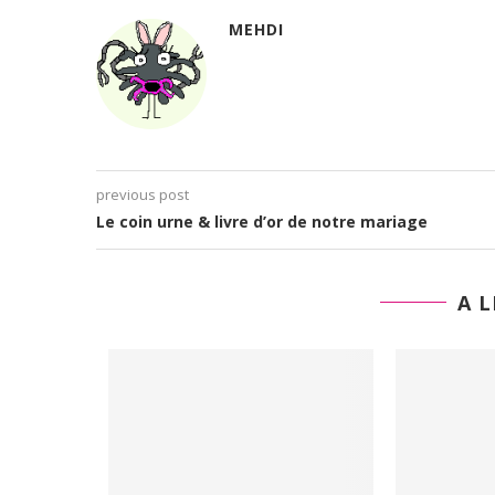
MEHDI
previous post
Le coin urne & livre d’or de notre mariage
A L
Y’a urgence là ??? (17 SG+
17 septembre 2010