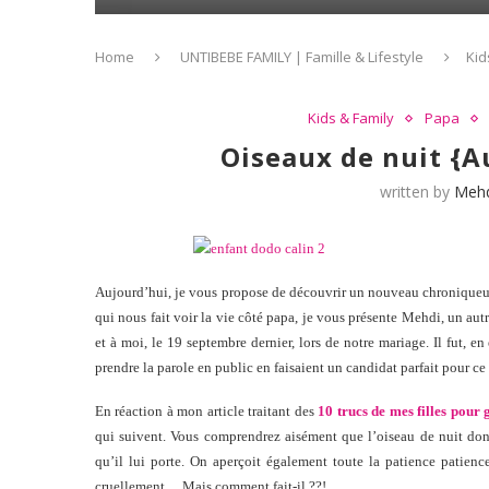
Home
UNTIBEBE FAMILY | Famille & Lifestyle
Kid
Kids & Family
Papa
Oiseaux de nuit {A
written by
Meh
Aujourd’hui, je vous propose de découvrir un nouveau chroniqueur s
qui nous fait voir la vie côté papa, je vous présente Mehdi, un au
et à moi, le 19 septembre dernier, lors de notre mariage. Il fut, en
prendre la parole en public en faisaient un candidat parfait pour ce 
En réaction à mon article traitant des
10 trucs de mes filles pour
qui suivent. Vous comprendrez aisément que l’oiseau de nuit dont
qu’il lui porte. On aperçoit également toute la patience patien
cruellement… Mais comment fait-il ??!