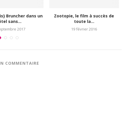
We Love Prema – Edition 2 :
VOUS avez des 
nous...
bientôt concev
15 février 2016
23 décembr
 UN COMMENTAIRE