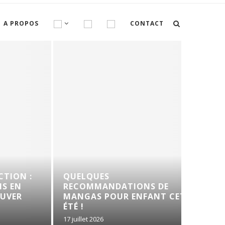
A PROPOS
CONTACT
ON :
QUELQUES
N
RECOMMANDATIONS DE
CONFI
R
MANGAS POUR ENFANT CET
LA GA
ÉTÉ !
17 juillet 2026
26 juin 202