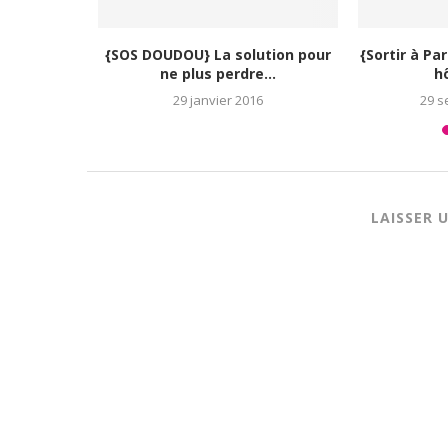
Zootopie, le film à succès de
toute la...
19 février 2016
LAISSER