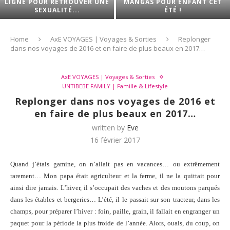
LIGNE POUR RETROUVER UNE
MANGAS POUR ENFANT CET
SEXUALITÉ...
ÉTÉ !
Home
AxE VOYAGES | Voyages & Sorties
Replonger
dans nos voyages de 2016 et en faire de plus beaux en 2017…
AxE VOYAGES | Voyages & Sorties
UNTIBEBE FAMILY | Famille & Lifestyle
Replonger dans nos voyages de 2016 et
en faire de plus beaux en 2017…
written by
Eve
16 février 2017
Quand j’étais gamine, on n’allait pas en vacances… ou extrêmement
rarement… Mon papa était agriculteur et la ferme, il ne la quittait pour
ainsi dire jamais. L’hiver, il s’occupait des vaches et des moutons parqués
dans les étables et bergeries… L’été, il le passait sur son tracteur, dans les
champs, pour préparer l’hiver : foin, paille, grain, il fallait en engranger un
paquet pour la période la plus froide de l’année. Alors, ouais, du coup, on