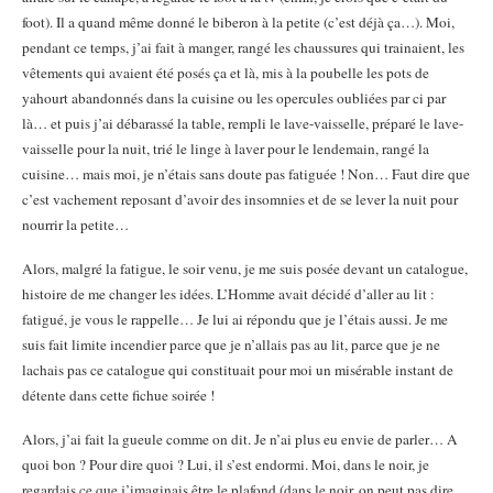
foot). Il a quand même donné le biberon à la petite (c’est déjà ça…). Moi,
pendant ce temps, j’ai fait à manger, rangé les chaussures qui trainaient, les
vêtements qui avaient été posés ça et là, mis à la poubelle les pots de
yahourt abandonnés dans la cuisine ou les opercules oubliées par ci par
là… et puis j’ai débarassé la table, rempli le lave-vaisselle, préparé le lave-
vaisselle pour la nuit, trié le linge à laver pour le lendemain, rangé la
cuisine… mais moi, je n’étais sans doute pas fatiguée ! Non… Faut dire que
c’est vachement reposant d’avoir des insomnies et de se lever la nuit pour
nourrir la petite…
Alors, malgré la fatigue, le soir venu, je me suis posée devant un catalogue,
histoire de me changer les idées. L’Homme avait décidé d’aller au lit :
fatigué, je vous le rappelle… Je lui ai répondu que je l’étais aussi. Je me
suis fait limite incendier parce que je n’allais pas au lit, parce que je ne
lachais pas ce catalogue qui constituait pour moi un misérable instant de
détente dans cette fichue soirée !
Alors, j’ai fait la gueule comme on dit. Je n’ai plus eu envie de parler… A
quoi bon ? Pour dire quoi ? Lui, il s’est endormi. Moi, dans le noir, je
regardais ce que j’imaginais être le plafond (dans le noir, on peut pas dire