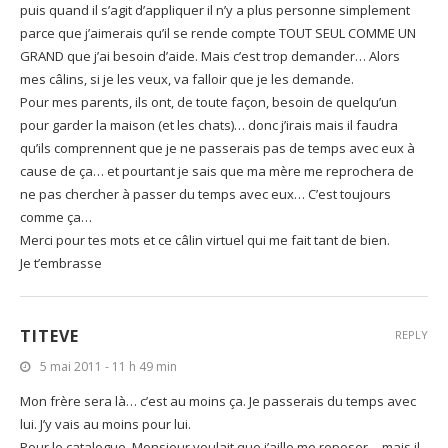
puis quand il s’agit d’appliquer il n’y a plus personne simplement
parce que j’aimerais qu’il se rende compte TOUT SEUL COMME UN
GRAND que j’ai besoin d’aide. Mais c’est trop demander… Alors
mes câlins, si je les veux, va falloir que je les demande.
Pour mes parents, ils ont, de toute façon, besoin de quelqu’un
pour garder la maison (et les chats)… donc j’irais mais il faudra
qu’ils comprennent que je ne passerais pas de temps avec eux à
cause de ça… et pourtant je sais que ma mère me reprochera de
ne pas chercher à passer du temps avec eux… C’est toujours
comme ça…
Merci pour tes mots et ce câlin virtuel qui me fait tant de bien.
Je t’embrasse
TITEVE
REPLY
5 mai 2011 - 11 h 49 min
Mon frère sera là… c’est au moins ça. Je passerais du temps avec
lui. J’y vais au moins pour lui.
Pour le catalogue, Monsieur voulait que j’aille me reposer… mais il