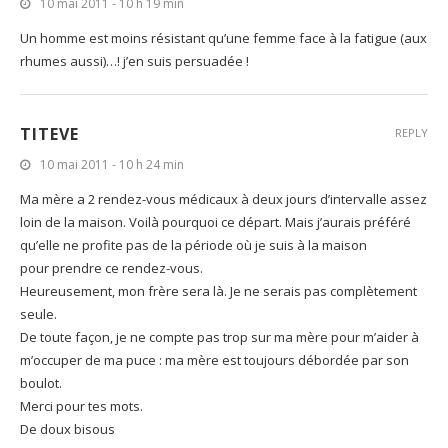
10 mai 2011 - 10 h 19 min
Un homme est moins résistant qu’une femme face à la fatigue (aux
rhumes aussi)…! j’en suis persuadée !
TITEVE
REPLY
10 mai 2011 - 10 h 24 min
Ma mère a 2 rendez-vous médicaux à deux jours d’intervalle assez
loin de la maison. Voilà pourquoi ce départ. Mais j’aurais préféré
qu’elle ne profite pas de la période où je suis à la maison
pour prendre ce rendez-vous.
Heureusement, mon frère sera là. Je ne serais pas complètement
seule.
De toute façon, je ne compte pas trop sur ma mère pour m’aider à
m’occuper de ma puce : ma mère est toujours débordée par son
boulot.
Merci pour tes mots.
De doux bisous