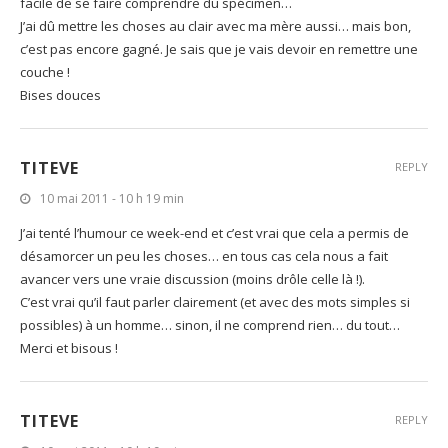
facile de se faire comprendre du spécimen…
J’ai dû mettre les choses au clair avec ma mère aussi… mais bon,
c’est pas encore gagné. Je sais que je vais devoir en remettre une
couche !
Bises douces
TITEVE
REPLY
10 mai 2011 - 10 h 19 min
J’ai tenté l’humour ce week-end et c’est vrai que cela a permis de
désamorcer un peu les choses… en tous cas cela nous a fait
avancer vers une vraie discussion (moins drôle celle là !).
C’est vrai qu’il faut parler clairement (et avec des mots simples si
possibles) à un homme… sinon, il ne comprend rien… du tout…
Merci et bisous !
TITEVE
REPLY