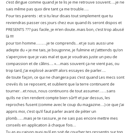
c’est dingue comme quand je te lis je me retrouve souvent…..je ne
sais même pas quoi dire tant ça me trouble…..
Pour tes parents : et si tu leur disais tout simplement que tu
reviendras passer ces jours chez eux quand ils seront dispos et
PRESENTS ??? pas facile, je m’en doute..mais bon, c’est trop abusé
là !!!!
pour ton homme……….je te comprends…et je suis aussi une
adepte du « je me tais, je bougonne, je fulmine et j’atttends qu’on
s’aperçoive que je vais mal et que je voudrais juste un peu de
compassion et de câlins…. »….mais souvent ça ne vient pas, ou
trop tard, j’ai explosé avant!!! alors essayes de parler….
de toute façon, ce qui ne changera pas c’est quand Les mecs sont
crevés ils se reposent, et oublient que la terre continuent de
tourner…et nous, nous continuons de tout assumer…….sans
qu’ils ne s’en rendent compte bien sûr!!! et par dessus, les
reproches fusent (comme avec le coup du magazine….) ce que j’ai
appris moi, c’est qu’il faut parler avant de pèter un
plomb……mais je te rassure, je ne sais pas encore mettre mes
conseils en application à chaque fois…
Tu as eu raison quoi qu’il en soit de coucher tes ressentis sur ton