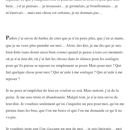
hein…) et je pensais… je ressassais… je gromelais, je bouillonnais… je
m’énervais… mais une chose est certaine, je ne dormais pas…
P
arfois j’ai envie de hurler, de crier que je n’en peux plus, que j’en ai marre,
que je ne veux plus prendre sur moi… Alors, des fois, je me dis que je suis
bien forte (sans doute aussi bien conne) quand je pense à tous ces moments
où je n’ai rien dit, où j’ai fait les choses dans le silence pour les soulager,
pour qu’ils puisse se reposer ou simplement se poser. Mais pour moi ? Qui
fait quelque chose pour moi ? Qui m’aide à me soulager ? Qui m’aide à me
reposer ?
Je ne peux m’empêcher de leur en vouloir ce soir. Mais surtout, j’ai de la
peine. Je me sens triste et abandonnée. Malgré tout, je n’ai rien envie de
leur dire. Je voudrais seulement qu’on s’inquiète un peu pour moi, qu’on me
prenne dans les bras, que l’on me berce et que l’on me demande ce qu’il ne
va pas.
Je voudrais juste que l’on s’occupe un peu de moi… je suis fatiguée… moi