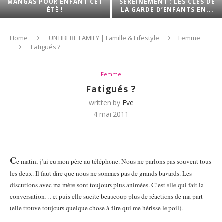
MANGAS POUR ENFANT CET
SEREINEMENT : LES CLÉS DE
ÉTÉ !
LA GARDE D’ENFANTS EN...
Home
UNTIBEBE FAMILY | Famille & Lifestyle
Femme
Fatigués ?
Femme
Fatigués ?
written by
Eve
4 mai 2011
C
e matin, j’ai eu mon père au téléphone. Nous ne parlons pas souvent tous
les deux. Il faut dire que nous ne sommes pas de grands bavards. Les
discutions avec ma mère sont toujours plus animées. C’est elle qui fait la
conversation… et puis elle sucite beaucoup plus de réactions de ma part
(elle trouve toujours quelque chose à dire qui me hérisse le poil).