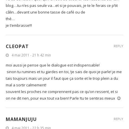
blog….tu n’es pas seule va…et si je pouvais, je te le ferais ce p’tit
câlin…devant une bonne tasse de café ou de
thé…
je t’embrasse!!!
CLEOPAT
REPLY
4 mai 2011 - 21 h 42 min
moi aussi je pense que le dialogue est indispensable!
sinon tu rumines et tu gardes en toi, !je sais de quoi je parle! je me
tais toujours mais un jour il faut que ça sorte et le trop plein a du
mal a sortir calmement!
souvent les proches ne comprennent pas ce qu’on ressent, et si
on ne dit rien, pour eux tout va bien! Parle !tu te sentiras mieux 😉
MAMANJUJU
REPLY
4 mai 2011 - 22 h 35 min