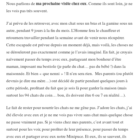
ma prochaine visite chez eux
Nous parlions de
. Comme ils sont loin, je ne
les vois pas très souvent.
J’ai prévu de les retrouver, avec mon chat sous un bras et la gamine sous un
autre, pendant 9 jours à la fin du mois. L’Homme fera le chauffeur et
retournera travailler pendant la semaine avant de venir nous récupérer.
Cette escapade est prévue depuis un moment déjà, mais voilà, les choses ne
se dérouleront pas exactement comme je l’avais imaginé. En fait, je croyais
naïvement passer du temps avec eux, partageant mon bonheur d’être
maman, imposant ma bestiole (je parle du chat… pas du bébé !) dans la
maisonnée. Et bien « que nenni » ! Il n’en sera rien. Mes parents (ou plutôt
devrais-je dire ma mère…) ont décidé de partir pendant quelques jours à
cette période, profitant du fait que je sois là pour garder la maison (mais
surtout les 94 chats du coin… bon, ils doivent être 6 ou 7 en réalité…).
Le fait de rester pour nourrir les chats ne me gêne pas. J’adore les chats, j’ai
été élevée avec eux et je ne me vois pas vivre sans chat mais quelque chose
ne passe vraiment pas. Si je viens chez mes parents, c’est avant tout et
surtout pour les voir, pour profiter de leur présence, pour passer du temps
avec eux et partager avec eux notre Minipuce. Et eux, ils se sauvent, ils