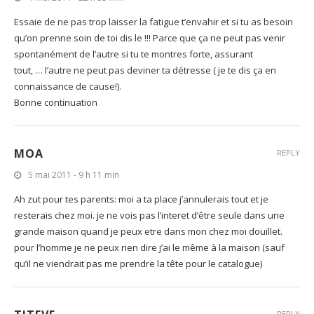
Essaie de ne pas trop laisser la fatigue t’envahir et si tu as besoin
qu’on prenne soin de toi dis le !!! Parce que ça ne peut pas venir
spontanément de l’autre si tu te montres forte, assurant
tout, … l’autre ne peut pas deviner ta détresse ( je te dis ça en
connaissance de cause!).
Bonne continuation
MOA
REPLY
5 mai 2011 - 9 h 11 min
Ah zut pour tes parents: moi a ta place j’annulerais tout et je
resterais chez moi. je ne vois pas l’interet d’être seule dans une
grande maison quand je peux etre dans mon chez moi douillet.
pour l’homme je ne peux rien dire j’ai le même à la maison (sauf
qu’il ne viendrait pas me prendre la tête pour le catalogue)
REPLY