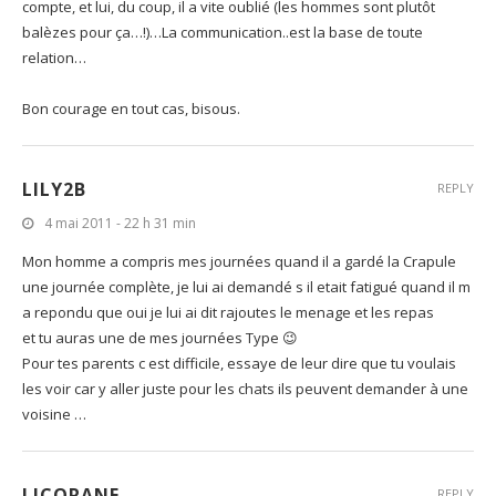
compte, et lui, du coup, il a vite oublié (les hommes sont plutôt
balèzes pour ça…!)…La communication..est la base de toute
relation…
Bon courage en tout cas, bisous.
LILY2B
REPLY
4 mai 2011 - 22 h 31 min
Mon homme a compris mes journées quand il a gardé la Crapule
une journée complète, je lui ai demandé s il etait fatigué quand il m
a repondu que oui je lui ai dit rajoutes le menage et les repas
et tu auras une de mes journées Type 😉
Pour tes parents c est difficile, essaye de leur dire que tu voulais
les voir car y aller juste pour les chats ils peuvent demander à une
voisine …
LICORANE
REPLY