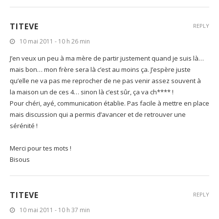
TITEVE
REPLY
10 mai 2011 - 10 h 26 min
J’en veux un peu à ma mère de partir justement quand je suis là…
mais bon… mon frère sera là c’est au moins ça. J’espère juste
qu’elle ne va pas me reprocher de ne pas venir assez souvent à
la maison un de ces 4… sinon là c’est sûr, ça va ch**** !
Pour chéri, ayé, communication établie. Pas facile à mettre en place
mais discussion qui a permis d’avancer et de retrouver une
sérénité !
Merci pour tes mots !
Bisous
TITEVE
REPLY
10 mai 2011 - 10 h 37 min