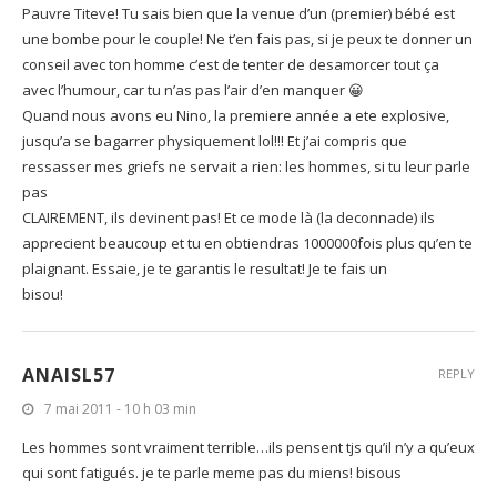
Pauvre Titeve! Tu sais bien que la venue d’un (premier) bébé est
une bombe pour le couple! Ne t’en fais pas, si je peux te donner un
conseil avec ton homme c’est de tenter de desamorcer tout ça
avec l’humour, car tu n’as pas l’air d’en manquer 😀
Quand nous avons eu Nino, la premiere année a ete explosive,
jusqu’a se bagarrer physiquement lol!!! Et j’ai compris que
ressasser mes griefs ne servait a rien: les hommes, si tu leur parle
pas
CLAIREMENT, ils devinent pas! Et ce mode là (la deconnade) ils
apprecient beaucoup et tu en obtiendras 1000000fois plus qu’en te
plaignant. Essaie, je te garantis le resultat! Je te fais un
bisou!
ANAISL57
REPLY
7 mai 2011 - 10 h 03 min
Les hommes sont vraiment terrible…ils pensent tjs qu’il n’y a qu’eux
qui sont fatigués. je te parle meme pas du miens! bisous