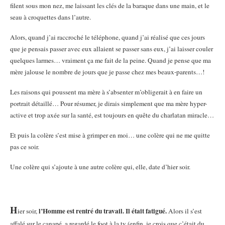
filent sous mon nez, me laissant les clés de la baraque dans une main, et le
seau à croquettes dans l’autre.
Alors, quand j’ai raccroché le téléphone, quand j’ai réalisé que ces jours
que je pensais passer avec eux allaient se passer sans eux, j’ai laisser couler
quelques larmes… vraiment ça me fait de la peine. Quand je pense que ma
mère jalouse le nombre de jours que je passe chez mes beaux-parents…!
Les raisons qui poussent ma mère à s’absenter m’obligerait à en faire un
portrait détaillé… Pour résumer, je dirais simplement que ma mère hyper-
active et trop axée sur la santé, est toujours en quête du charlatan miracle…
Et puis la colère s’est mise à grimper en moi… une colère qui ne me quitte
pas ce soir.
Une colère qui s’ajoute à une autre colère qui, elle, date d’hier soir.
H
l’Homme est rentré du travail. Il était fatigué.
ier soir,
Alors il s’est
affalé sur le canapé, a regardé le foot à la tv (enfin, je crois que c’était du