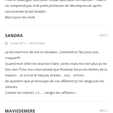
ne comprend pas à tel point j’ai besoin de décompresser après
une journée (trop) remplie…
Merci pour tes mots
SANDRA
REPLY
5 mai 2011 - 14 h 54 min
ça me met hors de moi ta situation. Comment tu fais pour pas
craquer!!!!
Quand mon chéri ne veut rien faire, certes mais moi non plus je ne
fais rien. POur moi c’est normal que l’homme fasse les tâches de la
maison… et si il ne le fait pas et bien… zou… et hors
de question que je m’occupe de ses affaires!! je ne range pas les
siennes.
Comme les mômes « S….. ranges tes affaires »
MAVIEDEMERE
REPLY