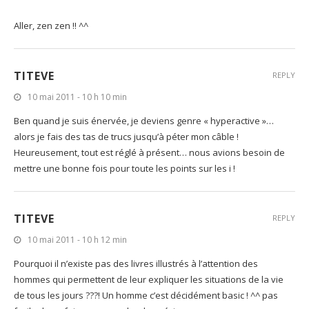
Aller, zen zen !! ^^
TITEVE
REPLY
10 mai 2011 - 10 h 10 min
Ben quand je suis énervée, je deviens genre « hyperactive »…
alors je fais des tas de trucs jusqu’à péter mon câble !
Heureusement, tout est réglé à présent… nous avions besoin de
mettre une bonne fois pour toute les points sur les i !
TITEVE
REPLY
10 mai 2011 - 10 h 12 min
Pourquoi il n’existe pas des livres illustrés à l’attention des
hommes qui permettent de leur expliquer les situations de la vie
de tous les jours ???! Un homme c’est décidément basic ! ^^ pas