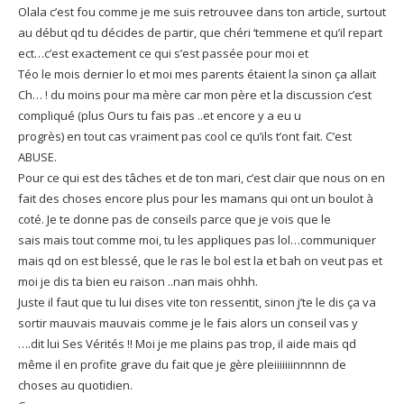
Olala c’est fou comme je me suis retrouvee dans ton article, surtout
au début qd tu décides de partir, que chéri ‘temmene et qu’il repart
ect…c’est exactement ce qui s’est passée pour moi et
Téo le mois dernier lo et moi mes parents étaient la sinon ça allait
Ch… ! du moins pour ma mère car mon père et la discussion c’est
compliqué (plus Ours tu fais pas ..et encore y a eu u
progrès) en tout cas vraiment pas cool ce qu’ils t’ont fait. C’est
ABUSE.
Pour ce qui est des tâches et de ton mari, c’est clair que nous on en
fait des choses encore plus pour les mamans qui ont un boulot à
coté. Je te donne pas de conseils parce que je vois que le
sais mais tout comme moi, tu les appliques pas lol…communiquer
mais qd on est blessé, que le ras le bol est la et bah on veut pas et
moi je dis ta bien eu raison ..nan mais ohhh.
Juste il faut que tu lui dises vite ton ressentit, sinon j’te le dis ça va
sortir mauvais mauvais comme je le fais alors un conseil vas y
….dit lui Ses Vérités !! Moi je me plains pas trop, il aide mais qd
même il en profite grave du fait que je gère pleiiiiiiinnnnn de
choses au quotidien.