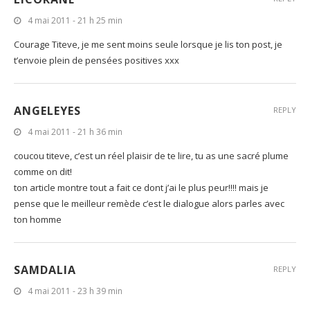
4 mai 2011 - 21 h 25 min
Courage Titeve, je me sent moins seule lorsque je lis ton post, je
t’envoie plein de pensées positives xxx
ANGELEYES
REPLY
4 mai 2011 - 21 h 36 min
coucou titeve, c’est un réel plaisir de te lire, tu as une sacré plume
comme on dit!
ton article montre tout a fait ce dont j’ai le plus peur!!!! mais je
pense que le meilleur remède c’est le dialogue alors parles avec
ton homme
SAMDALIA
REPLY
4 mai 2011 - 23 h 39 min