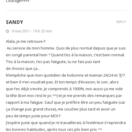
Courage++++
SANDY
REPLY
9 mai 2011 - 19 h 25 min
Alala, je me retrouve !!
Au service de mon homme. Quoi de plus normal depuis que je suis
en congé parental hein ? Quand t’es à la maison, c’est bien normal.
T’es à la maison, t’es pas fatiguée, tu ne fais pas tant
de choses que ça…
N’empêche que mon quotidien de bobonne et maman 24/24 et 7J/7
et bien il n’en voudrait pas. Et ton temps d’évasion, le soir, alors
que t’es déjà crevée. Je comprends à 1000%, moi aussi ça me vide
la tête (bon moi c’est le pc ^^) et je me prends des remarques par
rapport à ma fatigue. Sauf que je préfère être un peu fatiguée (car
ça change pas grand chose), me coucher plus tard et avoir un
peu de temps juste pour MOI !!
J’espère juste que quand je re travaillerais à l’extérieur il reprendra
les bonnes habitudes, après tous ces plis bien pris ^^