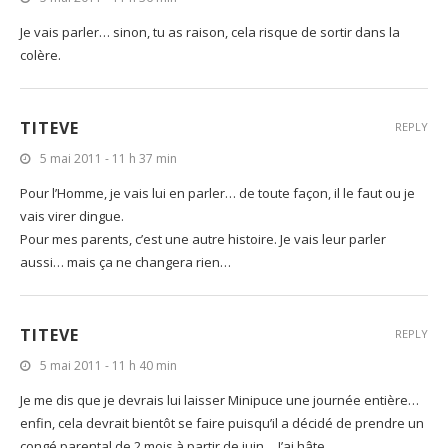
Je vais parler… sinon, tu as raison, cela risque de sortir dans la
colère.
TITEVE
REPLY
5 mai 2011 - 11 h 37 min
Pour l’Homme, je vais lui en parler… de toute façon, il le faut ou je
vais virer dingue.
Pour mes parents, c’est une autre histoire. Je vais leur parler
aussi… mais ça ne changera rien…
TITEVE
REPLY
5 mai 2011 - 11 h 40 min
Je me dis que je devrais lui laisser Minipuce une journée entière…
enfin, cela devrait bientôt se faire puisqu’il a décidé de prendre un
congé parental de 2 mois à partir de juin… J’ai hâte