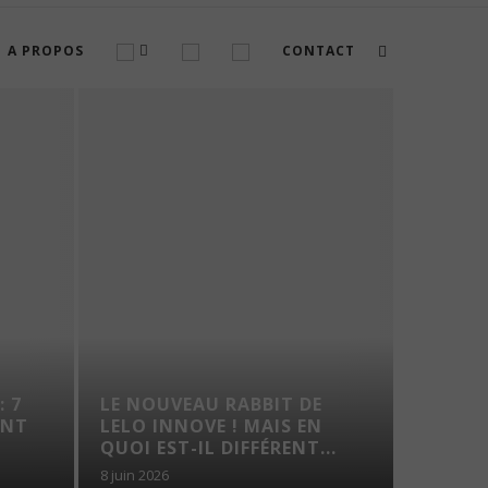
A PROPOS
CONTACT
: 7
LE NOUVEAU RABBIT DE
VOYAG
ENT
LELO INNOVE ! MAIS EN
TROUS
QUOI EST-IL DIFFÉRENT...
8 juin 2026
7 août 202