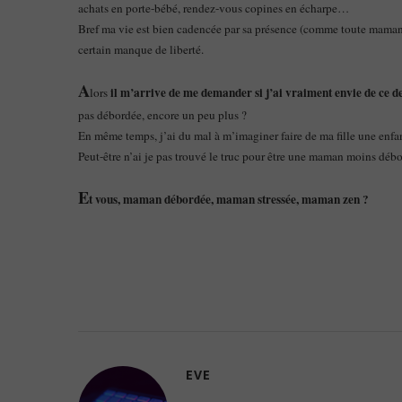
achats en porte-bébé, rendez-vous copines en écharpe…
Bref ma vie est bien cadencée par sa présence (comme toute maman). J
certain manque de liberté.
A
il m’arrive de me demander si j’ai vraiment envie de ce 
lors
pas débordée, encore un peu plus ?
En même temps, j’ai du mal à m’imaginer faire de ma fille une en
Peut-être n’ai je pas trouvé le truc pour être une maman moins déb
E
t vous, maman débordée, maman stressée, maman zen ?
EVE