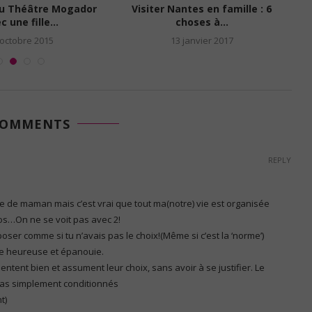
au Théâtre Mogador
Visiter Nantes en famille : 6
c une fille...
choses à...
 octobre 2015
13 janvier 2017
COMMENTS
REPLY
e de maman mais c’est vrai que tout ma(notre) vie est organisée
pos…On ne se voit pas avec 2!
poser comme si tu n’avais pas le choix!(Même si c’est la ‘norme’)
que heureuse et épanouie.
entent bien et assument leur choix, sans avoir à se justifier. Le
 pas simplement conditionnés
t)