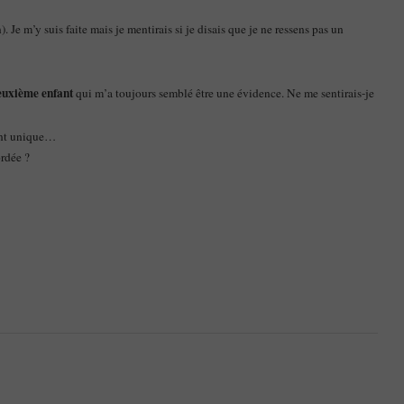
e m’y suis faite mais je mentirais si je disais que je ne ressens pas un
deuxième enfant
qui m’a toujours semblé être une évidence. Ne me sentirais-je
fant unique…
ordée ?