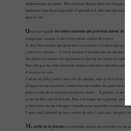
malheureuses secondes. Mon cerveau flanche face à la fatigue qui 
maintenir mon foyer à peu près d’aplomb et à subvenir aux nombreux
dans la vie.
Q
les autres mamans qui gravitent autour de moi
uand je regarde
compliqué, comme si élever un enfant coulait de source.
Je dois bien avouer que pour moi ce n’est pas si évident que ça. Pen
j’arrive à y résister… C’est le résultat d’un long travail sur moi…
Ses pleurs nocturnes ont également le don de me tendre les nerfs.
Son côté pot de colle tellement mignon tellement adorable mais tel
d’évasion en solo.
J’adore ma fille, j’adore mon rôle de maman, mais je dois bien dire q
d’organiser mes journées comme bon me semble (les jours de congés
pouce avant de m’octroyer une grosse sieste… À présent, je me lave vi
avant de filer sous la douche. Puis si le temps me le permet, je file
je dois sortir de ma léthargie virtuelle pour rejoindre la cuisine p
l’après-midi dépend du bon vouloir de miss Lalala qui, fatiguée ou 
M
sortie de la journée
a
est planifiée autour des activités (ou de l