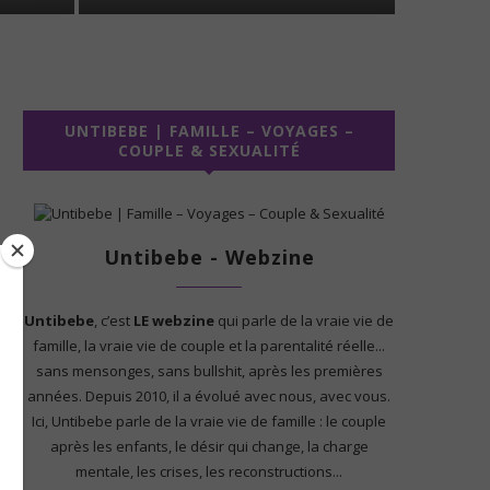
UNTIBEBE | FAMILLE – VOYAGES –
COUPLE & SEXUALITÉ
Untibebe - Webzine
Untibebe
, c’est
LE webzine
qui parle de la vraie vie de
famille, la vraie vie de couple et la parentalité réelle...
sans mensonges, sans bullshit, après les premières
années. Depuis 2010, il a évolué avec nous, avec vous.
Ici, Untibebe parle de la vraie vie de famille : le couple
après les enfants, le désir qui change, la charge
mentale, les crises, les reconstructions...