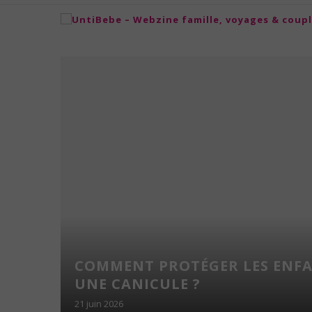
NS
COMMENT PROTÉGER LES ENF
NFANTS
UNE CANICULE ?
21 juin 2026