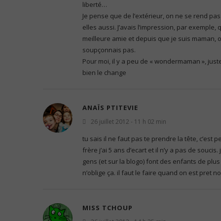
liberté…
Je pense que de l’extérieur, on ne se rend p
elles aussi. J’avais l’impression, par exemple, 
meilleure amie et depuis que je suis maman, o
soupçonnais pas.
Pour moi, il y a peu de « wondermaman », ju
bien le change
ANAÏS PTITEVIE
26 juillet 2012 - 11 h 02 min
tu sais il ne faut pas te prendre la tête, c’es
frère j’ai 5 ans d’ecart et il n’y a pas de soucis.
gens (et sur la blogo) font des enfants de plu
n’oblige ça. il faut le faire quand on est pret 
MISS TCHOUP