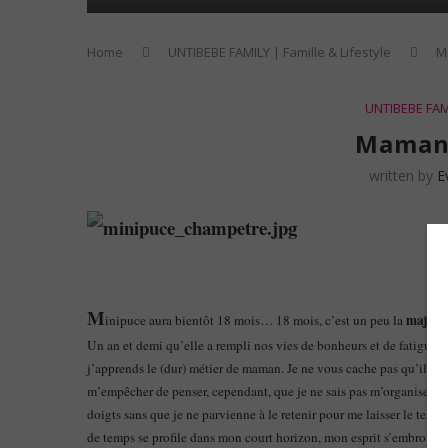
Home
UNTIBEBE FAMILY | Famille & Lifestyle
M
UNTIBEBE FAMI
Maman 
written by
E
M
majorit
inipuce aura bientôt 18 mois… 18 mois, c’est un peu la
Un an et demi qu’elle a rempli nos vies de bonheurs et de fatigue,
j’apprends le (dur) métier de maman. Je ne vous cache pas qu’il m’a
m’empêcher de penser, cependant, que je ne sais pas m’organiser. Je
doigts sans que je ne parvienne à le retenir pour me laisser le temps
de temps se profile dans mon court horizon, mon esprit s’embrouill