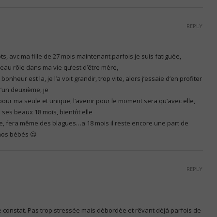
REPLY
s, avc ma fille de 27 mois maintenant.parfois je suis fatiguée,
au rôle dans ma vie qu’est d’être mère,
nheur est la, je l’a voit grandir, trop vite, alors j’essaie d’en profiter
d’un deuxième, je
our ma seule et unique, l’avenir pour le moment sera qu’avec elle,
 ses beaux 18 mois, bientôt elle
ne, fera même des blagues…a 18 mois il reste encore une part de
 nos bébés 😉
REPLY
e constat. Pas trop stressée mais débordée et rêvant déjà parfois de