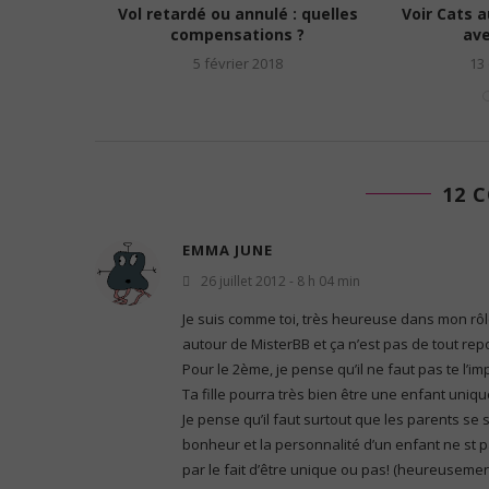
nces de
Vol retardé ou annulé : quelles
Voir Cats 
 un...
compensations ?
ave
15
5 février 2018
13
12 
EMMA JUNE
26 juillet 2012 - 8 h 04 min
Je suis comme toi, très heureuse dans mon rôl
autour de MisterBB et ça n’est pas de tout re
Pour le 2ème, je pense qu’il ne faut pas te l’im
Ta fille pourra très bien être une enfant uni
Je pense qu’il faut surtout que les parents se s
bonheur et la personnalité d’un enfant ne st
par le fait d’être unique ou pas! (heureusemen