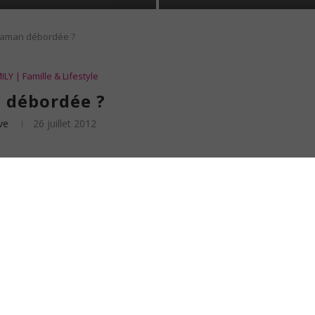
aman débordée ?
LY | Famille & Lifestyle
débordée ?
ve
26 juillet 2012
é des bébés, le passage de l’âge du tout petit à l’enfance
, non ?
 d’agacement parfois et de merveilleux souvenirs. Un an et demi que
rrive de pester contre ma vie que je trouve désormais trop chargée. Je ne peux
 me sens toujours dépassée et débordée, comme si le temps filait entre mes
 de faire le milliards de choses qui grouillent dans ma tête. Et, quand un peu
e et semble effacer le disque dur de mes pensées en l’espace de quelques