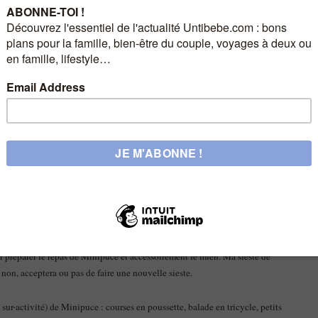
m’a envahit sans que je ne m’en rende réellement compte, trop occupée à
 besoins d’une petite fille de presque 18 mois qui sait déjà ce qu’elle veut
, elle semble presque zen
… Comme si leur besogne de maman n’avait rien de
dant longtemps j’ai angoissé à entendre les pleurs de ma fille. À présent
lement présent a tendance à m’étouffer, me permettant ainsi de faire des rêves
ue je me sens parfois en manque de liberté. S’en est bien fini la possibilité
 bien évidemment), à trainasser des heures devant mon Pc, manger sur le
te fait avant de prendre mon petit dej’, j’attends que la petite fasse sa sieste
 sur mon Pc… Plus le temps de trainer, je vais à l’essentiel. Au bout d’un temps
our préparer le repas de Minipuce et accessoirement le mien. Ma sieste de
non, acceptera ou pas de faire une nouvelle sieste.
a sur-activité) de Minipuce : courses en poussette, balade en tricycle, petits