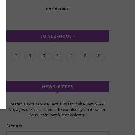
EN SAVOIR+
SUIVEZ-NOUS !
NEWSLETTER
Restez au courant de l'actualité Untibebe Family, AxE
Voyages et Passionnément Sexualité by Untibebe en
vous inscrivant à la newsletter !
Prénom