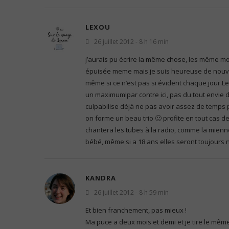
LEXOU
26 juillet 2012 - 8 h 16 min
j’aurais pu écrire la même chose, les même mot
épuisée meme mais je suis heureuse de nouve
même si ce n’est pas si évident chaque jour.Le bo
un maximum!par contre ici, pas du tout envie 
culpabilise déjà ne pas avoir assez de temps p
on forme un beau trio 🙂 profite en tout cas de
chantera les tubes à la radio, comme la mien
bébé, même si a 18 ans elles seront toujours
KANDRA
26 juillet 2012 - 8 h 59 min
Et bien franchement, pas mieux !
Ma puce a deux mois et demi et je tire le mêm