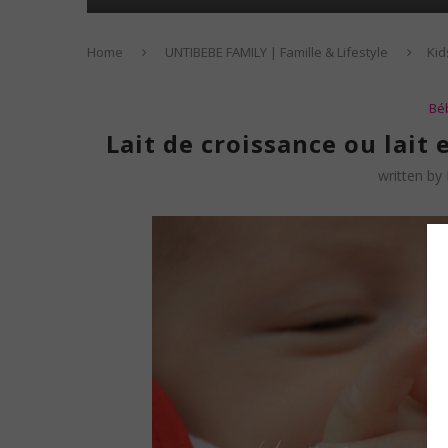
Home
UNTIBEBE FAMILY | Famille & Lifestyle
Kid
Bé
Lait de croissance ou lait 
written by