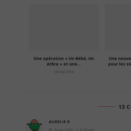
s est-elle
Une opération « Un Bébé, Un
Une nouve
s...
Arbre » et une...
pour les si
2
14 mai 2014
13 
AURELIE R
8 juin 2016 - 11 h 39 min