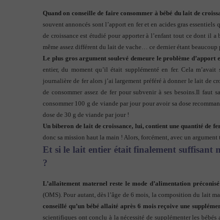
Quand on conseille de faire consommer à bébé du lait de croissa
souvent annoncés sont l’apport en fer et en acides gras essentiels qu
de croissance est étudié pour apporter à l’enfant tout ce dont il a
même assez différent du lait de vache… ce dernier étant beaucoup p
Le plus gros argument soulevé demeure le problème d’apport e
entier, du moment qu’il était supplémenté en fer. Cela m’avait
journalière de fer alors j’ai largement préféré à donner le lait de c
de consommer assez de fer pour subvenir à ses besoins.Il faut sa
consommer 100 g de viande par jour pour avoir sa dose recomman
dose de 30 g de viande par jour !
Un biberon de lait de croissance, lui, contient une quantité de fe
donc sa mission haut la main ! Alors, forcément, avec un argument tel
Et si le lait entier était finalement suffisan
?
L’allaitement maternel reste le mode d’alimentation préconisé
(OMS). Pour autant, dès l’âge de 6 mois, la composition du lait mat
conseillé qu’un bébé allaité après 6 mois reçoive une suppléme
scientifiques ont conclu à la nécessité de supplémenter les bébés ay