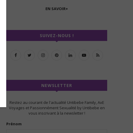
EN SAVOIR+
SUIVEZ-NOUS !
NEWSLETTER
Restez au courant de l'actualité Untibebe Family, AxE
Voyages et Passionnément Sexualité by Untibebe en
vous inscrivant à la newsletter !
Prénom