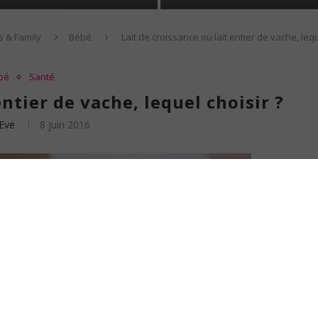
s & Family
Bébé
Lait de croissance ou lait entier de vache, lequ
bé
Santé
entier de vache, lequel choisir ?
Eve
8 juin 2016