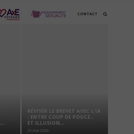
CONTACT
E
RÉVISER LE BREVET AVEC L’IA
AMÉNA
N
: ENTRE COUP DE POUCE…
CONSE
..
ET ILLUSION...
25 mai 2026
4 août 202