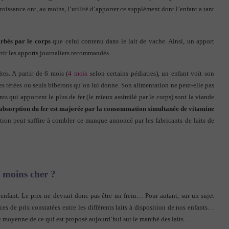
roissance ont, au moins, l’utilité d’apporter ce supplément dont l’enfant a tant
orbés par le corps
que celui contenu dans le lait de vache. Ainsi, un apport
vrir les apports journaliers recommandés.
res. A partir de 6 mois (
4 mois
selon certains pédiatres), un enfant voit son
es tétées ou seuls biberons qu’on lui donne. Son alimentation ne peut-elle pas
ts qui apportent le plus de fer (le mieux assimilé par le corps) sont la viande
absorption du fer est majorée par la consommation simultanée de vitamine
ation peut suffire à combler ce manque annoncé par les fabricants de laits de
le moins cher ?
enfant. Le prix ne devrait donc pas être un frein… Pour autant, sur un sujet
es de prix constatées entre les différents laits à disposition de nos enfants…
e moyenne de ce qui est proposé aujourd’hui sur le marché des laits…