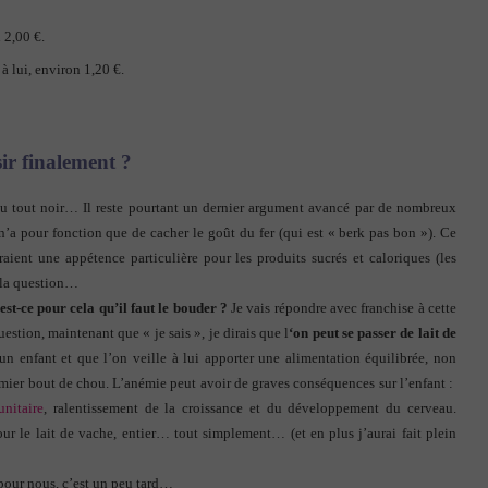
 2,00 €.
 à lui, environ 1,20 €.
sir finalement ?
c ou tout noir… Il reste pourtant un dernier argument avancé par de nombreux
 n’a pour fonction que de cacher le goût du fer (qui est « berk pas bon »). Ce
ient une appétence particulière pour les produits sucrés et caloriques (les
e la question…
est-ce pour cela qu’il faut le bouder ?
Je vais répondre avec franchise à cette
estion, maintenant que « je sais », je dirais que l
‘on peut se passer de lait de
n enfant et que l’on veille à lui apporter une alimentation équilibrée, non
némier bout de chou. L’anémie peut avoir de graves conséquences sur l’enfant :
nitaire
, ralentissement de la croissance et du développement du cerveau.
pour le lait de vache, entier… tout simplement… (et en plus j’aurai fait plein
, pour nous, c’est un peu tard…