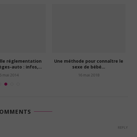
lle réglementation
Une méthode pour connaître le
èges-auto : infos,...
sexe de bébé...
6 mai 2014
16 mai 2018
COMMENTS
REPLY