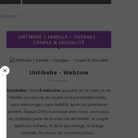
el choisir ?
UNTIBEBE | FAMILLE – VOYAGES –
COUPLE & SEXUALITÉ
Untibebe - Webzine
Untibebe
, c’est
LE webzine
qui parle de la vraie vie de
famille, la vraie vie de couple et la parentalité réelle...
sans mensonges, sans bullshit, après les premières
années. Depuis 2010, il a évolué avec nous, avec vous.
Ici, Untibebe parle de la vraie vie de famille : le couple
après les enfants, le désir qui change, la charge
mentale, les crises, les reconstructions...