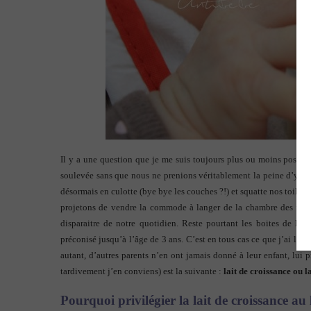
Il y a une question que je me suis toujours plus ou moins posée
soulevée sans que nous ne prenions véritablement la peine d’y tro
désormais en culotte (bye bye les couches ?!) et squatte nos toilett
projetons de vendre la commode à langer de la chambre des fille
disparaitre de notre quotidien. Reste pourtant les boites de lait
préconisé jusqu’à l’âge de 3 ans. C’est en tous cas ce que j’ai lu p
autant, d’autres parents n’en ont jamais donné à leur enfant, lui 
tardivement j’en conviens) est la suivante :
lait de croissance ou la
Pourquoi privilégier la lait de croissance a