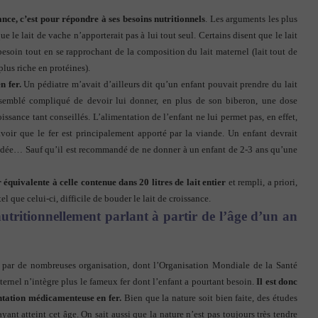
nce, c’est pour répondre à ses besoins nutritionnels
. Les arguments les plus
e le lait de vache n’apporterait pas à lui tout seul. Certains disent que le lait
 besoin tout en se rapprochant de la composition du lait maternel (lait tout de
lus riche en protéines).
n fer.
Un pédiatre m’avait d’ailleurs dit qu’un enfant pouvait prendre du lait
 semblé compliqué de devoir lui donner, en plus de son biberon, une dose
roissance tant conseillés. L’alimentation de l’enfant ne lui permet pas, en effet,
voir que le fer est principalement apporté par la viande. Un enfant devrait
dée… Sauf qu’il est recommandé de ne donner à un enfant de 2-3 ans qu’une
r équivalente à celle contenue dans 20 litres de lait entier
et rempli, a priori,
 que celui-ci, difficile de bouder le lait de croissance.
t nutritionnellement parlant à partir de l’âge d’un an
par de nombreuses organisation, dont l’Organisation Mondiale de la Santé
ernel n’intègre plus le fameux fer dont l’enfant a pourtant besoin.
Il est donc
ntation médicamenteuse en fer.
Bien que la nature soit bien faite, des études
ant atteint cet âge. On sait aussi que la nature n’est pas toujours très tendre