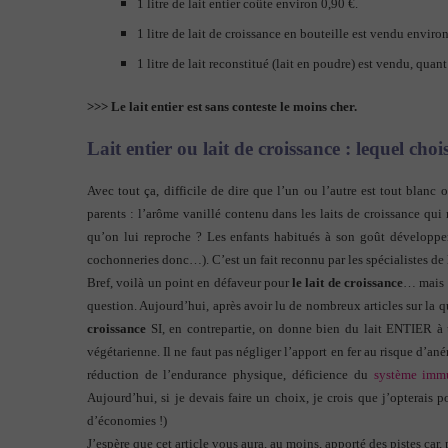
1 litre de lait entier coûte environ 0,90 €.
1 litre de lait de croissance en bouteille est vendu environ
1 litre de lait reconstitué (lait en poudre) est vendu, quant
>>> Le lait entier est sans conteste le moins cher.
Lait entier ou lait de croissance : lequel choi
Avec tout ça, difficile de dire que l’un ou l’autre est tout blan
parents : l’arôme vanillé contenu dans les laits de croissance qui
qu’on lui reproche ? Les enfants habitués à son goût développera
cochonneries donc…). C’est un fait reconnu par les spécialistes d
Bref, voilà un point en défaveur pour
le lait de croissance
… mais
question. Aujourd’hui, après avoir lu de nombreux articles sur la qu
croissance
SI, en contrepartie, on donne bien du lait ENTIER à u
végétarienne. Il ne faut pas négliger l’apport en fer au risque d’a
réduction de l’endurance physique, déficience du
système immu
Aujourd’hui, si je devais faire un choix, je crois que j’opterais 
d’économies !)
J’espère que cet article vous aura, au moins, apporté des pistes car