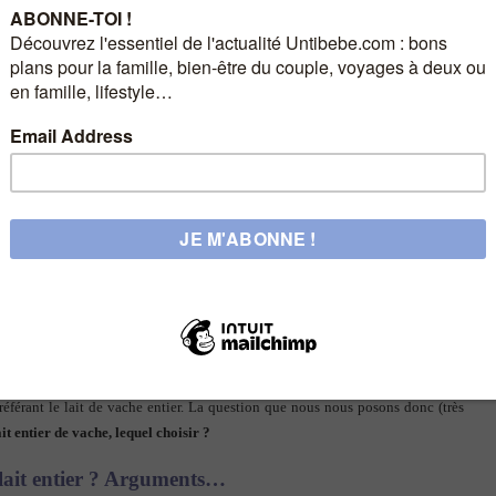
 depuis que je suis maman. Cette question, mon homme l’a d’ailleurs souvent
uver une réponse. Aujourd’hui, Léna devient une grande fille. Elle se balade
es dès que le besoin se fait sentir. Nous venons de vendre notre poussette, nous
s et notre poubelle à couches. Bref, toute trace de vie de bébé commence à
 de croissance qui trônent encore dans la cuisine. Ce lait de croissance est
ar ci par là. C’est ce que le pédiatre de la PMI nous a indiqué également. Pour
préférant le lait de vache entier. La question que nous nous posons donc (très
it entier de vache, lequel choisir ?
u lait entier ? Arguments…