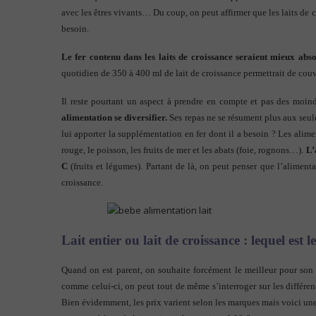
avec les êtres vivants… Du coup, on peut affirmer que les laits de c
besoin.
Le fer contenu dans les laits de croissance seraient mieux abs
quotidien de 350 à 400 ml de lait de croissance permettrait de cou
Il reste pourtant un aspect à prendre en compte et pas des moind
alimentation se diversifier.
Ses repas ne se résument plus aux seul
lui apporter la supplémentation en fer dont il a besoin ? Les alimen
rouge, le poisson, les fruits de mer et les abats (foie, rognons…).
L’
C
(fruits et légumes). Partant de là, on peut penser que l’aliment
croissance.
Lait entier ou lait de croissance : lequel est 
Quand on est parent, on souhaite forcément le meilleur pour son 
comme celui-ci, on peut tout de même s’interroger sur les différenc
Bien évidemment, les prix varient selon les marques mais voici un