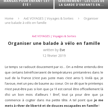
MANGAS POUR ENFANT CET
SEREINEMENT : LES CLÉS DE
ÉTÉ !
LA GARDE D’ENFANTS EN...
Home
AxE VOYAGES | Voyages & Sorties
Organiser
une balade à vélo en famille
AxE VOYAGES | Voyages & Sorties
Organiser une balade à vélo en famille
written by
Eve
12 février 2019
Le temps se radoucit doucement par ici… On a même entendu dire
que certains bénéficieraient de températures printanières dans le
sud de la France (c’est pas juste mais c’est ainsi !). Voilà qui, je
l’avoue, met un peu de baume au coeur. On se dit que le printemps
n’est peut-être pas si loin que ça ! Il est censé être officiellement là
d’ici un bon mois d’ailleurs ! Bref, tout ça pour dire que ça
commence à cogiter dans ma petite tête. A tel point que
je me
mets à rêver de liberté et de douces escapades en famille
!