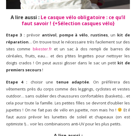
A lire aussi :
Le casque vélo obligatoire : ce qu’il
faut savoir ! {+Sélection casques vélo}
Etape 3 :
prévoir
antivol
,
pompe à vélo
,
rustines
, un
kit de
réparation
… On trouve tout le nécessaire très facilement sur des
sites comme
bikester.fr
et un sac à dos rempli de barres de
céréales, fruits, eau… et des p’tites lingettes pour nettoyer les
doigts crados ! On peut aussi glisser dans le sac un petit
kit de
premiers secours
!
Etape 4 :
choisir une
tenue adaptée
. On préférera des
vêtements près du corps comme des leggings, cyclistes et vestes
outdoor… sans oublier des chaussures confortables (baskets)… et
cela pour toute la famille. Les petites filles se devront d’oublier les
jupettes ! On ne fait pas de vélo en jupette, non mais ho !
Et il
faut aussi prévoir les lunettes de soleil et chapeaux (on est
optimiste !)… voir les combinaisons anti-UV pour les plus petits.
A lire aussi :