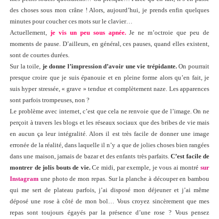
des choses sous mon crâne ! Alors, aujourd’hui, je prends enfin quelques
minutes pour coucher ces mots sur le clavier…
Actuellement,
je vis un peu sous apnée.
Je ne m’octroie que peu de
moments de pause. D’ailleurs, en général, ces pauses, quand elles existent,
sont de courtes durées.
Sur la toile,
je donne l’impression d’avoir une vie trépidante.
On pourrait
presque croire que je suis épanouie et en pleine forme alors qu’en fait, je
suis hyper stressée, « grave » tendue et complètement naze. Les apparences
sont parfois trompeuses, non ?
Le problème avec internet, c’est que cela ne renvoie que de l’image. On ne
perçoit à travers les blogs et les réseaux sociaux que des bribes de vie mais
en aucun ça leur intégralité. Alors il est très facile de donner une image
erronée de la réalité, dans laquelle il n’y a que de jolies choses bien rangées
dans une maison, jamais de bazar et des enfants très parfaits.
C’est facile de
montrer de jolis bouts de vie.
Ce midi, par exemple, je vous ai montré
sur
Instagram
une photo de mon repas. Sur la planche à découper en bambou
qui me sert de plateau parfois, j’ai disposé mon déjeuner et j’ai même
déposé une rose à côté de mon bol… Vous croyez sincèrement que mes
repas sont toujours égayés par la présence d’une rose ? Vous pensez