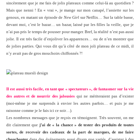
sincèrement que je me fais de jolis plateaux comme celui-là au quotidien ?
Mais que nenni ! En « vrai », je mange sur mon canapé, l’assiette sur les
genoux, en matant un épisode de
New Girl
sur Netflix… Sur la table basse,
devant moi, c’est le bazar… un bazar, laissé par les filles la veille, que je
n’ai pas pris le temps de pousser pour manger. Bref, la réalité n’est pas aussi
jolie. Il est très facile d’enjoliver les apparences… ou de n’en montrer que
de jolies parties. Qui vous dit qu’à côté de mon joli plateau de ce midi, il
n’y avait pas de gros mouchoirs chiffonnés ?!
Il est aussi très facile, en tant que « spectateurs », de fantasmer sur la vie
des autres et de nourrir des jalousies
qui ne mériteraient pas d’exister
(moi-même je me surprends à envier les autres parfois… et puis je me
raisonne comme je le fais ici ce soir…).
Les nombreux messages que je reçois en témoignent. Très souvent, on me
dit clairement que
j’ai de « la chance » de tester des produits de toutes
sortes, de recevoir des cadeaux de la part de marques, de me faire
chouchouter
dans des événements aussi divers que variés, d’assister à des