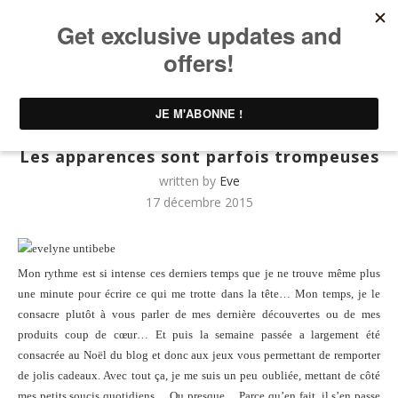
Home
UNTIBEBE FAMILY | Famille & Lifestyle
Femme
Les apparences sont parfois trompeuses
Femme
Humeurs
UNTIBEBE FAMILY | Famille & Lifestyle
Les apparences sont parfois trompeuses
written by
Eve
17 décembre 2015
Mon rythme est si intense ces derniers temps que je ne trouve même plus
une minute pour écrire ce qui me trotte dans la tête… Mon temps, je le
consacre plutôt à vous parler de mes dernière découvertes ou de mes
produits coup de cœur… Et puis la semaine passée a largement été
consacrée au Noël du blog et donc aux jeux vous permettant de remporter
de jolis cadeaux. Avec tout ça, je me suis un peu oubliée, mettant de côté
mes petits soucis quotidiens… Ou presque… Parce qu’en fait, il s’en passe