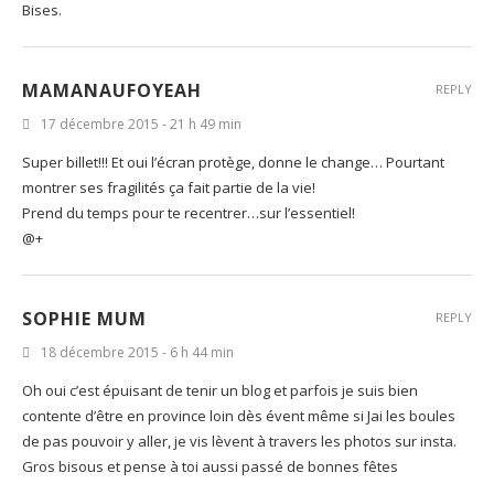
Bises.
MAMANAUFOYEAH
REPLY
17 décembre 2015 - 21 h 49 min
Super billet!!! Et oui l’écran protège, donne le change… Pourtant
montrer ses fragilités ça fait partie de la vie!
Prend du temps pour te recentrer…sur l’essentiel!
@+
SOPHIE MUM
REPLY
18 décembre 2015 - 6 h 44 min
Oh oui c’est épuisant de tenir un blog et parfois je suis bien
contente d’être en province loin dès évent même si Jai les boules
de pas pouvoir y aller, je vis lèvent à travers les photos sur insta.
Gros bisous et pense à toi aussi passé de bonnes fêtes