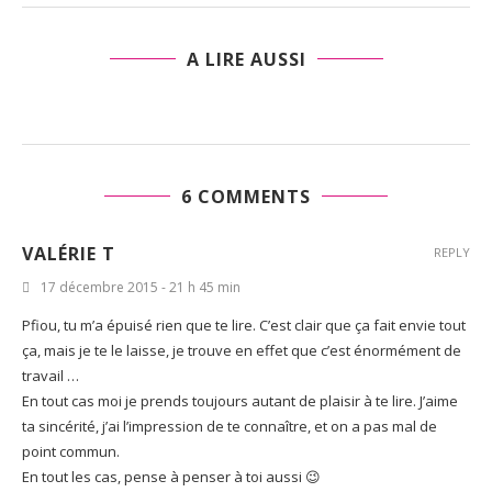
A LIRE AUSSI
6 COMMENTS
VALÉRIE T
REPLY
17 décembre 2015 - 21 h 45 min
Pfiou, tu m’a épuisé rien que te lire. C’est clair que ça fait envie tout
ça, mais je te le laisse, je trouve en effet que c’est énormément de
travail …
En tout cas moi je prends toujours autant de plaisir à te lire. J’aime
ta sincérité, j’ai l’impression de te connaître, et on a pas mal de
point commun.
En tout les cas, pense à penser à toi aussi 😉