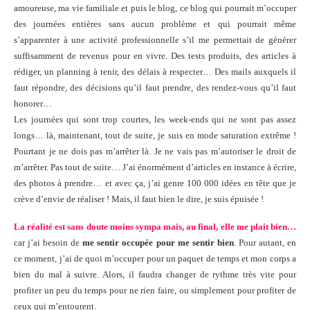
amoureuse, ma vie familiale et puis le blog, ce blog qui pourrait m’occuper
des journées entières sans aucun problème et qui pourrait même
s’apparenter à une activité professionnelle s’il me permettait de générer
suffisamment de revenus pour en vivre. Des tests produits, des articles à
rédiger, un planning à tenir, des délais à respecter… Des mails auxquels il
faut répondre, des décisions qu’il faut prendre, des rendez-vous qu’il faut
honorer…
Les journées qui sont trop courtes, les week-ends qui ne sont pas assez
longs… là, maintenant, tout de suite, je suis en mode saturation extrême !
Pourtant je ne dois pas m’arrêter là. Je ne vais pas m’autoriser le droit de
m’arrêter. Pas tout de suite… J’ai énormément d’articles en instance à écrire,
des photos à prendre… et avec ça, j’ai genre 100 000 idées en tête que je
crève d’envie de réaliser !
Mais, il faut bien le dire, je suis épuisée !
La réalité est sans doute moins sympa mais, au final, elle me plait bien…
car j’ai besoin de
me sentir occupée pour me sentir bien
. Pour autant, en
ce moment, j’ai de quoi m’occuper pour un paquet de temps et mon corps a
bien du mal à suivre. Alors, il faudra changer de rythme très vite pour
profiter un peu du temps pour ne rien faire, ou simplement pour profiter de
ceux qui m’entourent.