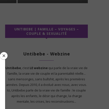
UNTIBEBE | FAMILLE – VOYAGES –
COUPLE & SEXUALITÉ
Untibebe - Webzine
Untibebe
, c’est
LE webzine
qui parle de la vraie vie de
famille, la vraie vie de couple et la parentalité réelle...
sans mensonges, sans bullshit, après les premières
années. Depuis 2010, il a évolué avec nous, avec vous.
Ici, Untibebe parle de la vraie vie de famille : le couple
après les enfants, le désir qui change, la charge
mentale, les crises, les reconstructions...