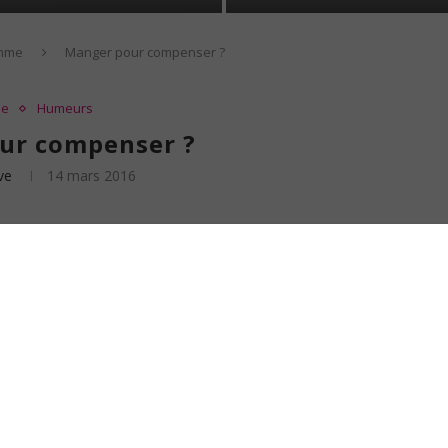
mme
Manger pour compenser ?
me
Humeurs
ur compenser ?
ve
14 mars 2016
 (on peut vraiment parler de bouffe pour le coup et pas de « nourriture »). Sans
 qui apparaissent à certaines périodes de ma vie. Je me mets alors à
manger
idi que j’ai vécue comme un traumatisme.
J’étais à Lyon pour
terriblement. A l’époque (c’est pas si vieux, c’était il y a 6 ans), j’étais très
ice. Avec ça, je suivais une formation qui ne me plaisait pas… Il y avait même
détestais littéralement (que je déteste toujours d’ailleurs).