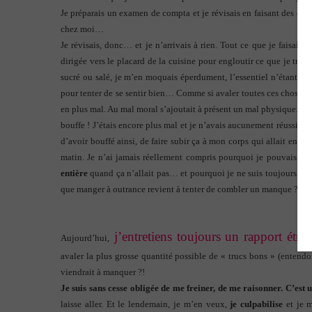
Je préparais un examen de compta et je révisais en faisant des exer
chez moi…
Je révisais, donc… et je n’arrivais à rien. Tout ce que je faisais r
dirigée vers le placard de la cuisine pour engloutir ce que je trouvai
sucré ou salé, je m’en moquais éperdument, l’essentiel n’étant pas
pour tenter de se sentir bien… Comme si avaler toutes ces choses a
en plus mal. Au mal moral s’ajoutait à présent un mal physique. Le 
bouffe ! J’étais encore plus mal et je n’avais aucunement réussi à m
d’avoir bouffé ainsi, de faire subir ça à mon corps qui allait ensui
matin.
Je n’ai jamais réellement compris pourquoi je pouvais être
entière
quand ça n’allait pas… et pourquoi je ne suis toujours pas
que manger à outrance revient à tenter de combler un manque ? Le
j’entretiens toujours un rapport étran
Aujourd’hui,
avaler la plus grosse quantité possible de « trucs bons » (entendon
viendrait à manquer ?!
Je suis sans cesse obligée de me freiner, de me raisonner. C’est un
laisse aller. Et le lendemain, je m’en veux,
je culpabilise
et je m