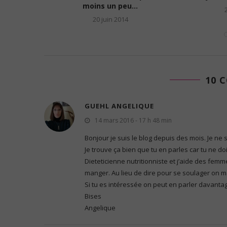
moins un peu...
2
20 juin 2014
10 
GUEHL ANGELIQUE
14 mars 2016 - 17 h 48 min
Bonjour je suis le blog depuis des mois. Je ne
Je trouve ça bien que tu en parles car tu ne do
Dieteticienne nutritionniste et j’aide des femm
manger. Au lieu de dire pour se soulager on m
Si tu es intéressée on peut en parler davantage
Bises
Angelique