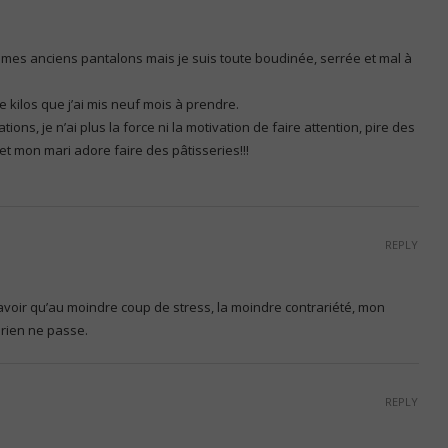
s mes anciens pantalons mais je suis toute boudinée, serrée et mal à
 kilos que j’ai mis neuf mois à prendre.
ions, je n’ai plus la force ni la motivation de faire attention, pire des
 et mon mari adore faire des pâtisseries!!!
REPLY
savoir qu’au moindre coup de stress, la moindre contrariété, mon
 rien ne passe.
REPLY