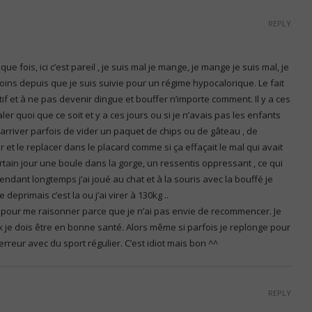
REPLY
e fois, ici c’est pareil , je suis mal je mange, je mange je suis mal, je
 moins depuis que je suis suivie pour un régime hypocalorique. Le fait
tif et à ne pas devenir dingue et bouffer n’importe comment. Il y a ces
ler quoi que ce soit et y a ces jours ou si je n’avais pas les enfants
 arriver parfois de vider un paquet de chips ou de gâteau , de
 et le replacer dans le placard comme si ça effaçait le mal qui avait
rtain jour une boule dans la gorge, un ressentis oppressant , ce qui
ndant longtemps j’ai joué au chat et à la souris avec la bouffé je
deprimais c’est la ou j’ai virer à 130kg ..
ça pour me raisonner parce que je n’ai pas envie de recommencer. Je
ux je dois être en bonne santé. Alors même si parfois je replonge pour
reur avec du sport régulier. C’est idiot mais bon ^^
REPLY