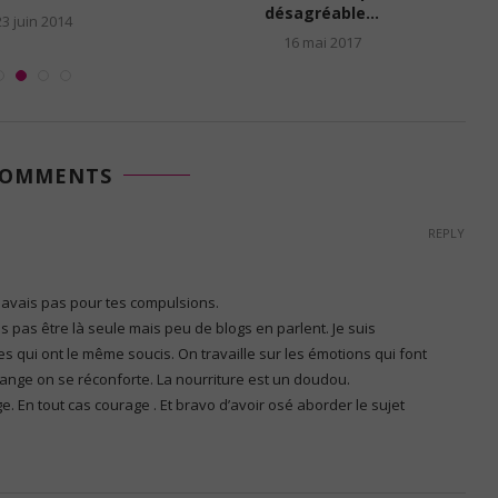
désagréable…
23 juin 2014
16 mai 2017
COMMENTS
REPLY
 savais pas pour tes compulsions.
is pas être là seule mais peu de blogs en parlent. Je suis
es qui ont le même soucis. On travaille sur les émotions qui font
ange on se réconforte. La nourriture est un doudou.
. En tout cas courage . Et bravo d’avoir osé aborder le sujet