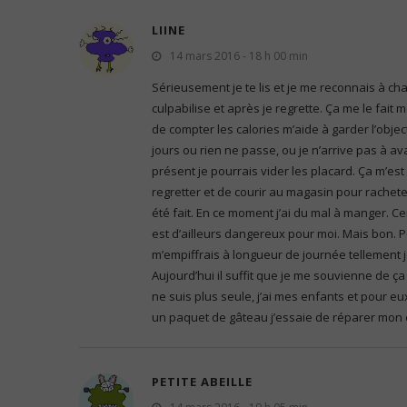
LIINE
14 mars 2016 - 18 h 00 min
Sérieusement je te lis et je me reconnais à chaqu
culpabilise et après je regrette. Ça me le fait
de compter les calories m’aide à garder l’objec
jours ou rien ne passe, ou je n’arrive pas à ava
présent je pourrais vider les placard. Ça m’est
regretter et de courir au magasin pour racheter
été fait. En ce moment j’ai du mal à manger. Ce
est d’ailleurs dangereux pour moi. Mais bon. Pe
m’empiffrais à longueur de journée tellement je 
Aujourd’hui il suffit que je me souvienne de 
ne suis plus seule, j’ai mes enfants et pour e
un paquet de gâteau j’essaie de réparer mon er
PETITE ABEILLE