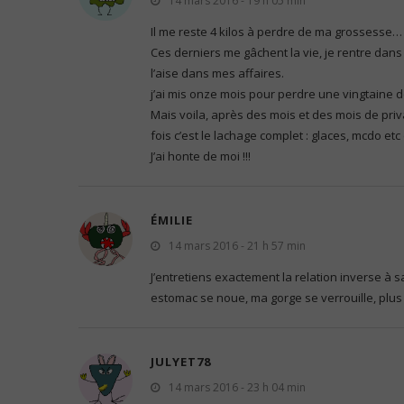
14 mars 2016 - 19 h 05 min
Il me reste 4 kilos à perdre de ma grossesse…
Ces derniers me gâchent la vie, je rentre dan
l’aise dans mes affaires.
j’ai mis onze mois pour perdre une vingtaine de
Mais voila, après des mois et des mois de privat
fois c’est le lachage complet : glaces, mcdo etc
J’ai honte de moi !!!
ÉMILIE
14 mars 2016 - 21 h 57 min
J’entretiens exactement la relation inverse à 
estomac se noue, ma gorge se verrouille, plus
JULYET78
14 mars 2016 - 23 h 04 min