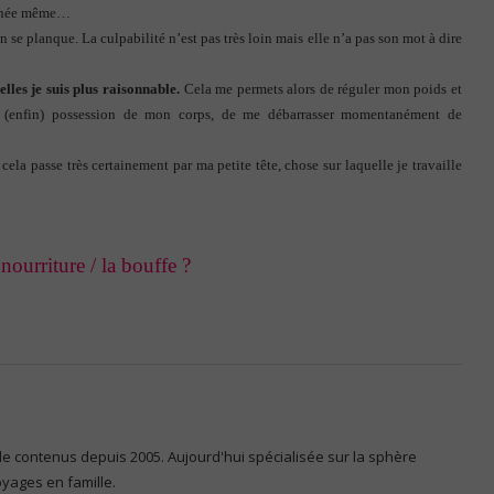
urnée même…
 se planque. La culpabilité n’est pas très loin mais elle n’a pas son mot à dire
lles je suis plus raisonnable.
Cela me permets alors de réguler mon poids et
re (enfin) possession de mon corps, de me débarrasser momentanément de
 cela passe très certainement par ma petite tête, chose sur laquelle je travaille
nourriture / la bouffe ?
 de contenus depuis 2005. Aujourd'hui spécialisée sur la sphère
voyages en famille.