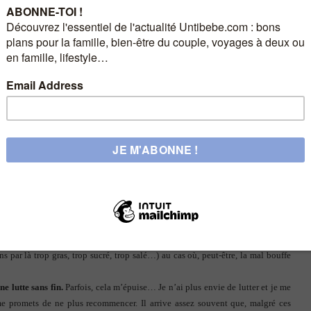
cices dans mon appart-hôtel. J’y étais pas trop mal mais je ne m’y sentais pas
essortait faux.
Une boule de panique s’est nichée dans ma gorge
. Je me suis
s. J’ai fait plusieurs aller-retour. Je ne saurais dire ce que j’ai avalé. En fait,
 dans le goût mais bien dans l’action d’ingurgiter… Ingurgiter sans réfléchir
llaient me permettre de me sentir mieux… Au lieu de ça, je me sentais de plus
ventre au bord de l’explosion j’étais alors remplie de mon angoisse et de cette
e sentir mieux… En fait c’était pire ! Et pour ne rien arranger, je culpabilisais
te me le faire payer en affichant 1 ou 2 kg de plus sur la balance le lendemain
 prise de crises de la sorte. Pourquoi j’avais
ce besoin d’engloutir la Terre
 débarrassée de ça ! On parle souvent de compenser par la nourriture… Est-ce
 manque d’assurance ou de maîtrise ?
ge avec la nourriture.
J’ai des pulsions bizarres qui me poussent à
s par là trop gras, trop sucré, trop salé…) au cas où, peut-être, la mal bouffe
e lutte sans fin.
Parfois, cela m’épuise… Je n’ai plus envie de lutter et je me
e promets de ne plus recommencer. Il arrive assez souvent que, malgré ces