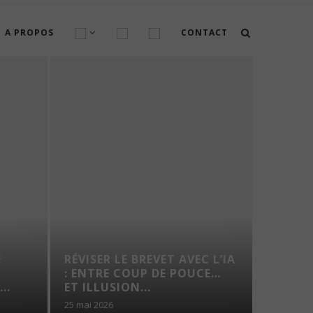
A PROPOS
CONTACT
E
RÉVISER LE BREVET AVEC L’IA
AMÉNA
N
: ENTRE COUP DE POUCE…
CONSE
..
ET ILLUSION...
25 mai 2026
4 août 202