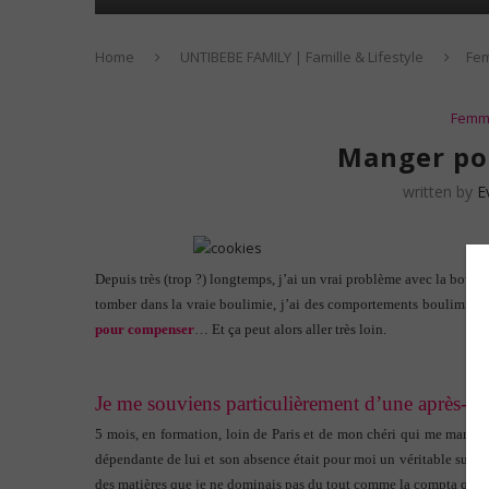
Home
UNTIBEBE FAMILY | Famille & Lifestyle
Fe
Fem
Manger po
written by
E
Depuis très (trop ?) longtemps, j’ai un vrai problème avec la bouffe
tomber dans la vraie boulimie, j’ai des comportements boulimiques
pour compenser
… Et ça peut alors aller très loin.
Je me souviens particulièrement d’une après-m
5 mois, en formation, loin de Paris et de mon chéri qui me manquait 
dépendante de lui et son absence était pour moi un véritable suppl
des matières que je ne dominais pas du tout comme la compta que je 