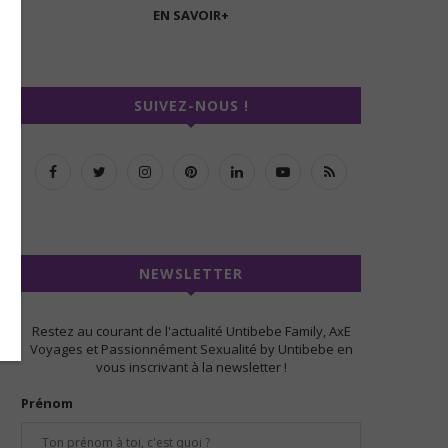
EN SAVOIR+
SUIVEZ-NOUS !
NEWSLETTER
Restez au courant de l'actualité Untibebe Family, AxE
Voyages et Passionnément Sexualité by Untibebe en
vous inscrivant à la newsletter !
Prénom