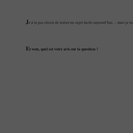
J
e n’ai pas choisi de traiter un sujet facile aujourd’hui… mais je ten
E
t vous, quel est votre avis sur la question ?