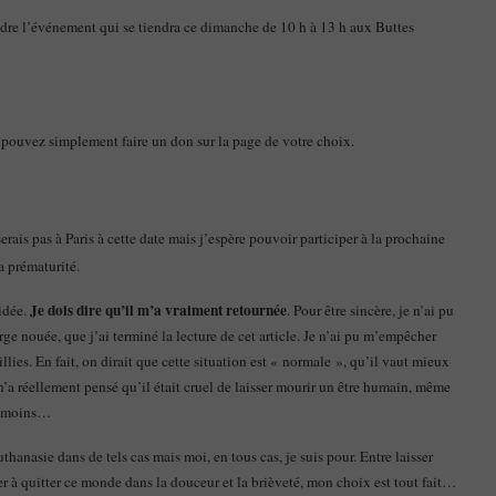
joindre l’événement qui se tiendra ce dimanche de 10 h à 13 h aux Buttes
 pouvez simplement faire un don sur la page de votre choix.
serais pas à Paris à cette date mais j’espère pouvoir participer à la prochaine
a prématurité.
Je dois dire qu’il m’a vraiment retournée
 idée.
. Pour être sincère, je n’ai pu
orge nouée, que j’ai terminé la lecture de cet article. Je n’ai pu m’empêcher
llies. En fait, on dirait que cette situation est « normale », qu’il vaut mieux
’a réellement pensé qu’il était cruel de laisser mourir un être humain, même
au moins…
thanasie dans de tels cas mais moi, en tous cas, je suis pour. Entre laisser
der à quitter ce monde dans la douceur et la brièveté, mon choix est tout fait…