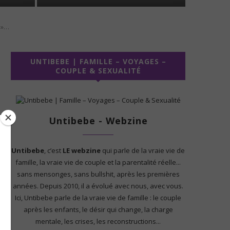
 »…
UNTIBEBE | FAMILLE – VOYAGES –
COUPLE & SEXUALITÉ
Untibebe - Webzine
Untibebe
, c’est
LE webzine
qui parle de la vraie vie de
famille, la vraie vie de couple et la parentalité réelle...
sans mensonges, sans bullshit, après les premières
années. Depuis 2010, il a évolué avec nous, avec vous.
Ici, Untibebe parle de la vraie vie de famille : le couple
après les enfants, le désir qui change, la charge
mentale, les crises, les reconstructions...