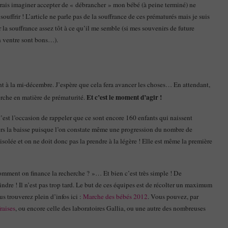
urrais imaginer accepter de « débrancher » mon bébé (à peine terminé) ne
ouffrir ! L’article ne parle pas de la souffrance de ces prématurés mais je suis
ir la souffrance assez tôt à ce qu’il me semble (si mes souvenirs de future
on ventre sont bons…).
ent à la mi-décembre. J’espère que cela fera avancer les choses… En attendant,
Et c’est le moment d’agir !
herche en matière de prématurité.
 C’est l’occasion de rappeler que ce sont encore 160 enfants qui naissent
ers la baisse puisque l’on constate même une progression du nombre de
solée et on ne doit donc pas la prendre à la légère ! Elle est même la première
comment on finance la recherche ? »… Et bien c’est très simple ! De
dre ! Il n’est pas trop tard. Le but de ces équipes est de récolter un maximum
s trouverez plein d’infos ici :
Marche des bébés 2012
. Vous pouvez, par
raises
, ou encore celle des laboratoires Gallia, ou une autre des nombreuses