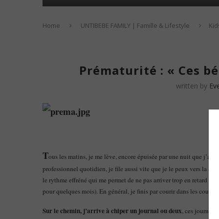
Home
UNTIBEBE FAMILY | Famille & Lifestyle
Kid
Prématurité : « Ces b
written by
Ev
T
ous les matins, je me lève, encore épuisée par une nuit que j’aur
professionnel quotidien, je file aussi vite que je le peux vers la s
le rythme effréné qui me permet de ne pas arriver trop en retard au
pour quelques mois). En général, je finis par courir dans les coulo
Sur le chemin, j’arrive à chiper un journal ou deux
, ces journaux