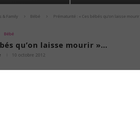
s & Family
Bébé
Prématurité : « Ces bébés qu’on laisse mourir
Bébé
ébés qu’on laisse mourir »…
e
10 octobre 2012
ais aimé prolonger. Tirée prématurément de mon lit pour relever mon défi
alle de bain avant que mon obstacle d’amour ne se réveille à son tour perturbant
 travail (ou à ma formation, devrais-je dire, car je suis ENCORE en formation
irs du métro pour rejoindre mon RER que j’attrape souvent de justesse.
 gratuits dont les parisiens ont la chance de bénéficier.