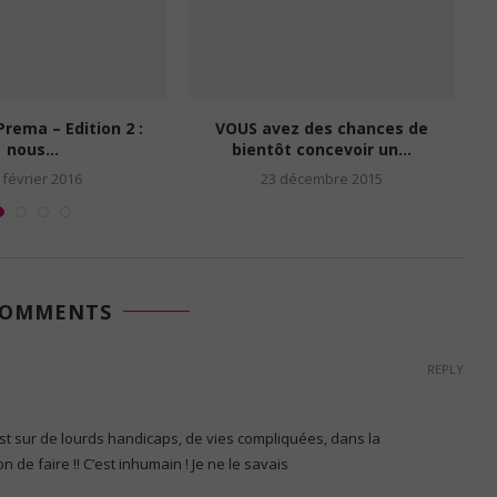
 de couches est-elle
Une opération « Un Bébé, Un
isager dans...
Arbre » et une...
octobre 2012
14 mai 2014
COMMENTS
REPLY
st sur de lourds handicaps, de vies compliquées, dans la
de faire !! C’est inhumain ! Je ne le savais