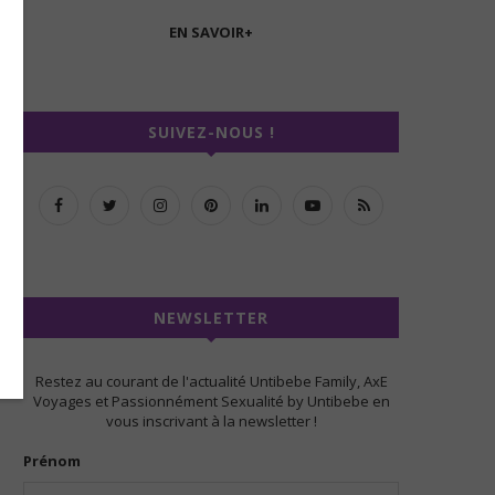
EN SAVOIR+
SUIVEZ-NOUS !
NEWSLETTER
Restez au courant de l'actualité Untibebe Family, AxE
Voyages et Passionnément Sexualité by Untibebe en
vous inscrivant à la newsletter !
Prénom