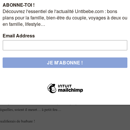
Le titre en gras
tombée sur un article qui a tout de suite attiré mon regard.
as me laisser indifférente ! J’ai donc parcouru les quelques lignes, le coeur
nts prématurés.
traitant de l’euthanasie, a choisi de s’orienter vers le traitement accordé à ces
qui ont vu le jour trop tôt, ces prématurés de 800 grammes à peine pour qui
, avec de lourdes séquelles qui jamais ne pourront être effacées, sont privés
el » Limitation et arrêt des traitements ». En gros, on les laisse mourir à
’arrêt des soins, d’autres peuvent mettre des semaines à quitter ce monde
s acceptent la méthode… De toute façon, il n’y a pas 36 solutions ! Soit les
séquelles, soient il meurt… à petit feu…
ualifierais de barbare !