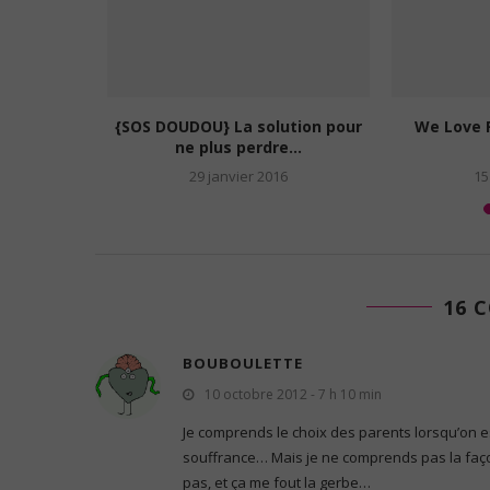
nces de
Une sélection de jolis faire-part
Une pénurie
 un...
de baptême
à env
15
7 mai 2015
5 
16 
BOUBOULETTE
10 octobre 2012 - 7 h 10 min
Je comprends le choix des parents lorsqu’on e
souffrance… Mais je ne comprends pas la façon 
pas, et ça me fout la gerbe…