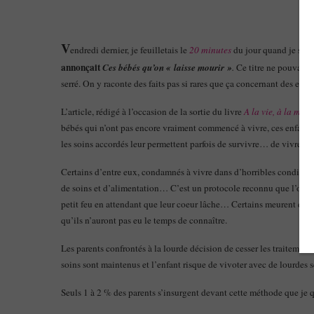
V
endredi dernier, je feuilletais le
20 minutes
du jour quand je suis 
annonçait
Ces bébés qu’on « laisse mourir »
.
Ce titre ne pouvait p
serré. On y raconte des faits pas si rares que ça concernant des enfa
L’article, rédigé à l’occasion de la sortie du livre
A la vie, à la mort
bébés qui n’ont pas encore vraiment commencé à vivre, ces enfants 
les soins accordés leur permettent parfois de survivre… de vivre…
Certains d’entre eux, condamnés à vivre dans d’horribles conditions
de soins et d’alimentation… C’est un protocole reconnu que l’on app
petit feu en attendant que leur coeur lâche… Certains meurent dès l
qu’ils n’auront pas eu le temps de connaître.
Les parents confrontés à la lourde décision de cesser les traitement
soins sont maintenus et l’enfant risque de vivoter avec de lourdes 
Seuls 1 à 2 % des parents s’insurgent devant cette méthode que je q