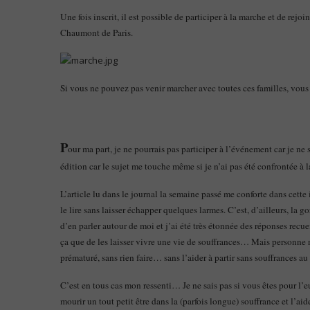
Une fois inscrit, il est possible de participer à la marche et de re
Chaumont de Paris.
Si vous ne pouvez pas venir marcher avec toutes ces familles, vous
P
our ma part, je ne pourrais pas participer à l’événement car je ne 
édition car le sujet me touche même si je n’ai pas été confrontée à l
L’article lu dans le journal la semaine passé me conforte dans cette
le lire sans laisser échapper quelques larmes. C’est, d’ailleurs, la g
d’en parler autour de moi et j’ai été très étonnée des réponses recuei
ça que de les laisser vivre une vie de souffrances… Mais personne n
prématuré, sans rien faire… sans l’aider à partir sans souffrances 
C’est en tous cas mon ressenti… Je ne sais pas si vous êtes pour l’eu
mourir un tout petit être dans la (parfois longue) souffrance et l’ai