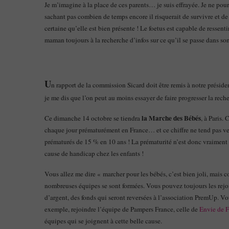
Je m’imagine à la place de ces parents… je suis effrayée. Je ne po
sachant pas combien de temps encore il risquerait de survivre et de s
certaine qu’elle est bien présente ! Le foetus est capable de ressent
maman toujours à la recherche d’infos sur ce qu’il se passe dans s
U
n rapport de la commission Sicard doit être remis à notre présid
je me dis que l’on peut au moins essayer de faire progresser la rec
la Marche des Bébés
Ce dimanche 14 octobre se tiendra
, à Paris.
chaque jour prématurément en France… et ce chiffre ne tend pas v
prématurés de 15 % en 10 ans ! La prématurité n’est donc vraiment i
cause de handicap chez les enfants !
Vous allez me dire « marcher pour les bébés, c’est bien joli, mais 
nombreuses équipes se sont formées. Vous pouvez toujours les rejoin
d’argent, des fonds qui seront reversées à l’association PremUp. Vou
exemple, rejoindre l’équipe de Pampers France, celle de
Envie de F
équipes qui se joignent à cette belle cause.