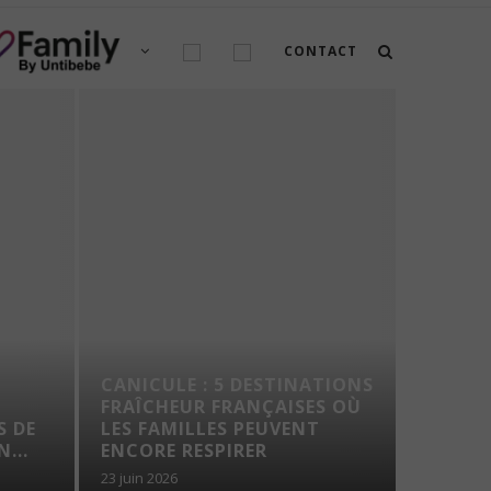
CONTACT
CANICULE : 5 DESTINATIONS
FRAÎCHEUR FRANÇAISES OÙ
TOP 3
S DE
LES FAMILLES PEUVENT
SNAPC
...
ENCORE RESPIRER
23 juin 2026
22 juin 202