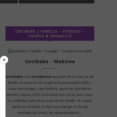
UNTIBEBE | FAMILLE – VOYAGES –
COUPLE & SEXUALITÉ
Untibebe - Webzine
Untibebe
, c’est
LE webzine
qui parle de la vraie vie de
famille, la vraie vie de couple et la parentalité réelle...
sans mensonges, sans bullshit, après les premières
années. Depuis 2010, il a évolué avec nous, avec vous.
Ici, Untibebe parle de la vraie vie de famille : le couple
après les enfants, le désir qui change, la charge
mentale, les crises, les reconstructions...