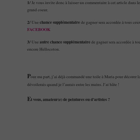
1/
Je vous invite donc à laisser un commentaire à cet article dans l
grand coeur.
2/
chance supplémentaire
Une
de gagner sera accordée à tous ceu
FACEBOOK
3/
autre chance supplémentaire
Une
de gagner sera accordée à tou
encore Hellocoton.
P
our ma part, j’ai déjà commandé une toile à Maria pour décorer 
dévoilerais quand je l’aurais entre les mains. J’ai hâte !
E
t vous, amateur(e) de peintures ou d’artistes ?