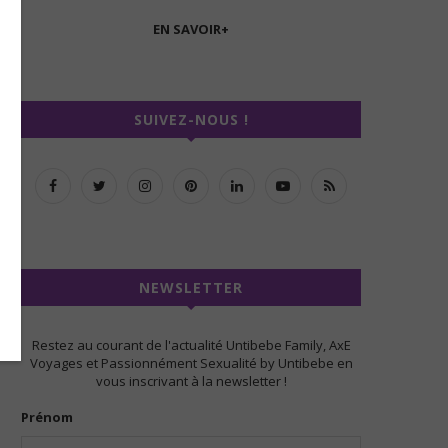
EN SAVOIR+
SUIVEZ-NOUS !
NEWSLETTER
Restez au courant de l'actualité Untibebe Family, AxE
Voyages et Passionnément Sexualité by Untibebe en
vous inscrivant à la newsletter !
Prénom