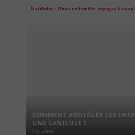
NS
COMMENT PROTÉGER LES ENF
NFANTS
UNE CANICULE ?
21 juin 2026