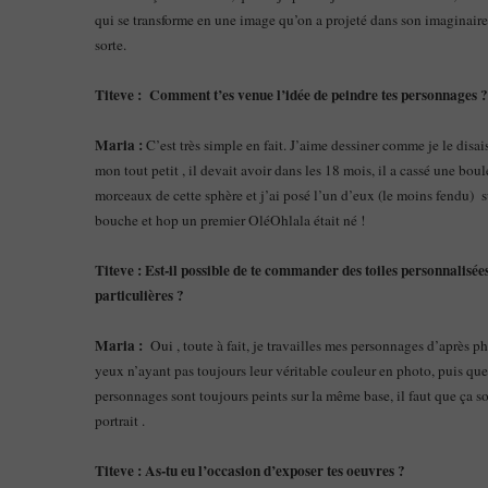
qui se transforme en une image qu’on a projeté dans son imaginair
sorte.
Titeve : Comment t’es venue l’idée de peindre tes personnages ?
Maria :
C’est très simple en fait. J’aime dessiner comme je le disai
mon tout petit , il devait avoir dans les 18 mois, il a cassé une bou
morceaux de cette sphère et j’ai posé l’un d’eux (le moins fendu) s
bouche et hop un premier OléOhlala était né !
Titeve : Est-il possible de te commander des toiles personnalisé
particulières ?
Maria :
Oui , toute à fait, je travailles mes personnages d’après ph
yeux n’ayant pas toujours leur
véritable couleur en photo,
puis que
personnages sont toujours peints sur la même base, il faut que ça s
portrait .
Titeve : As-tu eu l’occasion d’exposer tes oeuvres ?