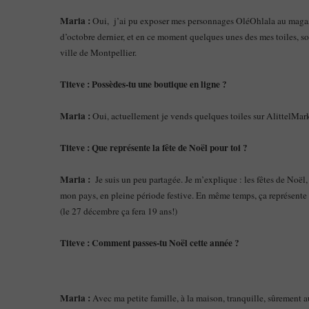
Maria :
Oui, j’ai pu exposer mes personnages OléOhlala au magasin
d’octobre dernier, et en ce moment quelques unes des mes toiles, so
ville de Montpellier.
Titeve : Possèdes-tu une boutique en ligne ?
Maria :
Oui, actuellement je vends quelques toiles sur AlittelMark
Titeve :
Que représente la fête de Noël pour toi ?
Maria :
Je suis un peu partagée. Je m’explique : les fêtes de Noël
mon pays, en pleine période festive. En même temps, ça représente
(le 27 décembre ça fera 19 ans!)
Titeve : Comment passes-tu Noël cette année ?
Maria :
Avec ma petite famille, à la maison, tranquille, sûrement a