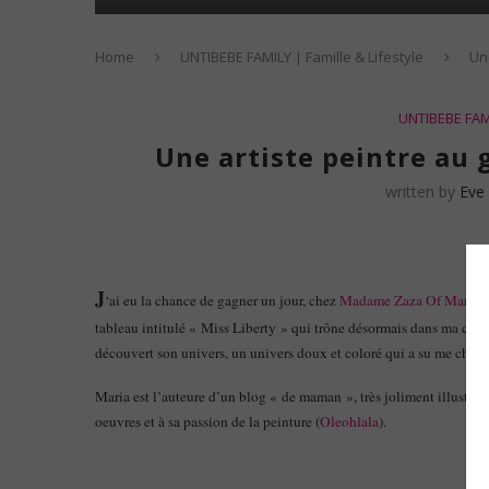
Home
UNTIBEBE FAMILY | Famille & Lifestyle
Une
UNTIBEBE FAMI
Une artiste peintre au 
written by
Eve
J
‘ai eu la chance de gagner un jour, chez
Madame Zaza Of Mars
un
tableau intitulé « Miss Liberty » qui trône désormais dans ma cuis
découvert son univers, un univers doux et coloré qui a su me charme
Maria est l’auteure d’un blog « de maman », très joliment illustré 
oeuvres et à sa passion de la peinture (
Oleohlala
).