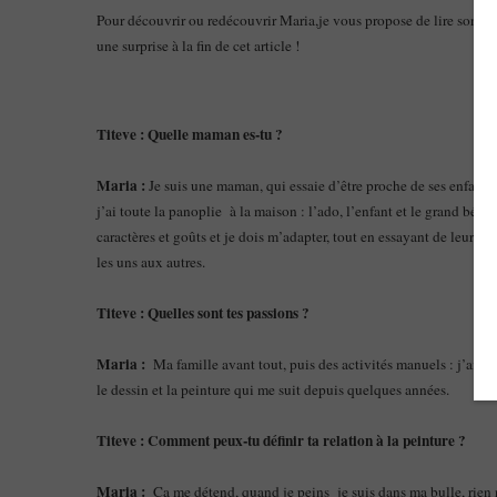
Pour découvrir ou redécouvrir Maria,je vous propose de lire son int
une surprise à la fin de cet article !
Titeve : Quelle maman es-tu ?
Maria :
Je suis une maman, qui essaie d’être proche de ses enfants q
j’ai toute la panoplie à la maison : l’ado, l’enfant et le grand bébé. 
caractères et goûts et je dois m’adapter, tout en essayant de leur 
les uns aux autres.
Titeve : Quelles sont tes passions ?
Maria :
Ma famille avant tout, puis des activités manuels : j’aime t
le dessin et la peinture qui me suit depuis quelques années.
Titeve : Comment peux-tu définir ta relation à la peinture ?
Maria :
Ça me détend, quand je peins je suis dans ma bulle, rien n