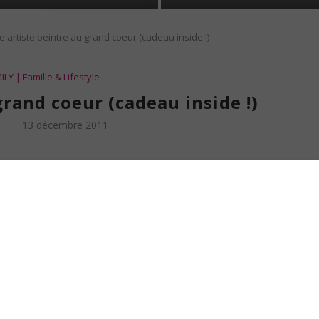
 artiste peintre au grand coeur (cadeau inside !)
LY | Famille & Lifestyle
grand coeur (cadeau inside !)
13 décembre 2011
 joli petit tableau, peint par une artiste douée et inspirée : Maria ! Un petit
ine et m’accompagne tout au long de mes préparation culinaires. J’ai ainsi
r et me donner envie d’en savoir plus sur elle.
de photos personnelles (
El mundo de Maria
) et d’un blog consacré à ses