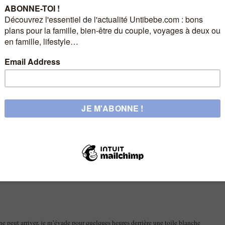
erview !… et si vous êtes bien disciplinés, vous risqueriez bien de découvrir
uand ils en ont besoin. Avec trois enfants, qui ont six ans d’écart entre eux,
Je suis très câline avec eux, mais je dois faire aussi avec leur différents
donner quelques notions de base, comme le respect et l’honnêteté qu’on se doit
ricoter et crocheter, coudre aussi, mais je ne suis pas une experte, loin de là ,
e peut arriver, je m’évade pour quelques heures derrière une toile blanche