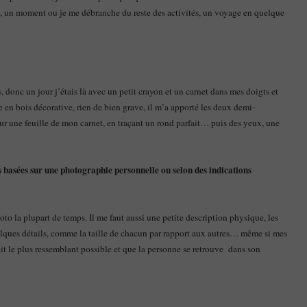
e, un moment ou je me débranche du reste des activités, un voyage en quelque
s, donc un jour j’étais là avec un petit crayon et un carnet dans mes doigts et
le en bois décorative, rien de bien grave, il m’a apporté les deux demi-
ur une feuille de mon carnet, en traçant un rond parfait… puis des yeux, une
es basées sur une photographie personnelle ou selon des indications
oto la plupart de temps. Il me faut aussi une petite description physique, les
lques détails, comme la taille de chacun par rapport aux autres… même si mes
oit le plus ressemblant possible et que la personne se retrouve dans son