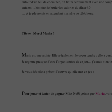
autour d’un feu de cheminée, on finira certainement avec une compe
enfants… histoire de brûler les calories du dîner 🙂
…
et je pleurerais en attendant ma mère au téléphone…
Titeve : Merci Maria !
M
aria est une artiste. Elle a également le coeur tendre : elle a ge
Je regrette presque d’être l’organisatrice de ce jeu… j’aurais bien te
Je vous dévoile à présent l’oeuvre qu’elle met en jeu :
P
our jouer et tenter de gagner Miss Noël peinte par
Maria
, voi