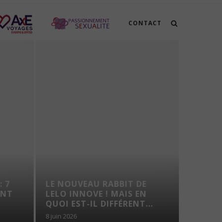
CONTACT
: 7
LE NOUVEAU RABBIT DE
VOYAG
ENT
LELO INNOVE ! MAIS EN
TROUS
QUOI EST-IL DIFFÉRENT...
8 juin 2026
7 août 202