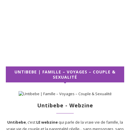
UNTIBEBE | FAMILLE – VOYAGES – COUPLE &
SEXUALITÉ
Untibebe - Webzine
Untibebe
, c’est
LE webzine
qui parle de la vraie vie de famille, la
vraie vie de couple et la parentalité réelle... sans mensonges, sans