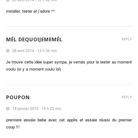
installer, tester et j’adore ^^
MÉL DEQUOIJEMEMÉL
REPLY
28 avril 2014 - 13 h 34 min
Je trouve cette idée super sympa, je verrais pour la tester au moment
voulu (si y a moment voulu lol)
POUPON
REPLY
18 janvier 2015 - 15 h 23 min
premiere essaie bebe avec cet applis et essaie réussi du premier
coup !!!