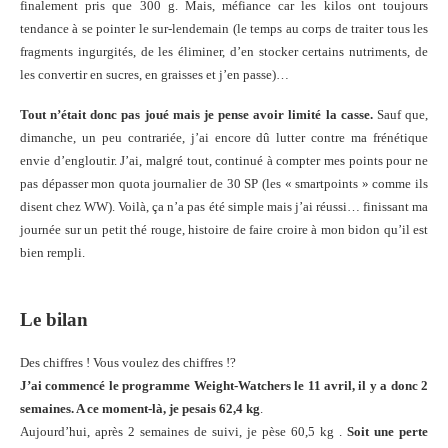
finalement pris que 300 g. Mais, méfiance car les kilos ont toujours
tendance à se pointer le sur-lendemain (le temps au corps de traiter tous les
fragments ingurgités, de les éliminer, d’en stocker certains nutriments, de
les convertir en sucres, en graisses et j’en passe)…
Tout n’était donc pas joué mais je pense avoir limité la casse.
Sauf que,
dimanche, un peu contrariée, j’ai encore dû lutter contre ma frénétique
envie d’engloutir. J’ai, malgré tout, continué à compter mes points pour ne
pas dépasser mon quota journalier de 30 SP (les « smartpoints » comme ils
disent chez WW). Voilà, ça n’a pas été simple mais j’ai réussi… finissant ma
journée sur un petit thé rouge, histoire de faire croire à mon bidon qu’il est
bien rempli.
Le bilan
Des chiffres ! Vous voulez des chiffres !?
J’ai commencé le programme Weight-Watchers le 11 avril, il y a donc 2
semaines. A ce moment-là, je pesais 62,4 kg
.
Aujourd’hui, après 2 semaines de suivi, je pèse 60,5 kg .
Soit une perte