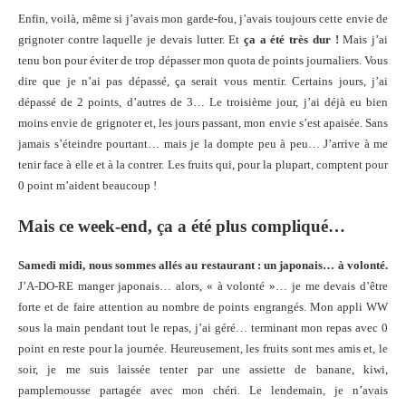
Enfin, voilà, même si j’avais mon garde-fou, j’avais toujours cette envie de
grignoter contre laquelle je devais lutter. Et
ça a été très dur !
Mais j’ai
tenu bon pour éviter de trop dépasser mon quota de points journaliers. Vous
dire que je n’ai pas dépassé, ça serait vous mentir. Certains jours, j’ai
dépassé de 2 points, d’autres de 3… Le troisième jour, j’ai déjà eu bien
moins envie de grignoter et, les jours passant, mon envie s’est apaisée. Sans
jamais s’éteindre pourtant… mais je la dompte peu à peu… J’arrive à me
tenir face à elle et à la contrer. Les fruits qui, pour la plupart, comptent pour
0 point m’aident beaucoup !
Mais ce week-end, ça a été plus compliqué…
Samedi midi, nous sommes allés au restaurant : un japonais… à volonté.
J’A-DO-RE manger japonais… alors, « à volonté »… je me devais d’être
forte et de faire attention au nombre de points engrangés. Mon appli WW
sous la main pendant tout le repas, j’ai géré… terminant mon repas avec 0
point en reste pour la journée. Heureusement, les fruits sont mes amis et, le
soir, je me suis laissée tenter par une assiette de banane, kiwi,
pamplemousse partagée avec mon chéri. Le lendemain, je n’avais