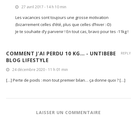
27 avril 2017 - 14 h 10 min
Les vacances sont toujours une grosse motivation
(bizarrement celles d’été, plus que celles d’hiver :-D)
Je te souhaite d’y parvenir ! En tout cas, bravo pour tes -11kg !
COMMENT J'AI PERDU 10 KG... - UNTIBEBE
REPLY
BLOG LIFESTYLE
24 décembre 2020 - 11 h 01 min
[…] Perte de poids : mon tout premier bilan… ça donne quoi ? […]
LAISSER UN COMMENTAIRE