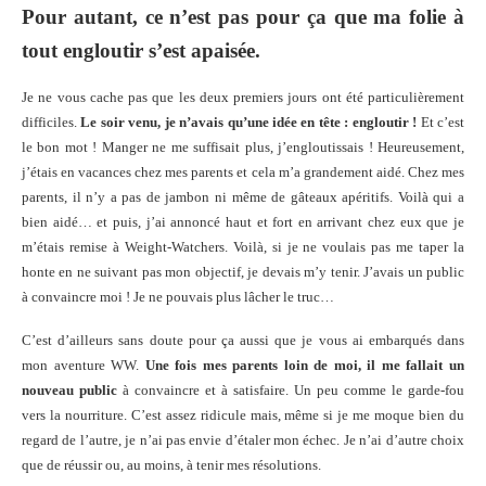
Pour autant, ce n’est pas pour ça que ma folie à
tout engloutir s’est apaisée.
Je ne vous cache pas que les deux premiers jours ont été particulièrement
difficiles.
Le soir venu, je n’avais qu’une idée en tête : engloutir !
Et c’est
le bon mot ! Manger ne me suffisait plus, j’engloutissais ! Heureusement,
j’étais en vacances chez mes parents et cela m’a grandement aidé. Chez mes
parents, il n’y a pas de jambon ni même de gâteaux apéritifs. Voilà qui a
bien aidé… et puis, j’ai annoncé haut et fort en arrivant chez eux que je
m’étais remise à Weight-Watchers. Voilà, si je ne voulais pas me taper la
honte en ne suivant pas mon objectif, je devais m’y tenir. J’avais un public
à convaincre moi ! Je ne pouvais plus lâcher le truc…
C’est d’ailleurs sans doute pour ça aussi que je vous ai embarqués dans
mon aventure WW.
Une fois mes parents loin de moi, il me fallait un
nouveau public
à convaincre et à satisfaire. Un peu comme le garde-fou
vers la nourriture. C’est assez ridicule mais, même si je me moque bien du
regard de l’autre, je n’ai pas envie d’étaler mon échec. Je n’ai d’autre choix
que de réussir ou, au moins, à tenir mes résolutions.