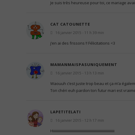
Je suis très heureuse pour toi, ce mariage avait 
CAT CATOUNETTE
16 janvier 2015 - 11 h 39 min
j’en ai des frissons !! Félicitations <3
MAMANMAISPASUNIQUEMENT
16 janvier 2015 - 13 h 13 min
Waouuh c’est juste trop beau et ça m’a égalemen
Ton chéri euh pardon ton futur mari est vraime
LAPETITELATI
16 janvier 2015 - 12 h 17 min
Hiiiiiiiiiiiiiiiiiiiiiiiiiiiiiiiiiiiiiiiiiiiiiiiiiiiiiiiiiiiiiiiiiiii