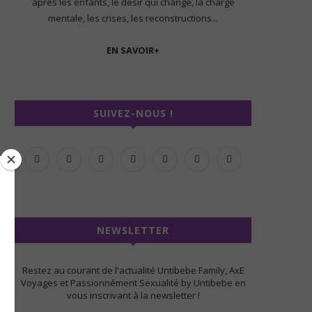
après les enfants, le désir qui change, la charge
mentale, les crises, les reconstructions...
EN SAVOIR+
SUIVEZ-NOUS !
NEWSLETTER
Restez au courant de l'actualité Untibebe Family, AxE
Voyages et Passionnément Sexualité by Untibebe en
vous inscrivant à la newsletter !