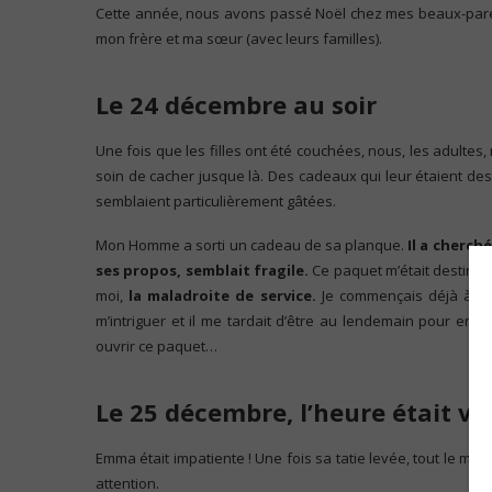
Cette année, nous avons passé Noël chez mes beaux-parent
mon frère et ma sœur (avec leurs familles).
Le 24 décembre au soir
Une fois que les filles ont été couchées, nous, les adulte
soin de cacher jusque là. Des cadeaux qui leur étaient des
semblaient particulièrement gâtées.
Mon Homme a sorti un cadeau de sa planque.
Il a cherch
ses propos, semblait fragile.
Ce paquet m’était destiné. 
moi,
la maladroite de service.
Je commençais déjà à me 
m’intriguer et il me tardait d’être au lendemain pour en dé
ouvrir ce paquet…
Le 25 décembre, l’heure était ve
Emma était impatiente ! Une fois sa tatie levée, tout le mon
attention.