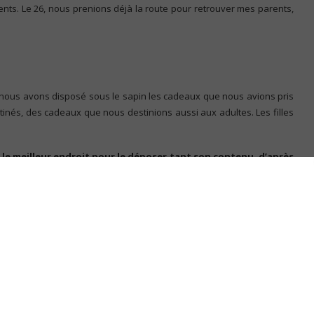
s. Le 26, nous prenions déjà la route pour retrouver mes parents,
s, nous avons disposé sous le sapin les cadeaux que nous avions pris
tinés, des cadeaux que nous destinions aussi aux adultes. Les filles
é le meilleur endroit pour le déposer tant son contenu, d’après
Déjà, je balisais… Voilà que Monsieur avait choisi un truc fragile pour
demander s’il me connaissait bien ! En tous cas, il avait réussi à
couvrir le contenu. Lui, en tous cas, était très impatient de me voir
nue d’ouvrir les cadeaux !
de était prêt à découvrir ce que « le Père-Noël » avait déposé à notre