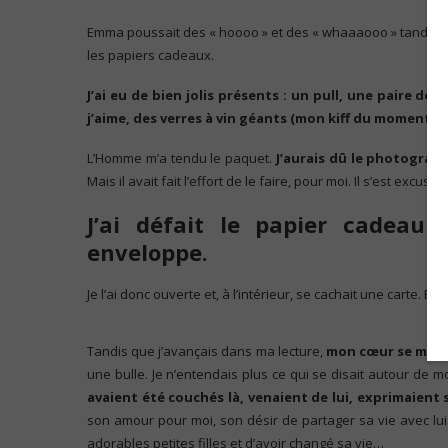
Emma poussait des « hoooo » et des « whaaaooo » tandis qu
les papiers cadeaux.
J’ai eu de bien jolis présents : un pull, une paire de
j’aime, des verres à vin géants (mon kiff du moment !
L’Homme m’a tendu le paquet.
J’aurais dû le photograph
Mais il avait fait l’effort de le faire, pour moi. Il s’est excus
J’ai défait le papier cadeau
enveloppe.
Je l’ai donc ouverte et, à l’intérieur, se cachait une carte. Et j’
Tandis que j’avançais dans ma lecture,
mon cœur se metta
une bulle. Je n’entendais plus ce qui se disait autour de 
avaient été couchés là, venaient de lui, exprimaien
son amour pour moi, son désir de partager sa vie avec lu
adorables petites filles et d’avoir changé sa vie…