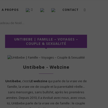
A PROPOS
CONTACT
 cadeau de Noël…
UNTIBEBE | FAMILLE – VOYAGES –
COUPLE & SEXUALITÉ
Untibebe - Webzine
Untibebe
, c’est
LE webzine
qui parle de la vraie vie de
famille, la vraie vie de couple et la parentalité réelle...
sans mensonges, sans bullshit, après les premières
années. Depuis 2010, il a évolué avec nous, avec vous.
Ici, Untibebe parle de la vraie vie de famille : le couple