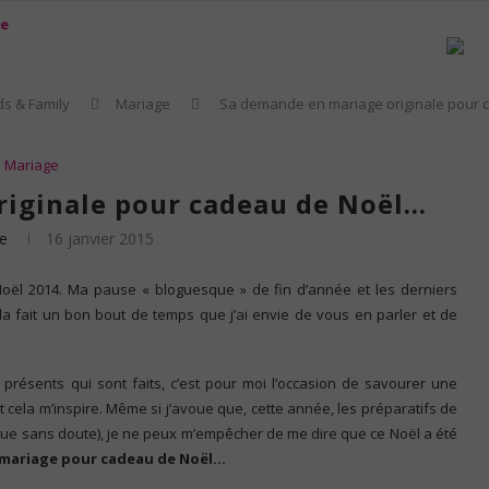
ds & Family
Mariage
Sa demande en mariage originale pour
Mariage
riginale pour cadeau de Noël…
e
16 janvier 2015
Noël 2014. Ma pause « bloguesque » de fin d’année et les derniers
la fait un bon bout de temps que j’ai envie de vous en parler et de
présents qui sont faits, c’est pour moi l’occasion de savourer une
t cela m’inspire. Même si j’avoue que, cette année, les préparatifs de
igue sans doute), je ne peux m’empêcher de me dire que ce Noël a été
mariage pour cadeau de Noël…