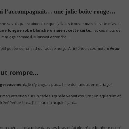
 qui l’accompagnait… une jolie boite rouge…
 ne savais pas vraiment ce que j’allais y trouver mais la carte m’avait
une longue robe blanche ornaient cette carte
… et ces mots de
au mariage comme il le laissait entendre…
 Noël posée sur un nid de fausse neige. A l’intérieur, ces mots
« Veux-
tout rompre…
angereusement.
Je n’y croyais pas… Il me demandait en mariage !
r mon attention sur un cadeau qu’elle venait d’ouvrir : un aquarium et
èèèèèène !!!! »… J’ai souri en acquiesçant…
on chéri,… il m’a prise dans ses bras et j’ai pleuré de bonheur en lui