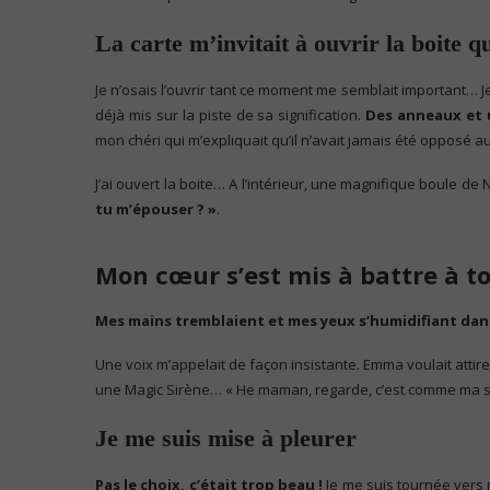
La carte m’invitait à ouvrir la boite
Je n’osais l’ouvrir tant ce moment me semblait important… Je
déjà mis sur la piste de sa signification.
Des anneaux et 
mon chéri qui m’expliquait qu’il n’avait jamais été opposé 
J’ai ouvert la boite… A l’intérieur, une magnifique boule de
tu m’épouser ? »
.
Mon cœur s’est mis à battre à 
Mes mains tremblaient et mes yeux s’humidifiant d
Une voix m’appelait de façon insistante. Emma voulait attire
une Magic Sirène… « He maman, regarde, c’est comme ma sir
Je me suis mise à pleurer
Pas le choix, c’était trop beau !
Je me suis tournée vers m