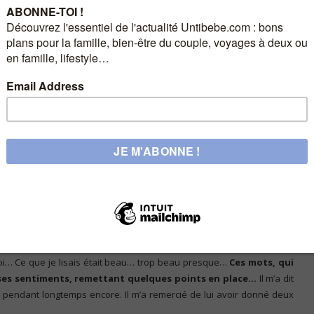
e Léna piétinait sur place, impatiente de découvrir ce que cachaient
 boucle d’oreille et un bracelet assorti, un beau foulard comme
)… et ce paquet…
ier.
Il l’avait emballé lui-même et ce n’était pas une grande réussite.
é pour ça et ça m’a fait sourire, et même rire un peu !
et je me suis trouvée face à une
ai lu…
it à palpiter de plus en plus fort
. J’avais l’impression d’être dans
moi… Ce que je lisais était beau… trop beau presque…
Ces mots, qui
t ses sentiments, remettant quelques points en place…
Il m’a dit
i pendant longtemps encore. Il m’a remercié de lui avoir donné deux