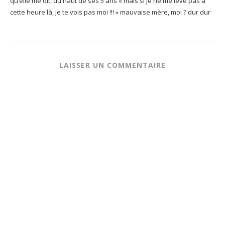
qu’elle me dit, du haut de ses 5 ans « mais si je ne me lève pas à
cette heure là, je te vois pas moi !!! » mauvaise mère, moi ? dur dur
LAISSER UN COMMENTAIRE