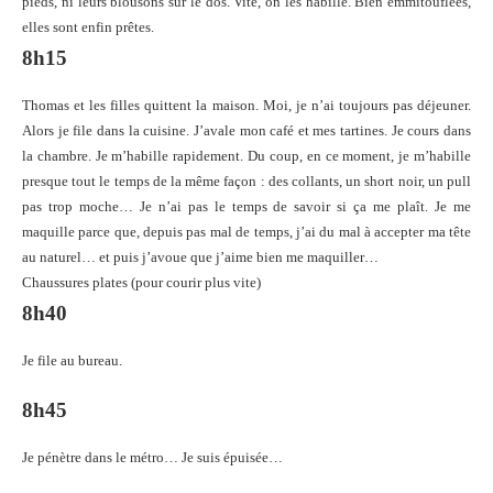
pieds, ni leurs blousons sur le dos. Vite, on les habille. Bien emmitouflées,
elles sont enfin prêtes.
8h15
Thomas et les filles quittent la maison. Moi, je n’ai toujours pas déjeuner.
Alors je file dans la cuisine. J’avale mon café et mes tartines. Je cours dans
la chambre. Je m’habille rapidement. Du coup, en ce moment, je m’habille
presque tout le temps de la même façon : des collants, un short noir, un pull
pas trop moche… Je n’ai pas le temps de savoir si ça me plaît. Je me
maquille parce que, depuis pas mal de temps, j’ai du mal à accepter ma tête
au naturel… et puis j’avoue que j’aime bien me maquiller…
Chaussures plates (pour courir plus vite)
8h40
Je file au bureau.
8h45
Je pénètre dans le métro… Je suis épuisée…