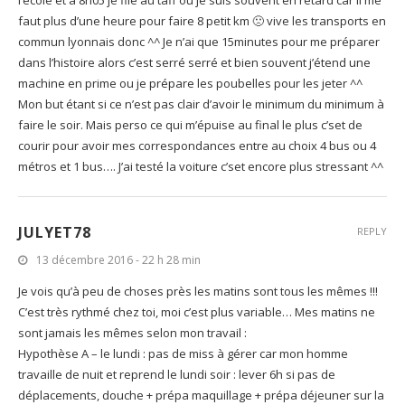
l’école et à 8h05 je file au taff ou je suis souvent en retard car il me
faut plus d’une heure pour faire 8 petit km 🙁 vive les transports en
commun lyonnais donc ^^ Je n’ai que 15minutes pour me préparer
dans l’histoire alors c’est serré serré et bien souvent j’étend une
machine en prime ou je prépare les poubelles pour les jeter ^^
Mon but étant si ce n’est pas clair d’avoir le minimum du minimum à
faire le soir. Mais perso ce qui m’épuise au final le plus c’set de
courir pour avoir mes correspondances entre au choix 4 bus ou 4
métros et 1 bus…. J’ai testé la voiture c’set encore plus stressant ^^
JULYET78
REPLY
13 décembre 2016 - 22 h 28 min
Je vois qu’à peu de choses près les matins sont tous les mêmes !!!
C’est très rythmé chez toi, moi c’est plus variable… Mes matins ne
sont jamais les mêmes selon mon travail :
Hypothèse A – le lundi : pas de miss à gérer car mon homme
travaille de nuit et reprend le lundi soir : lever 6h si pas de
déplacements, douche + prépa maquillage + prépa déjeuner sur la