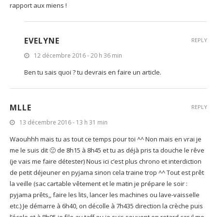
rapport aux miens !
EVELYNE
REPLY
12 décembre 2016 - 20 h 36 min
Ben tu sais quoi ? tu devrais en faire un article.
MLLE
REPLY
13 décembre 2016 - 13 h 31 min
Waouhhh mais tu as tout ce temps pour toi ^^ Non mais en vrai je
me le suis dit 🙁 de 8h15 à 8h45 et tu as déjà pris ta douche le rêve
(je vais me faire détester) Nous ici c’est plus chrono et interdiction
de petit déjeuner en pyjama sinon cela traine trop ^^ Tout est prêt
la veille (sac cartable vêtement et le matin je prépare le soir :
pyjama prêts,, faire les lits, lancer les machines ou lave-vaisselle
etc.) Je démarre à 6h40, on décolle à 7h435 direction la crèche puis