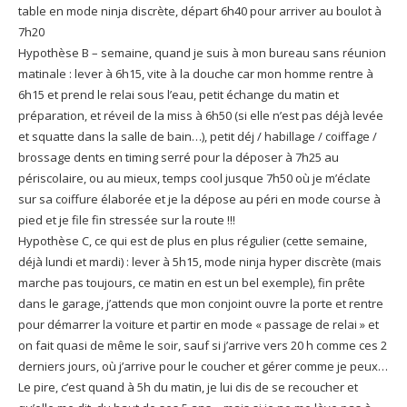
table en mode ninja discrète, départ 6h40 pour arriver au boulot à
7h20
Hypothèse B – semaine, quand je suis à mon bureau sans réunion
matinale : lever à 6h15, vite à la douche car mon homme rentre à
6h15 et prend le relai sous l’eau, petit échange du matin et
préparation, et réveil de la miss à 6h50 (si elle n’est pas déjà levée
et squatte dans la salle de bain…), petit déj / habillage / coiffage /
brossage dents en timing serré pour la déposer à 7h25 au
périscolaire, ou au mieux, temps cool jusque 7h50 où je m’éclate
sur sa coiffure élaborée et je la dépose au péri en mode course à
pied et je file fin stressée sur la route !!!
Hypothèse C, ce qui est de plus en plus régulier (cette semaine,
déjà lundi et mardi) : lever à 5h15, mode ninja hyper discrète (mais
marche pas toujours, ce matin en est un bel exemple), fin prête
dans le garage, j’attends que mon conjoint ouvre la porte et rentre
pour démarrer la voiture et partir en mode « passage de relai » et
on fait quasi de même le soir, sauf si j’arrive vers 20 h comme ces 2
derniers jours, où j’arrive pour le coucher et gérer comme je peux…
Le pire, c’est quand à 5h du matin, je lui dis de se recoucher et