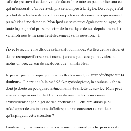
salle de pré-travail et de travail, de façon à me faire un peu oublier tout ce
qui m’entourait. J’avoue avoir pris cela un peu à la légère. Du coup, je n’ai
pas fait de sélection de mes chansons préférées, des musiques qui auraient
pu m’aider à me détendre. Mon Ipod est resté muet également puisque, de
toute façon, je n’ai pas su remettre de la musique dessus depuis des mois (il
va falloir que je me penche sérieusement sur la question…).
A
vec le recul, je me dis que cela aurait pu m’aider. Au lieu de me crisper et
de me recroqueviller sur moi-même, j’aurais peut-être pu m’évader, au
moins un peu, au son de musiques que j’aimais bien.
effet bénéfique sur la
Je pense que la musique peut avoir, effectivement, un
douleur
… Il parait qu’elle est à 98 % psychologique, la douleur… chose
dont je doute un peu quand même, moi la douillette de service. Mais peut-
être aurais-je moins hurlé à l’arrivée de mes contractions créées
artificiellement par le gel de déclenchement ? Peut-être aurais-je pu
m’échapper de ces instants difficiles pour me consacrer au meilleur
qu’impliquait cette situation ?
Finalement, je ne saurais jamais si la musique aurait pu être pour moi d’une