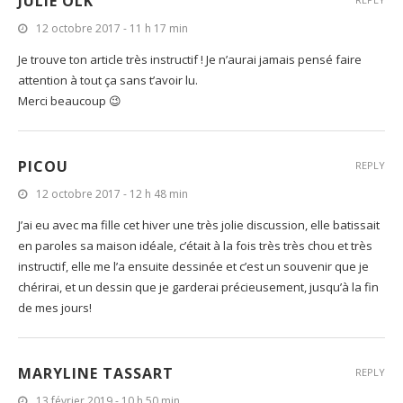
JULIE OLK
12 octobre 2017 - 11 h 17 min
Je trouve ton article très instructif ! Je n’aurai jamais pensé faire
attention à tout ça sans t’avoir lu.
Merci beaucoup 😉
PICOU
REPLY
12 octobre 2017 - 12 h 48 min
J’ai eu avec ma fille cet hiver une très jolie discussion, elle batissait
en paroles sa maison idéale, c’était à la fois très très chou et très
instructif, elle me l’a ensuite dessinée et c’est un souvenir que je
chérirai, et un dessin que je garderai précieusement, jusqu’à la fin
de mes jours!
MARYLINE TASSART
REPLY
13 février 2019 - 10 h 50 min