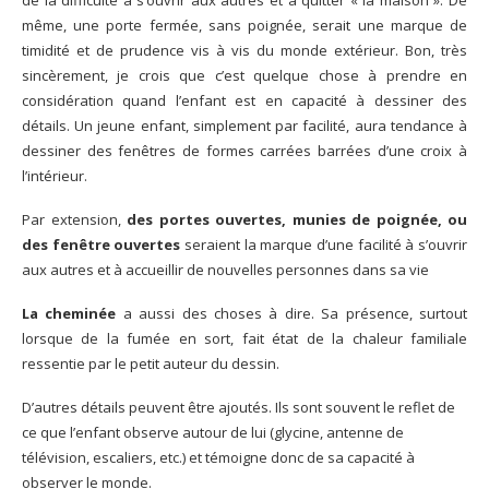
de la difficulté à s’ouvrir aux autres et à quitter « la maison ». De
même, une porte fermée, sans poignée, serait une marque de
timidité et de prudence vis à vis du monde extérieur. Bon, très
sincèrement, je crois que c’est quelque chose à prendre en
considération quand l’enfant est en capacité à dessiner des
détails. Un jeune enfant, simplement par facilité, aura tendance à
dessiner des fenêtres de formes carrées barrées d’une croix à
l’intérieur.
Par extension,
des portes ouvertes, munies de poignée, ou
des fenêtre ouvertes
seraient la marque d’une facilité à s’ouvrir
aux autres et à accueillir de nouvelles personnes dans sa vie
La cheminée
a aussi des choses à dire. Sa présence, surtout
lorsque de la fumée en sort, fait état de la chaleur familiale
ressentie par le petit auteur du dessin.
D’autres détails peuvent être ajoutés. Ils sont souvent le reflet de
ce que l’enfant observe autour de lui (glycine, antenne de
télévision, escaliers, etc.) et témoigne donc de sa capacité à
observer le monde.