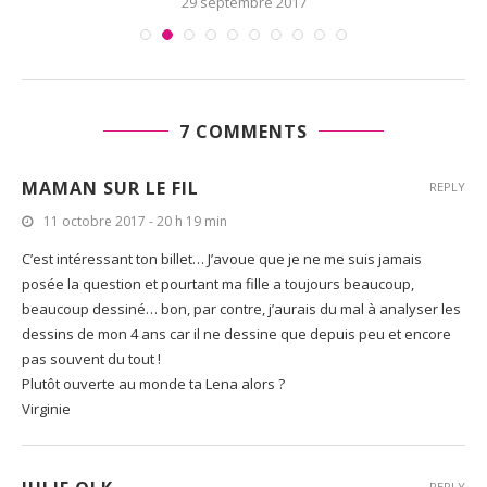
29 septembre 2017
7 COMMENTS
MAMAN SUR LE FIL
REPLY
11 octobre 2017 - 20 h 19 min
C’est intéressant ton billet… J’avoue que je ne me suis jamais
posée la question et pourtant ma fille a toujours beaucoup,
beaucoup dessiné… bon, par contre, j’aurais du mal à analyser les
dessins de mon 4 ans car il ne dessine que depuis peu et encore
pas souvent du tout !
Plutôt ouverte au monde ta Lena alors ?
Virginie
REPLY