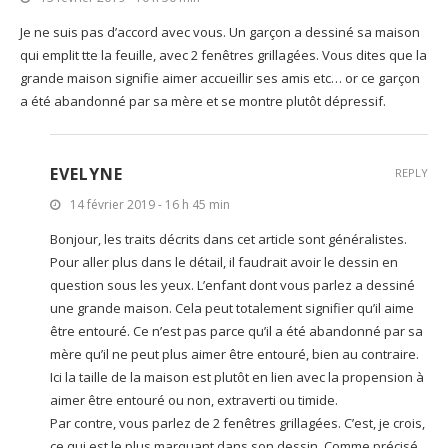
Je ne suis pas d’accord avec vous. Un garçon a dessiné sa maison
qui emplit tte la feuille, avec 2 fenêtres grillagées. Vous dites que la
grande maison signifie aimer accueillir ses amis etc… or ce garçon
a été abandonné par sa mère et se montre plutôt dépressif.
EVELYNE
REPLY
14 février 2019 - 16 h 45 min
Bonjour, les traits décrits dans cet article sont généralistes.
Pour aller plus dans le détail, il faudrait avoir le dessin en
question sous les yeux. L’enfant dont vous parlez a dessiné
une grande maison. Cela peut totalement signifier qu’il aime
être entouré. Ce n’est pas parce qu’il a été abandonné par sa
mère qu’il ne peut plus aimer être entouré, bien au contraire.
Ici la taille de la maison est plutôt en lien avec la propension à
aimer être entouré ou non, extraverti ou timide.
Par contre, vous parlez de 2 fenêtres grillagées. C’est, je crois,
ce qui est le plus marquant dans son dessin. Comme précisé