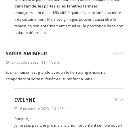
dans l’article, les portes et les fenêtres fermées
témoigneraient de la difficulté à quitter “la maison”… sa mère
très certainement. Mais ces grillages peuvent aussi être le
témoin de son enfermement actuel qui le positionne dans son
attitude dépressive.
SARRA AMIMEUR
REPLY
27 octobre 2023 - 11 h 10 min
Et si la maison est grande avec un toit en triangle mais ne
comportant ni porte ni fenêtres ?!! L’enfant a 5ans.
EVELYNE
REPLY
6 novembre 2023 - 10 h 35 min
Bonjour,
Je ne suis pas une pro mais, a priori, cet enfant semble ouvert