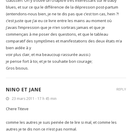
Gaussen. On y trouve un chapitre très intéressant sur le baby
blues, et sur ce qui le différencie de la dépression post-partum
(entendons-nous bien, je ne te dis pas que c’est ton cas, hein ?!
c’est juste que j’ai eu ce livre entre les mains au moment où
j’avais l’impression que je n’en sortirais jamais et que je
commençais à me poser des questions, et que le tableau
comparatif des symptômes et manifestations des deux états m’a
bien aidée à y
voir plus clair, et ma beaucoup rassurée aussi.)
je pense fort à toi, et je te souhaite bon courage;
Gros bisous.
NINO ET JANE
REPLY
23 mars 2011 - 17 h 45 min
Chere Titeve
comme les autres je suis peinée de te lire si mal, et comme les
autres je te dis non ce n’est pas normal.