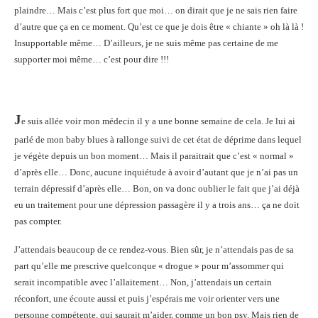
plaindre… Mais c’est plus fort que moi… on dirait que je ne sais rien faire
d’autre que ça en ce moment. Qu’est ce que je dois être « chiante » oh là là !
Insupportable même… D’ailleurs, je ne suis même pas certaine de me
supporter moi même… c’est pour dire !!!
J
e suis allée voir mon médecin il y a une bonne semaine de cela. Je lui ai
parlé de mon baby blues à rallonge suivi de cet état de déprime dans lequel
je végète depuis un bon moment… Mais il paraitrait que c’est « normal »
d’après elle… Donc, aucune inquiétude à avoir d’autant que je n’ai pas un
terrain dépressif d’après elle… Bon, on va donc oublier le fait que j’ai déjà
eu un traitement pour une dépression passagère il y a trois ans… ça ne doit
pas compter.
J’attendais beaucoup de ce rendez-vous. Bien sûr, je n’attendais pas de sa
part qu’elle me prescrive quelconque « drogue » pour m’assommer qui
serait incompatible avec l’allaitement… Non, j’attendais un certain
réconfort, une écoute aussi et puis j’espérais me voir orienter vers une
personne compétente, qui saurait m’aider, comme un bon psy. Mais rien de