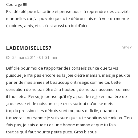
Courage !!!!
Ps : désolé pour la tartine et pense aussi à reprendre des activités
manuelles car j’ai pu voir que tu te débrouillais et à voir du monde
(copines, amis, etc… c’est aussi un bol d’air)
LADEMOISELLE57
REPLY
24 mars 2011 - 0 h 31 min
Difficile pour moi de t’apporter des conseils sur ce que tu vis
puisque je n’ai pas encore eu la joie d’être maman, mais je peux te
parler de mes amies et beaucoup ont réagis comme toi. Cette
sensation de ne pas être à la hauteur, de ne pas assumer comme
il faut, etc… Perso, je pense qu’il n’y a pas de règle en matière de
grossesse et de naissance, je crois surtout qu’on se mets
trop la pression. Les débuts sont toujours difficile, quand tu
trouveras ton rythme je suis sure que tu te sentiras vite mieux. T’en
fais pas, je sais que tu es une bonne maman et que tu fais
tout ce qu’il faut pour ta petite puce. Gros bisous