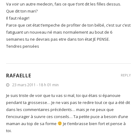
Va voir un autre medecin, fais ce que t’ont dit les filles dessus.
Que dit ton mari?
Il faut réagir!
Parce que cet état t’empeche de profiter de ton bébé, c’est sur c’est
fatiguant un nouveau né mais normalement au bout de 6
semaines tu ne devrais pas etre dans ton état JE PENSE.
Tendres pensées
RAFAELLE
REPLY
23 mars 2011 - 18 h 01 min
Je suis triste de voir que tu vas si mal, toi qui étais si épanouie
pendant ta grossesse… Je ne vais pas te redire tout ce qui a été dit
dans les commentaires précédents… mais je ne peux que
t’encourager à suivre ces conseils… Ta petite puce a besoin d’une
maman au top de sa forme
Je t’embrasse bien fort et pense à
toi.