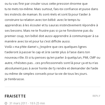
ou tu vas finir par crouler sous cette pression énorme que
tu te mets toi-même. Mais surtout, fais-toi confiance et puise dans
tes instincts de maman. Ils sont réels et sont là pour t’aider à
construire ta relation avec ton bébé: avec le temps tu
apprendras à les écouter et tu sauras instinctivement répondre à
ses besoins. Mais ne te frustre pas si ça ne fonctionne pas du
premier coup, ton bébé doit aussi apprendre à communiquer à sa
manière avec toi et pour lui c’est difficile aussi.
Voilà « ma p’tite dame! », j’espère que ces quelques lignes
t’aideront à passer le cap et à te sentir plus à l’aise dans ton
nouveau rôle. Et si tu penses qu’en parler à quelqu’un, PMI, CMP ou
autre, n’hésites pas…ces professionnels sont là pour ça et tu n’as
absolument pas à avoir honte de t’y rendre et demander de l’aide
ou même de simples conseils pour ta vie de tous les jours.
Je t’embrasse.
FRAISETTE
REPLY
31 mars 2011 - 18 h 25 min