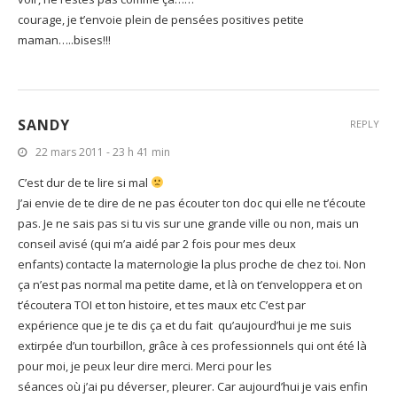
courage, je t’envoie plein de pensées positives petite
maman…..bises!!!
SANDY
REPLY
22 mars 2011 - 23 h 41 min
C’est dur de te lire si mal
J’ai envie de te dire de ne pas écouter ton doc qui elle ne t’écoute
pas. Je ne sais pas si tu vis sur une grande ville ou non, mais un
conseil avisé (qui m’a aidé par 2 fois pour mes deux
enfants) contacte la maternologie la plus proche de chez toi. Non
ça n’est pas normal ma petite dame, et là on t’enveloppera et on
t’écoutera TOI et ton histoire, et tes maux etc C’est par
expérience que je te dis ça et du fait qu’aujourd’hui je me suis
extirpée d’un tourbillon, grâce à ces professionnels qui ont été là
pour moi, je peux leur dire merci. Merci pour les
séances où j’ai pu déverser, pleurer. Car aujourd’hui je vais enfin