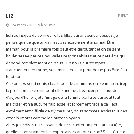
LIZ
REPLY
24 mars 2011 - 9 h 51 min
Euh au risque de contredire les filles qui ont écrit ci-dessus, je
pense que ce que tu vis n’est pas exactement anormal. Être
maman pour la première fois peut être déroutant et on se sent
bouleversée par ces nouvelles responsabilités et ce petit être qui
dépend complètement de nous…un nous qui n’est pas
franchement en forme, se sent isolée et a peur de ne pas être à la
hauteur.
Ce sont les sentiments classiques des mamans qui se mettent trop
la pression et se critiquent elles-mêmes beaucoup. Le monde
d’aujourd’hui projète l’image de la femme parfaite qui peut tout
maîtriser et n’a aucune faiblesse, et forcement face à ça il est
extrêmement difficile de s’y mesurer, nous sommes après tout des
êtres humains comme les autres voyons!
Alors je te dis: STOP. Essaies de te recadrer un peu dans ta tête,
quelles sont vraiment les expectatives autour de toi? Sois réaliste