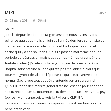
MIKI
REPLY
23 mars 2011 - 19 h 56 min
Salut !
Je te lis depuis le début de ta grossesse et nous avons avons
échangé qualques mails en juin de l’année dernière sur un site de
maman où tu t’étais inscrite. Enfin bref ! Je lis que tu es mal et
sache qu’il y a des solutions !!! Je suis passée moi même par une
période de dépression mais pas pour les mêmes raisons (mort
foetale in utéro). J’ai été voir la psychologue de la maternité de
l’hôpital saint Antoine à Paris qui m’a pas mal aidée !!! alors que
pour ma gynéco de ville de l’époque ce qui m’étais arrivé était
normal. Sache que tout peut être entendu par un personnel
QUALIFIE !!! désolée mais ta généraliste ne l’est pas pour ça ! donc
soit tu recontactes ta maternité et tu demandes un RDV avec la psy
(obligé il y en a une) soit tu vois la PMI ou le CMP !!! A
toi de voir mais 6 semaines de dépression c’est pas bon pour toi,
bébé et ton chéri.