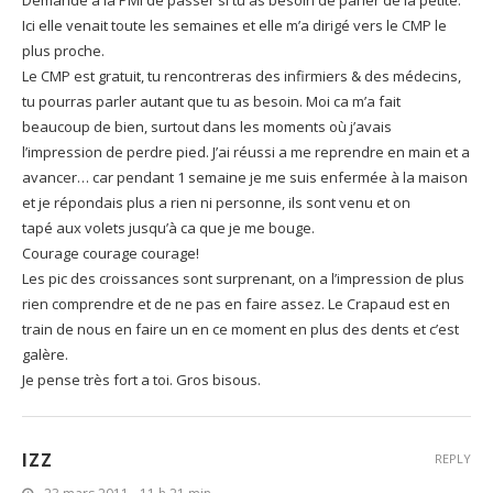
Demande à la PMI de passer si tu as besoin de parler de la petite.
Ici elle venait toute les semaines et elle m’a dirigé vers le CMP le
plus proche.
Le CMP est gratuit, tu rencontreras des infirmiers & des médecins,
tu pourras parler autant que tu as besoin. Moi ca m’a fait
beaucoup de bien, surtout dans les moments où j’avais
l’impression de perdre pied. J’ai réussi a me reprendre en main et a
avancer… car pendant 1 semaine je me suis enfermée à la maison
et je répondais plus a rien ni personne, ils sont venu et on
tapé aux volets jusqu’à ca que je me bouge.
Courage courage courage!
Les pic des croissances sont surprenant, on a l’impression de plus
rien comprendre et de ne pas en faire assez. Le Crapaud est en
train de nous en faire un en ce moment en plus des dents et c’est
galère.
Je pense très fort a toi. Gros bisous.
IZZ
REPLY