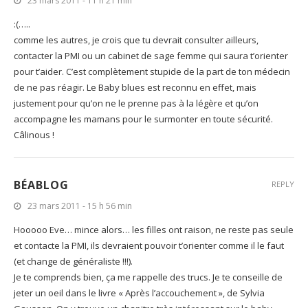
23 mars 2011 - 11 h 21 min
:(…..
comme les autres, je crois que tu devrait consulter ailleurs,
contacter la PMI ou un cabinet de sage femme qui saura t’orienter
pour t’aider. C’est complètement stupide de la part de ton médecin
de ne pas réagir. Le Baby blues est reconnu en effet, mais
justement pour qu’on ne le prenne pas à la légère et qu’on
accompagne les mamans pour le surmonter en toute sécurité.
Câlinous !
BÉABLOG
REPLY
23 mars 2011 - 15 h 56 min
Hooooo Eve… mince alors… les filles ont raison, ne reste pas seule
et contacte la PMI, ils devraient pouvoir t’orienter comme il le faut
(et change de généraliste !!!).
Je te comprends bien, ça me rappelle des trucs. Je te conseille de
jeter un oeil dans le livre « Après l’accouchement », de Sylvia