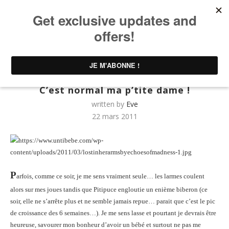
Home
UNTIBEBE FAMILY | Famille & Lifestyle
C’est
normal ma p’tite dame !
UNTIBEBE FAMILY | Famille & Lifestyle
C’est normal ma p’tite dame !
written by
Eve
22 mars 2011
P
arfois, comme ce soir, je me sens vraiment seule… les larmes coulent
alors sur mes joues tandis que Pitipuce engloutie un enième biberon (ce
soir, elle ne s’arrête plus et ne semble jamais repue… parait que c’est le pic
de croissance des 6 semaines…). Je me sens lasse et pourtant je devrais être
heureuse, savourer mon bonheur d’avoir un bébé et surtout ne pas me