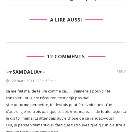
A LIRE AUSSI
12 COMMENTS
~♥SAMDALIA♥~
REPLY
22 mars 2011 - 23 h 53 min
ça me fait mal de te lire comme ça……..j’aimerais pouvoir te
consoler…ou juste t’écouter, c’est déjà pas mal…
si je peux me permettre, tu devrais peut-être voir quelqu’un
d’autre….je ne crois pas que ce soit « normal »…….de toute façon tu
le dis toi même, tu attendais autre chose de ce rendez-vous!
Oui, je pense vraiment qu’il faut que tu trouves quelqu’un d’aurre à
voir, ne restes pas comme ça……