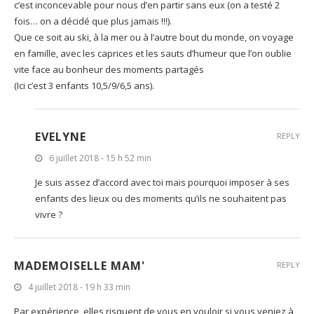
c’est inconcevable pour nous d’en partir sans eux (on a testé 2
fois… on a décidé que plus jamais !!!).
Que ce soit au ski, à la mer ou à l’autre bout du monde, on voyage
en famille, avec les caprices et les sauts d’humeur que l’on oublie
vite face au bonheur des moments partagés
(Ici c’est 3 enfants 10,5/9/6,5 ans).
EVELYNE
REPLY
6 juillet 2018 - 15 h 52 min
Je suis assez d’accord avec toi mais pourquoi imposer à ses
enfants des lieux ou des moments qu’ils ne souhaitent pas
vivre ?
MADEMOISELLE MAM'
REPLY
4 juillet 2018 - 19 h 33 min
Par expérience, elles risquent de vous en vouloir si vous veniez à