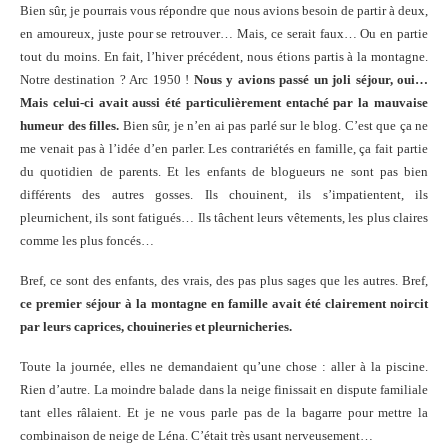
Bien sûr, je pourrais vous répondre que nous avions besoin de partir à deux,
en amoureux, juste pour se retrouver… Mais, ce serait faux… Ou en partie
tout du moins. En fait, l’hiver précédent, nous étions partis à la montagne.
Notre destination ? Arc 1950 !
Nous y avions passé un joli séjour, oui…
Mais celui-ci avait aussi été particulièrement entaché par la mauvaise
humeur des filles.
Bien sûr, je n’en ai pas parlé sur le blog. C’est que ça ne
me venait pas à l’idée d’en parler. Les contrariétés en famille, ça fait partie
du quotidien de parents. Et les enfants de blogueurs ne sont pas bien
différents des autres gosses. Ils chouinent, ils s’impatientent, ils
pleurnichent, ils sont fatigués… Ils tâchent leurs vêtements, les plus claires
comme les plus foncés…
Bref, ce sont des enfants, des vrais, des pas plus sages que les autres. Bref,
ce premier séjour à la montagne en famille avait été clairement noircit
par leurs caprices, chouineries et pleurnicheries.
Toute la journée, elles ne demandaient qu’une chose : aller à la piscine.
Rien d’autre. La moindre balade dans la neige finissait en dispute familiale
tant elles râlaient. Et je ne vous parle pas de la bagarre pour mettre la
combinaison de neige de Léna. C’était très usant nerveusement…