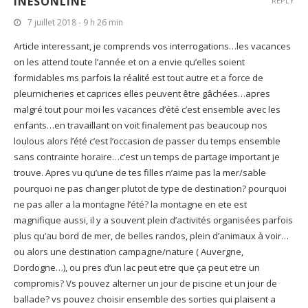
INESONLINE
REPLY
7 juillet 2018 - 9 h 26 min
Article interessant, je comprends vos interrogations…les vacances
on les attend toute l’année et on a envie qu’elles soient
formidables ms parfois la réalité est tout autre et a force de
pleurnicheries et caprices elles peuvent être gâchées…apres
malgré tout pour moi les vacances d’été c’est ensemble avec les
enfants…en travaillant on voit finalement pas beaucoup nos
loulous alors l’été c’est l’occasion de passer du temps ensemble
sans contrainte horaire…c’est un temps de partage important je
trouve. Apres vu qu’une de tes filles n’aime pas la mer/sable
pourquoi ne pas changer plutot de type de destination? pourquoi
ne pas aller a la montagne l’été? la montagne en ete est
magnifique aussi, il y a souvent plein d’activités organisées parfois
plus qu’au bord de mer, de belles randos, plein d’animaux à voir…
ou alors une destination campagne/nature ( Auvergne,
Dordogne…), ou pres d’un lac peut etre que ça peut etre un
compromis? Vs pouvez alterner un jour de piscine et un jour de
ballade? vs pouvez choisir ensemble des sorties qui plaisent a