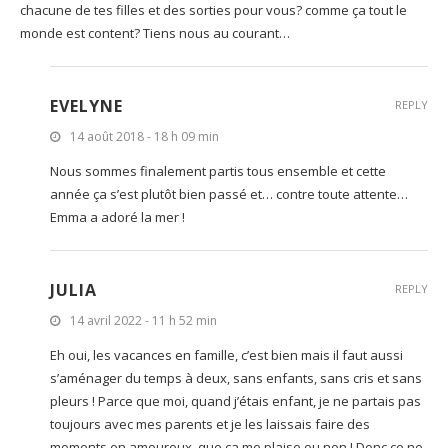
chacune de tes filles et des sorties pour vous? comme ça tout le
monde est content? Tiens nous au courant…
EVELYNE
REPLY
14 août 2018 - 18 h 09 min
Nous sommes finalement partis tous ensemble et cette
année ça s’est plutôt bien passé et… contre toute attente…
Emma a adoré la mer !
JULIA
REPLY
14 avril 2022 - 11 h 52 min
Eh oui, les vacances en famille, c’est bien mais il faut aussi
s’aménager du temps à deux, sans enfants, sans cris et sans
pleurs ! Parce que moi, quand j’étais enfant, je ne partais pas
toujours avec mes parents et je les laissais faire des
moments en amoureux, que ça me plaise ou non ! Donc ce ne