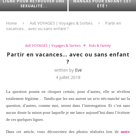
ROUVER UNE
MANGAS POUR ENFANT CET
LES FAMILLES
É...
ÉTÉ !
ENCORE RES
Home
AxE VOYAGES | Voyages & Sorties
Partir en
vacances… avec ou sans enfant ?
AxE VOYAGES | Voyages & Sorties
Kids & Family
Partir en vacances… avec ou sans enfant
?
written by
Eve
4 juillet 2018
La question pourra en choquer certain, pour d’autres, elle se révélera
totalement légitime… Tandis que les uns auront un avis très tranché sur la
question, d’autres, comme moi, seront dans l’interrogation. Et c’est sans
aucun doute la raison pour laquelle je me lance aujourd’hui dans l’écriture
de ces quelques lignes.
Dans cet article, vous découvrirez des photos réalisées lors de
notre