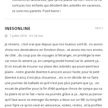
sont pas nos enfants qui décident des activités en vacances,
ce sont nos parents. Point barre !
INESONLINE
REPLY
7 juillet 2018 - 9 h 38 min
Je reviens.. c’est vrai que depuis que nos loulous sont lâ…ns avons
choisi nos destinations en fonction d’eux…et avons mis nos envies
de côté…du coup pas de voyages à l’étranger, on privilégie la mer
car nous ils aiment ça, en camping (mobil home) car ils aiment ça…
Et on essait de trouver sur place des activités qui pourraient leur
plaire…notre grande (bientot 6 ans) est assez facile; pour le petit
(bientot 4 ans), il est plus chouineur…ms si on décide de se faire
une journée de ballade et qu’il n’est pas plus partant que ça…on
essait de planifier pour la fin d’AM quelque chose de sympa qui va
lui plaire et on le fait « tenir »la journée grâce à ça…Apres je pense
qu’il faut aussi se menager du temps a deux sur un WE ou long WE
pour fqire ce qu’on veut en amoureux, visites, restos.. et la profiter