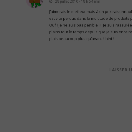
28 juillet 2010 - 18 h 54 min
J’aimerais le meilleur mais à un prix raisonnabl
est vite perdus dans la multitude de produits
Ouf ! je ne suis pas pénible !!! Je suis rassuré
plains tout le temps depuis que je suis encei
plais beaucoup plus qu’avant !! hihi !!
LAISSER