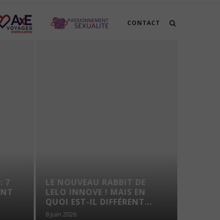
CONTACT
: 7
LE NOUVEAU RABBIT DE
VOYAG
ENT
LELO INNOVE ! MAIS EN
TROUS
QUOI EST-IL DIFFÉRENT...
8 juin 2026
7 août 202