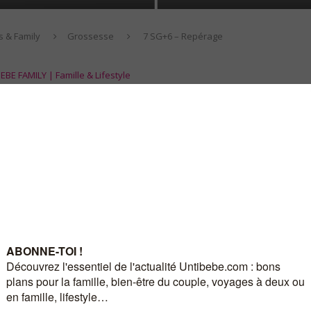
s & Family
Grossesse
7 SG+6 – Repérage
EBE FAMILY | Famille & Lifestyle
 – Repérage
ve
13 juillet 2010