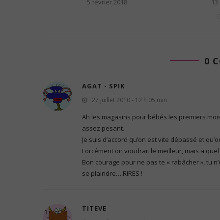
15
5 février 2018
13
0 
AGAT - SPIK
27 juillet 2010 - 12 h 05 min
Ah les magasins pour bébés les premiers mois d
assez pesant.
Je suis d’accord qu’on est vite dépassé et qu’on
Forcément on voudrait le meilleur, mais a quel 
Bon courage pour ne pas te « rabâcher », tu n
se plaindre… RIRES !
TITEVE