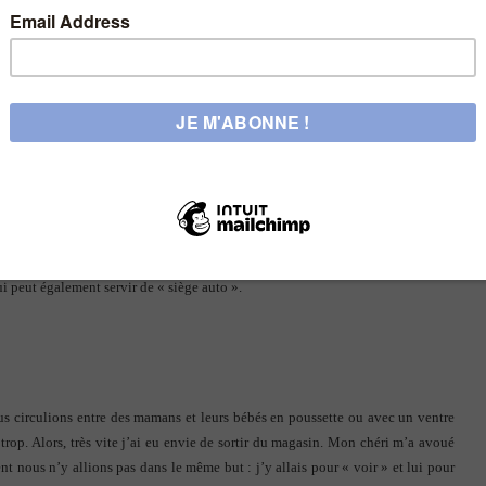
t ventre « qui ne se voit pas », j’ai pénétré dans un magasin spécialisé dans
ables à langer, petites armoires, mobiles, lits parapluies et lits en bois, etc…
ceinte !
herche des landaus et poussettes… Très vite, je me suis sentie dépassée. Entre
quoi… je suis complètement à l’Ouest ! Que choisir pour le bien-être de bébé ?
 « 3 en 1 » comme Chicco. Il se demande s’il est bien nécessaire d’avoir une
 peut également servir de « siège auto ».
nous circulions entre des mamans et leurs bébés en poussette ou avec un ventre
trop. Alors, très vite j’ai eu envie de sortir du magasin. Mon chéri m’a avoué
t nous n’y allions pas dans le même but : j’y allais pour « voir » et lui pour