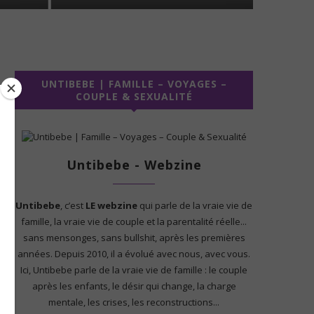
UNTIBEBE | FAMILLE – VOYAGES –
COUPLE & SEXUALITÉ
Untibebe - Webzine
Untibebe
, c’est
LE webzine
qui parle de la vraie vie de
famille, la vraie vie de couple et la parentalité réelle...
sans mensonges, sans bullshit, après les premières
années. Depuis 2010, il a évolué avec nous, avec vous.
Ici, Untibebe parle de la vraie vie de famille : le couple
après les enfants, le désir qui change, la charge
mentale, les crises, les reconstructions...