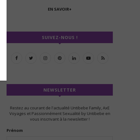
EN SAVOIR+
SUIVEZ-NOUS !
NEWSLETTER
Restez au courant de l'actualité Untibebe Family, AxE
Voyages et Passionnément Sexualité by Untibebe en
vous inscrivant à la newsletter !
Prénom