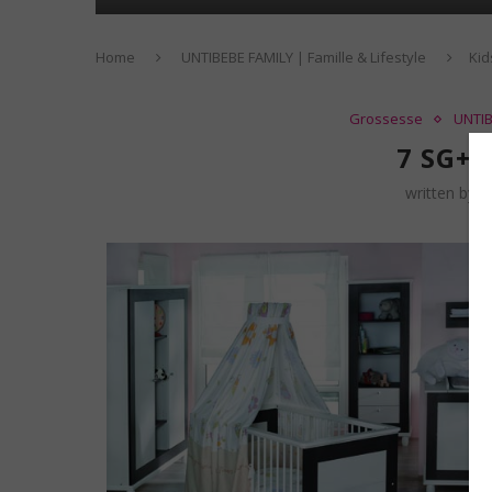
Home
UNTIBEBE FAMILY | Famille & Lifestyle
Kid
Grossesse
UNTIB
7 SG+6
written by
E