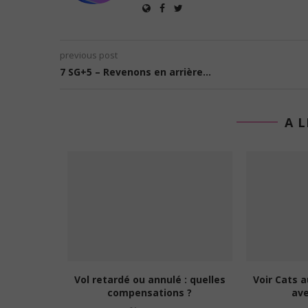
previous post
7 SG+5 – Revenons en arrière…
A L
nces de
Vol retardé ou annulé : quelles
Voir Cats 
 un...
compensations ?
ave