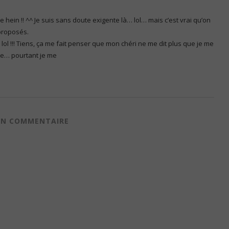
e hein !! ^^ Je suis sans doute exigente là… lol… mais c’est vrai qu’on
 proposés.
e lol !!! Tiens, ça me fait penser que mon chéri ne me dit plus que je me
nte… pourtant je me
 UN COMMENTAIRE