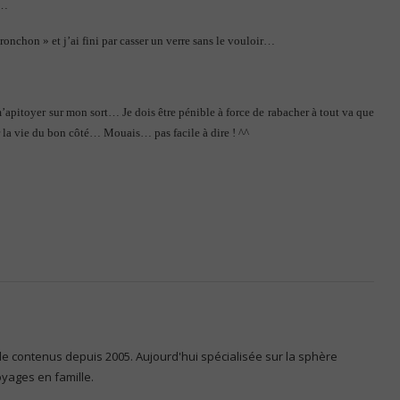
à…
ronchon » et j’ai fini par casser un verre sans le vouloir…
m’apitoyer sur mon sort… Je dois être pénible à force de rabacher à tout va que
ir la vie du bon côté… Mouais… pas facile à dire ! ^^
 de contenus depuis 2005. Aujourd'hui spécialisée sur la sphère
voyages en famille.