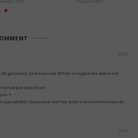
 octobre 2015
13 janvier 2017
COMMENT
REPLY
e grossesse, j’ai trouvé cela difficile. Le regard des autres est
 ne sait pas quoi choisir.
prix ?!
’es pas pénible. Et puis pour une fois qu’on a une bonne excuse de
REPLY