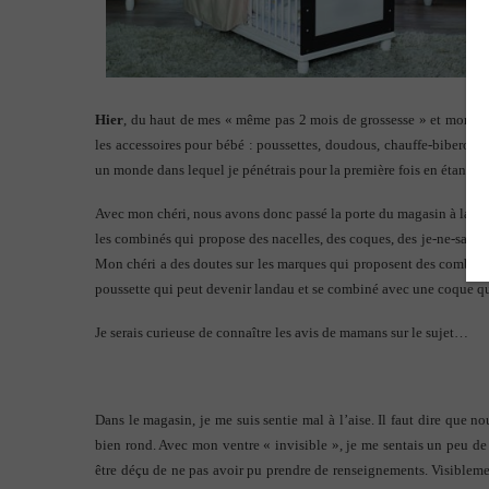
Hier
, du haut de mes « même pas 2 mois de grossesse » et mon peti
les accessoires pour bébé : poussettes, doudous, chauffe-biberons, t
un monde dans lequel je pénétrais pour la première fois en étant en
Avec mon chéri, nous avons donc passé la porte du magasin à la rec
les combinés qui propose des nacelles, des coques, des je-ne-sais-
Mon chéri a des doutes sur les marques qui proposent des combinés
poussette qui peut devenir landau et se combiné avec une coque qui
Je serais curieuse de connaître les avis de mamans sur le sujet…
Dans le magasin, je me suis sentie mal à l’aise. Il faut dire que 
bien rond. Avec mon ventre « invisible », je me sentais un peu de 
être déçu de ne pas avoir pu prendre de renseignements. Visiblemen