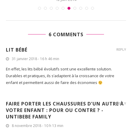
6 COMMENTS
LIT BÉBÉ
REPLY
31 janvier 2018 - 16 h 46 min
En effet, les lits bébé évolutifs sont une excellente solution.
Durables et pratiques, ils s’adaptent à la croissance de votre
enfant et permettent aussi de faire des économies
FAIRE PORTER LES CHAUSSURES D'UN AUTRE À
REPLY
VOTRE ENFANT : POUR OU CONTRE ? -
UNTIBEBE FAMILY
8 novembre 2018 - 10 h 13 min
[…] Et choisir un lit bébé ou un lit enfant de qualité ? […]