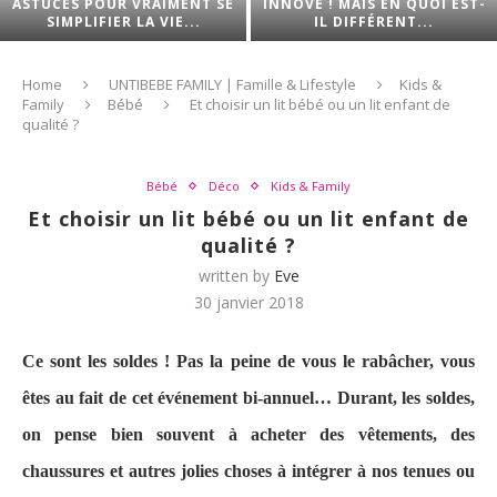
ASTUCES POUR VRAIMENT SE
INNOVE ! MAIS EN QUOI EST-
SIMPLIFIER LA VIE...
IL DIFFÉRENT...
Home
UNTIBEBE FAMILY | Famille & Lifestyle
Kids &
Family
Bébé
Et choisir un lit bébé ou un lit enfant de
qualité ?
Bébé
Déco
Kids & Family
Et choisir un lit bébé ou un lit enfant de
qualité ?
written by
Eve
30 janvier 2018
Ce sont les soldes ! Pas la peine de vous le rabâcher, vous
êtes au fait de cet événement bi-annuel… Durant, les soldes,
on pense bien souvent à acheter des vêtements, des
chaussures et autres jolies choses à intégrer à nos tenues ou