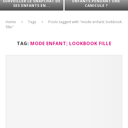
SURVEILLER LE SNAPCHAT DE
ENFANTS PENDANT UNE
SES ENFANTS EN...
CANICULE ?
Home
Tags
Posts tagged with "mode enfant; lookbook
fille"
TAG:
MODE ENFANT; LOOKBOOK FILLE