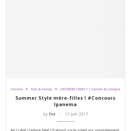
Femme
Kids & Family
UNTIBEBE FAMILY | Famille & Lifestyle
Summer Style mère-filles ! #Concours
Ipanema
by
Eve
13 juin 2017
Ah ! L’été ! J’adore l’été ! D’abord, y’a le soleil qui, normalement,