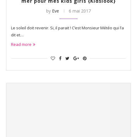
mer pour mes kids girls {Kidslook}
by
Eve
6 mai 2017
Le soleil doit revenir. Si, il parait ! C’est Monsieur Météo qui l’a
dit et…
Read more