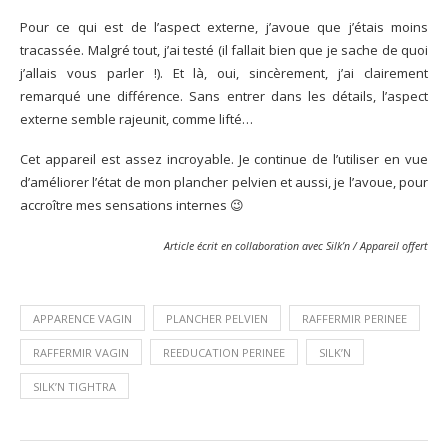
Pour ce qui est de l’aspect externe, j’avoue que j’étais moins
tracassée. Malgré tout, j’ai testé (il fallait bien que je sache de quoi
j’allais vous parler !). Et là, oui, sincèrement, j’ai clairement
remarqué une différence. Sans entrer dans les détails, l’aspect
externe semble rajeunit, comme lifté…
Cet appareil est assez incroyable. Je continue de l’utiliser en vue
d’améliorer l’état de mon plancher pelvien et aussi, je l’avoue, pour
accroître mes sensations internes 😉
Article écrit en collaboration avec Silk’n /
Appareil offert
APPARENCE VAGIN
PLANCHER PELVIEN
RAFFERMIR PERINEE
RAFFERMIR VAGIN
REEDUCATION PERINEE
SILK’N
SILK’N TIGHTRA