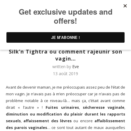
Home
UNTIBEBE FAMILY | Famille & Lifestyle
Femme
Silk’n Tightra ou comment rajeunir son vagin…
Femme
Silk’n Tightra ou comment rajeunir son
vagin…
written by
Eve
13 août 2019
Avant de devenir maman, je me préoccupais assez peu de l’état de
mon vagin. Je n’avais pas à m’en préoccuper car je n’avais pas de
problème notable à ce niveau-là… mais ça, c’était avant comme
dirait « l’autre » !
Fuites urinaires
,
sécheresse vaginale
,
diminution ou modification du plaisir durant les rapports
sexuels
,
affaissement des lèvres
ou encore
affaiblissement
des parois vaginales
… ce sont tout autant de maux auxquelles