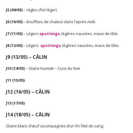
J5 (09/05)
– règles (flot léger)
J6 (10/05)
– Bouffées de chaleur dans l’aprés-midi.
J7 (11/05)
– Légers
spottings
, légères nausées, maux de tête.
J8 (12/05)
– Légers
spottings
, légères nausées, maux de tête.
J9 (13/05)
–
CÂLIN
J10 (14/05)
– Glaire humide – Cure du foie
J11 (15/05)
J12 (16/05)
–
CÂLIN
J13 (17/05)
J14 (18/05) –
CÂLIN
Glaire blanc d’œuf accompagnée d’un fin filet de sang.