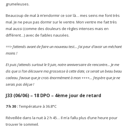
grumeleuses.
Beaucoup de mal à m’endormir ce soir là… mes seins me font très
mal. Je ne peux pas dormir sur le ventre. Mon ventre me fait très
mal aussi (comme des douleurs de règles intenses mais en
différent…) avec de faibles nausées.
==>
J
‘attends avant de faire un nouveau test… j’ai peur d’avoir un méchant
moins !
Et puis j’attends surtout le 9 juin, notre anniversaire de rencontre… Je me
dis que si l’on découvre ma grossesse à cette date, ce serait un beau beau
cadeau. J’avoue que je crois énormément à mon ++++… J’espère que je ne
serais pas déçue !
J33 (06/06) – 18 DPO – 4ème jour de retard
7 h 30 :
Température à 36.8°C
Réveillée dans la nuit à 2 h 45… Il m’a fallu plus d’une heure pour
trouver le sommeil.