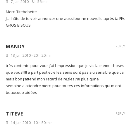
7 juin 2010 - 8 h 56 min
Merci Titebebette !
J’ai hâte de te voir annoncer une aussi bonne nouvelle après ta FIV.
GROS BISOUS
MANDY
REPLY
13 juin 2010 - 20 h 20 min
très contente pour vous j’ai l impression que je vis la meme choses
que vous!!!!! a part peut etre les seins sont pas siu sensible que ca
mais bon j’attend mon retard de regles j’ai plus qune
semaine a attendre merci pour toutes ces informations qui m ont
beaucoup aidées
TITEVE
REPLY
14 juin 2010 - 10 h 50 min