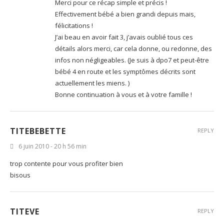
Merci pour ce récap simple et précis !
Effectivement bébé a bien grandi depuis mais,
félicitations !
J’ai beau en avoir fait 3, j’avais oublié tous ces
détails alors merci, car cela donne, ou redonne, des
infos non négligeables. (Je suis à dpo7 et peut-être
bébé 4 en route et les symptômes décrits sont
actuellement les miens. )
Bonne continuation à vous et à votre famille !
TITEBEBETTE
REPLY
6 juin 2010 - 20 h 56 min
trop contente pour vous profiter bien
bisous
TITEVE
REPLY