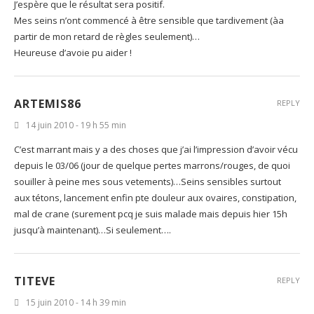
J’espère que le résultat sera positif.
Mes seins n’ont commencé à être sensible que tardivement (àa
partir de mon retard de règles seulement)…
Heureuse d’avoie pu aider !
ARTEMIS86
REPLY
14 juin 2010 - 19 h 55 min
C’est marrant mais y a des choses que j’ai l’impression d’avoir vécu
depuis le 03/06 (jour de quelque pertes marrons/rouges, de quoi
souiller à peine mes sous vetements)…Seins sensibles surtout
aux tétons, lancement enfin pte douleur aux ovaires, constipation,
mal de crane (surement pcq je suis malade mais depuis hier 15h
jusqu’à maintenant)…Si seulement….
TITEVE
REPLY
15 juin 2010 - 14 h 39 min