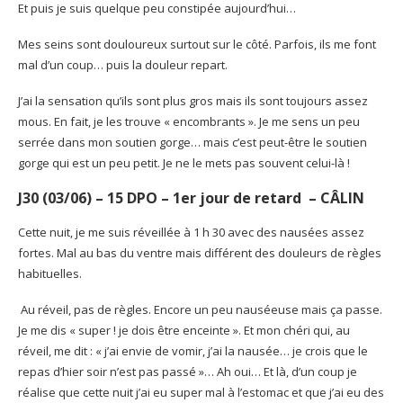
Et puis je suis quelque peu constipée aujourd’hui…
Mes seins sont douloureux surtout sur le côté. Parfois, ils me font
mal d’un coup… puis la douleur repart.
J’ai la sensation qu’ils sont plus gros mais ils sont toujours assez
mous. En fait, je les trouve « encombrants ». Je me sens un peu
serrée dans mon soutien gorge… mais c’est peut-être le soutien
gorge qui est un peu petit. Je ne le mets pas souvent celui-là !
J30 (03/06) – 15 DPO
– 1er jour de retard –
CÂLIN
Cette nuit, je me suis réveillée à 1 h 30 avec des nausées assez
fortes. Mal au bas du ventre mais différent des douleurs de règles
habituelles.
Au réveil, pas de règles. Encore un peu nauséeuse mais ça passe.
Je me dis « super ! je dois être enceinte ». Et mon chéri qui, au
réveil, me dit : « j’ai envie de vomir, j’ai la nausée… je crois que le
repas d’hier soir n’est pas passé »… Ah oui… Et là, d’un coup je
réalise que cette nuit j’ai eu super mal à l’estomac et que j’ai eu des