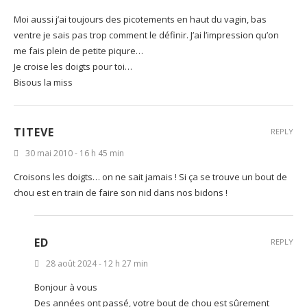
Moi aussi j’ai toujours des picotements en haut du vagin, bas
ventre je sais pas trop comment le définir. J’ai l’impression qu’on
me fais plein de petite piqure…
Je croise les doigts pour toi…
Bisous la miss
TITEVE
REPLY
30 mai 2010 - 16 h 45 min
Croisons les doigts… on ne sait jamais ! Si ça se trouve un bout de
chou est en train de faire son nid dans nos bidons !
ED
REPLY
28 août 2024 - 12 h 27 min
Bonjour à vous
Des années ont passé, votre bout de chou est sûrement