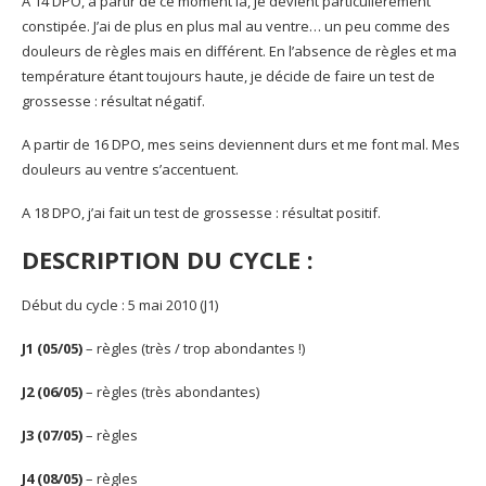
A 14 DPO, à partir de ce moment là, je devient particulièrement
constipée. J’ai de plus en plus mal au ventre… un peu comme des
douleurs de règles mais en différent. En l’absence de règles et ma
température étant toujours haute, je décide de faire un test de
grossesse : résultat négatif.
A partir de 16 DPO, mes seins deviennent durs et me font mal. Mes
douleurs au ventre s’accentuent.
A 18 DPO, j’ai fait un test de grossesse : résultat positif.
DESCRIPTION DU CYCLE :
Début du cycle : 5 mai 2010 (J1)
J1 (05/05)
– règles (très / trop abondantes !)
J2 (06/05)
– règles (très abondantes)
J3 (07/05)
– règles
J4 (08/05)
– règles